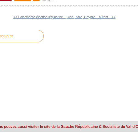
<< L'alarmante élection législative...
Oise, Italie, Chypre... autant... >>
mentaire
s pouvez aussi visiter le site de la Gauche Républicaine & Socialiste du Val-d'