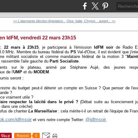
<< L'alarmante élection législative...
Oise, Italie, Chypre... autant... >>
ien IdFM, vendredi 22 mars 23h15
ir,
22 mars à 23h15
, je participerai à l'émission
IdFM soir
de Radio En
8.0 MHz. Membre du bureau fédéral du
PS
Val-d'Oise, il est évident que j'int
e militant socialiste et comme mandataire fédéral de la motion 3 "
Maint
i rassemble l'aile gauche du
Parti Socialiste
.
sents sur le plateau, animé par Stéphane Aujé, des jeunes respo
ux de l'
UMP
et du
MODEM
.
oumis seront :
nistre du budget peut-il détenir un compte en Suisse ? Que penser de l'e
lande ?
-ce vraiment utile ?
faire respecter la laïcité dans le privé ?
(Débat suite au licenciement jug
le dans une crèche)
efus de chanter
La Marseillaise
: cela mérite-t-il un retrait de l'équipe de Fra
ok.com/idfmsoir
@idfmsoir
et vers notre compte Twitter:
.
Repost
0