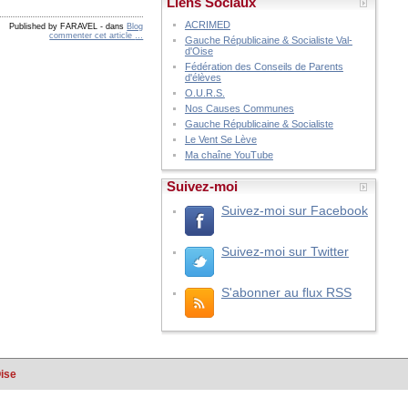
Liens Sociaux
ACRIMED
Published by FARAVEL
-
dans
Blog
commenter cet article
…
Gauche Républicaine & Socialiste Val-
d'Oise
Fédération des Conseils de Parents
d'élèves
O.U.R.S.
Nos Causes Communes
Gauche Républicaine & Socialiste
Le Vent Se Lève
Ma chaîne YouTube
Suivez-moi
Suivez-moi sur Facebook
Suivez-moi sur Twitter
S'abonner au flux RSS
Oise