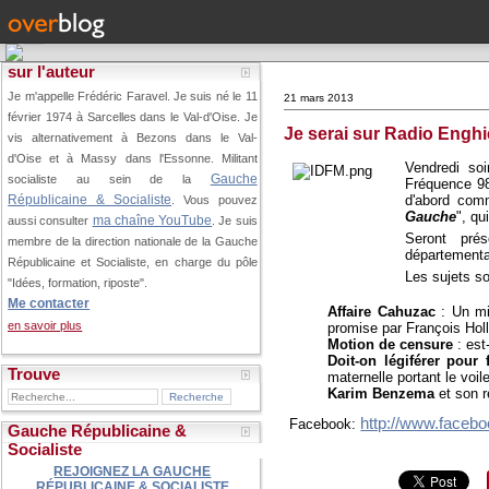
sur l'auteur
Je m'appelle Frédéric Faravel. Je suis né le 11
21 mars 2013
février 1974 à Sarcelles dans le Val-d'Oise.
Je
Je serai sur Radio Engh
vis alternativement à Bezons dans le Val-
d'Oise et à Massy dans l'Essonne. Militant
Vendredi so
Gauche
socialiste au sein de la
Fréquence 9
d'abord comm
Républicaine & Socialiste
. Vous pouvez
Gauche
", qu
ma chaîne YouTube
aussi consulter
. Je suis
Seront pré
membre de la direction nationale de la Gauche
départementa
Républicaine et Socialiste, en charge du pôle
Les sujets s
"Idées, formation, riposte".
Me contacter
Affaire Cahuzac
: Un mi
en savoir plus
promise par François Hol
Motion de censure
: est
Doit-on légiférer pour 
Trouve
maternelle portant le voi
Karim Benzema
et son r
http://www.facebo
Facebook:
Gauche Républicaine &
Socialiste
REJOIGNEZ LA GAUCHE
RÉPUBLICAINE & SOCIALISTE