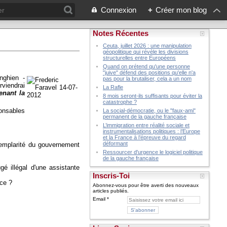
Connexion
+
Créer mon blog
Notes Récentes
Ceuta, juillet 2026 : une manipulation
géopolitique qui révèle les divisions
structurelles entre Européens
Quand on prétend qu'une personne
"juive" défend des positions qu'elle n'a
ghien -
pas pour la brutaliser, cela a un nom
erviendrai
La Rafle
enant la
8 mois seront-ils suffisants pour éviter la
catastrophe ?
nsables
La social-démocratie, ou le "faux-ami"
permanent de la gauche française
L’immigration entre réalité sociale et
instrumentalisations politiques : l’Europe
et la France à l’épreuve du regard
déformant
xemplarité du gouvernement
Ressourcer d'urgence le logiciel politique
de la gauche française
é illégal d'une assistante
Inscris-Toi
nce ?
Abonnez-vous pour être averti des nouveaux
articles publiés.
Email