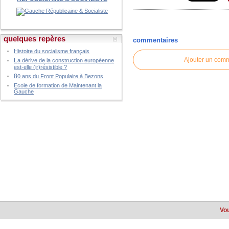
quelques repères
commentaires
Histoire du socialisme français
Ajouter un com
L
a dérive de la construction européenne
est-elle (ir)résistible ?
8
0 ans du Front Populaire à Bezons
Ecole de formation de Maintenant la
Gauche
Vou