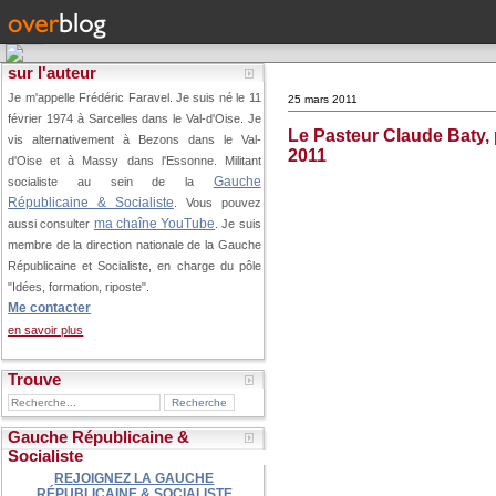
sur l'auteur
Je m'appelle Frédéric Faravel. Je suis né le 11
25 mars 2011
février 1974 à Sarcelles dans le Val-d'Oise.
Je
Le Pasteur Claude Baty, 
vis alternativement à Bezons dans le Val-
2011
d'Oise et à Massy dans l'Essonne. Militant
Gauche
socialiste au sein de la
Républicaine & Socialiste
. Vous pouvez
ma chaîne YouTube
aussi consulter
. Je suis
membre de la direction nationale de la Gauche
Républicaine et Socialiste, en charge du pôle
"Idées, formation, riposte".
Me contacter
en savoir plus
Trouve
Gauche Républicaine &
Socialiste
REJOIGNEZ LA GAUCHE
RÉPUBLICAINE & SOCIALISTE