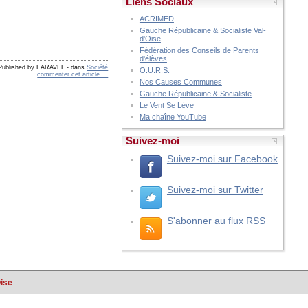
Liens Sociaux
ACRIMED
Gauche Républicaine & Socialiste Val-
d'Oise
Fédération des Conseils de Parents
d'élèves
Published by FARAVEL
-
dans
Société
O.U.R.S.
commenter cet article
…
Nos Causes Communes
Gauche Républicaine & Socialiste
Le Vent Se Lève
Ma chaîne YouTube
Suivez-moi
Suivez-moi sur Facebook
Suivez-moi sur Twitter
S'abonner au flux RSS
Oise