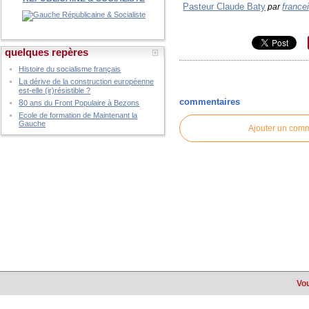
Pasteur Claude Baty
france
par
quelques repères
Histoire du socialisme français
L
a dérive de la construction européenne
est-elle (ir)résistible ?
commentaires
8
0 ans du Front Populaire à Bezons
Ecole de formation de Maintenant la
Gauche
Ajouter un com
Vou