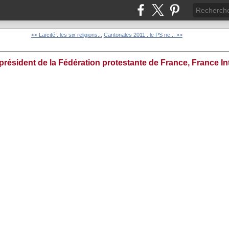
<< Laïcité : les six religions...
Cantonales 2011 : le PS ne... >>
président de la Fédération protestante de France, France In