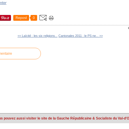
inter
Repost
0
<< Laïcité : les six religions...
Cantonales 2011 : le PS ne... >>
mentaire
s pouvez aussi visiter le site de la Gauche Républicaine & Socialiste du Val-d'