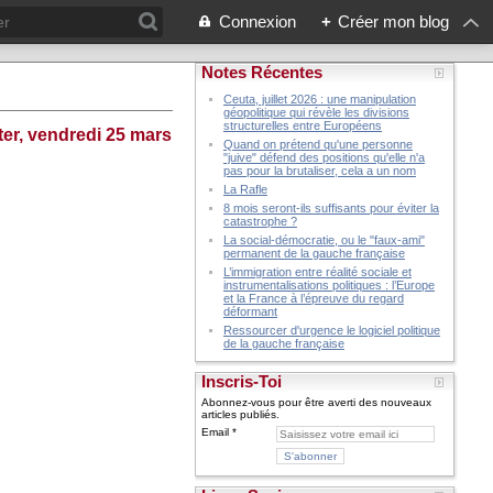
Connexion
+
Créer mon blog
Notes Récentes
Ceuta, juillet 2026 : une manipulation
géopolitique qui révèle les divisions
structurelles entre Européens
ter, vendredi 25 mars
Quand on prétend qu'une personne
"juive" défend des positions qu'elle n'a
pas pour la brutaliser, cela a un nom
La Rafle
8 mois seront-ils suffisants pour éviter la
catastrophe ?
La social-démocratie, ou le "faux-ami"
permanent de la gauche française
L’immigration entre réalité sociale et
instrumentalisations politiques : l’Europe
et la France à l’épreuve du regard
déformant
Ressourcer d'urgence le logiciel politique
de la gauche française
Inscris-Toi
Abonnez-vous pour être averti des nouveaux
articles publiés.
Email