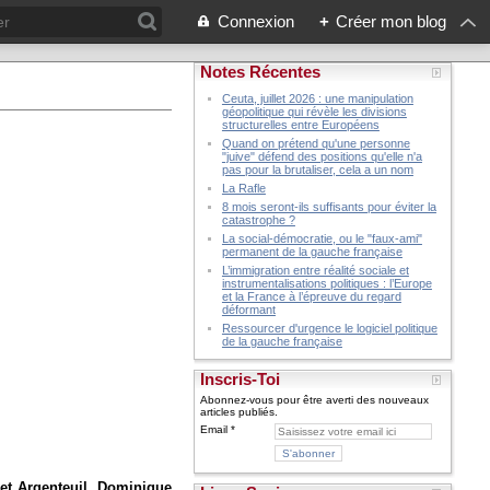
Connexion
+
Créer mon blog
Notes Récentes
Ceuta, juillet 2026 : une manipulation
géopolitique qui révèle les divisions
structurelles entre Européens
Quand on prétend qu'une personne
"juive" défend des positions qu'elle n'a
pas pour la brutaliser, cela a un nom
La Rafle
8 mois seront-ils suffisants pour éviter la
catastrophe ?
La social-démocratie, ou le "faux-ami"
permanent de la gauche française
L’immigration entre réalité sociale et
instrumentalisations politiques : l’Europe
et la France à l’épreuve du regard
déformant
Ressourcer d'urgence le logiciel politique
de la gauche française
Inscris-Toi
Abonnez-vous pour être averti des nouveaux
articles publiés.
Email
et Argenteuil, Dominique