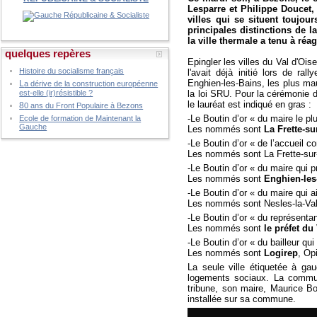
Lesparre et Philippe Doucet,
villes qui se situent toujo
principales distinctions de 
la ville thermale a tenu à réa
quelques repères
Epingler les villes du Val d'O
Histoire du socialisme français
l'avait déjà initié lors de ra
Enghien-les-Bains, les plus mau
L
a dérive de la construction européenne
la loi SRU. Pour la cérémonie 
est-elle (ir)résistible ?
le lauréat est indiqué en gras :
8
0 ans du Front Populaire à Bezons
-Le Boutin d’or « du maire le plu
Ecole de formation de Maintenant la
Gauche
Les nommés sont
La Frette-su
-Le Boutin d’or « de l’accueil c
Les nommés sont La Frette-sur
-Le Boutin d’or « du maire qui
Les nommés sont
Enghien-les
-Le Boutin d’or « du maire qui a
Les nommés sont Nesles-la-Vall
-Le Boutin d’or « du représenta
Les nommés sont
le préfet du
-Le Boutin d’or « du bailleur qui
Les nommés sont
Logirep
, Op
La seule ville étiquetée à gau
logements sociaux. La commune
tribune, son maire, Maurice Bo
installée sur sa commune.