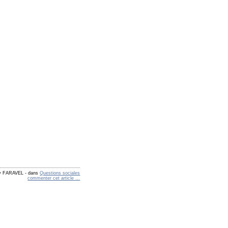
by FARAVEL
-
dans
Questions sociales
commenter cet article
…