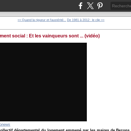
<< Quand la rigueur et l'austérité...
De 1981 à 2012 : le clip >>
ent social : Et les vainqueurs sont ... (vidéo)
onews
 collectif départemental du logement emmené par les maires de Bezons 