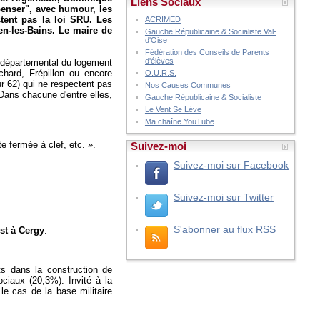
Liens Sociaux
penser", avec humour, les
tent pas la loi SRU. Les
ACRIMED
en-les-Bains. Le maire de
Gauche Républicaine & Socialiste Val-
d'Oise
Fédération des Conseils de Parents
d'élèves
f départemental du logement
chard, Frépillon ou encore
O.U.R.S.
r 62) qui ne respectent pas
Nos Causes Communes
ans chacune d'entre elles,
Gauche Républicaine & Socialiste
Le Vent Se Lève
Ma chaîne YouTube
te fermée à clef, etc. ».
Suivez-moi
Suivez-moi sur Facebook
Suivez-moi sur Twitter
S'abonner au flux RSS
est à Cergy
.
rts dans la construction de
ciaux (20,3%). Invité à la
le cas de la base militaire