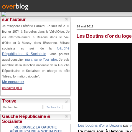
sur l'auteur
Je m'appelle Frédéric Faravel. Je suis né le 11
19 mai 2011
février 1974 à Sarcelles dans le Val-d'Oise.
Je
Les Boutins d'or du logem
vis alternativement à Bezons dans le Val-
d'Oise et à Massy dans l'Essonne. Militant
Gauche
socialiste au sein de la
Républicaine & Socialiste
. Vous pouvez
ma chaîne YouTube
aussi consulter
. Je suis
membre de la direction nationale de la Gauche
Républicaine et Socialiste, en charge du pôle
"Idées, formation, riposte".
Me contacter
en savoir plus
Trouve
Gauche Républicaine &
Socialiste
Les boutins d'or à Bezons
v
par
REJOIGNEZ LA GAUCHE
Ce mardi soir, à Bezons, le
RÉPUBLICAINE & SOCIALISTE