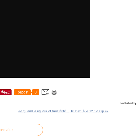
Repost
0
Published 
<< Quand la rigueur et l'austérité...
De 1981 à 2012 : le clip >>
mentaire