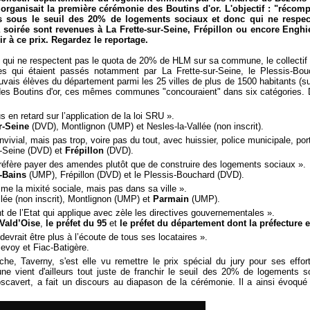
 organisait la première cérémonie des Boutins d'or. L'objectif : "récom
urs sous le seuil des 20% de logements sociaux et donc qui ne respec
la soirée sont revenues à La Frette-sur-Seine, Frépillon ou encore Enghi
gir à ce prix. Regardez le reportage.
ise qui ne respectent pas le quota de 20% de HLM sur sa commune, le collecti
llyes qui étaient passés notamment par La Frette-sur-Seine, le Plessis-Bou
vais élèves du département parmi les 25 villes de plus de 1500 habitants (su
des Boutins d'or, ces mêmes communes "concouraient" dans six catégories. D
s en retard sur l’application de la loi SRU ».
r-Seine
(DVD), Montlignon (UMP) et Nesles-la-Vallée (non inscrit).
onvivial, mais pas trop, voire pas du tout, avec huissier, police municipale, por
-Seine (DVD) et
Frépillon
(DVD).
 préfère payer des amendes plutôt que de construire des logements sociaux ».
-Bains
(UMP), Frépillon (DVD) et le Plessis-Bouchard (DVD).
ime la mixité sociale, mais pas dans sa ville ».
ée (non inscrit), Montlignon (UMP) et
Parmain
(UMP).
nt de l’Etat qui applique avec zèle les directives gouvernementales ».
 Vald’Oise
,
le préfet du 95
et
le préfet du département dont la préfecture 
 devrait être plus à l’écoute de tous ses locataires ».
ievoy et Fiac-Batigère.
che, Taverny, s'est elle vu remettre le prix spécial du jury pour ses effo
 vient d'ailleurs tout juste de franchir le seuil des 20% de logements so
scavert, a fait un discours au diapason de la cérémonie. Il a ainsi évoqué 