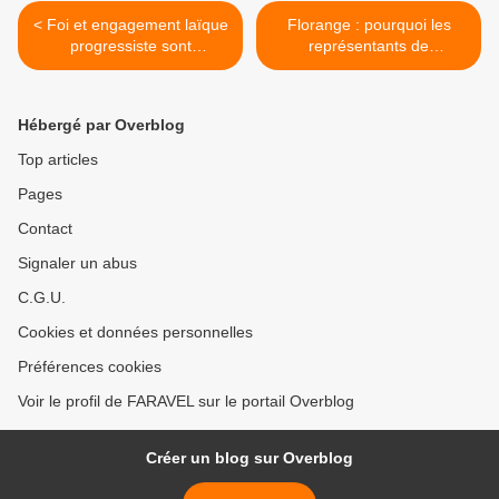
< Foi et engagement laïque
Florange : pourquoi les
progressiste sont
représentants de
complémentaires
Maintenant la Gauche n’ont
pas voté le texte proposé
au Bureau national du Parti
Hébergé par Overblog
socialiste >
Top articles
Pages
Contact
Signaler un abus
C.G.U.
Cookies et données personnelles
Préférences cookies
Voir le profil de FARAVEL sur le portail Overblog
Créer un blog sur Overblog