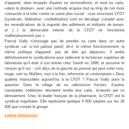
d’appareil, dans lesquels d'autres se reconnaîtront, et rend sa carte,
«
dans la douleur
», avec une certitude acquise tout au long de ces mois
consacrés à la lutte contre un vaste plan social : «
Les structures CFDT
(syndicats, fédération, confédération) sont en décalage complet avec
les revendications de la majorité des adhérents et militants de terrain,
et
(...)
la démocratie interne de la CFDT ne fonctionne
malheureusement pas
.»
Pascal Vially n’envisage pas de prendre sa carte dans un autre
syndicat, car «
c’est partout pareil, dit-il, le même fonctionnement, la
même politique d'appareil, pas de tête qui dépasse
». Il arrête
définitivement le syndicalisme pour redevenir le technicien supérieur de
laboratoire qu’il était à son entrée chez Sanofi en 1999, et assumer le
citoyen qu’il est : «
Un déçu de la gauche au pouvoir qui peut voter rose,
rouge, vert ou MoDem, tout à la fois, réformiste et contestataire
.» Deux
qualités impossibles aujourd’hui à la CFDT ? Pascal Vially pose la
question. Dans le sillage de sa «
démission forcée
», d’autres
camarades cédétistes devraient rendre leur carte, écœurés par ce
dénouement. Chez le
leader
français de la pharmacie, la CFDT est le
syndicat majoritaire. Elle représente quelque 8 000 salariés sur les 28
000 que compte le groupe.
Lettre démission