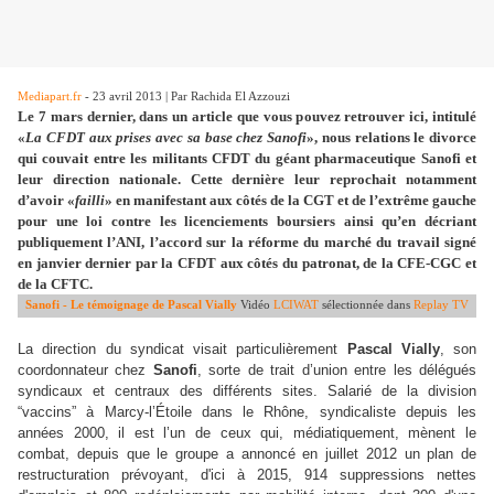
Mediapart.fr
- 23 avril 2013 | Par Rachida El Azzouzi
Le 7 mars dernier, dans un article que vous pouvez retrouver ici, intitulé
«
La CFDT aux prises avec sa base chez Sanofi
», nous relations le divorce
qui couvait entre les militants CFDT du géant pharmaceutique Sanofi et
leur direction nationale. Cette dernière leur reprochait notamment
d’avoir «
failli
» en manifestant aux côtés de la CGT et de l’extrême gauche
pour une loi contre les licenciements boursiers ainsi qu’en décriant
publiquement l’ANI, l’accord sur la réforme du marché du travail signé
en janvier dernier par la CFDT aux côtés du patronat, de la CFE-CGC et
de la CFTC.
Sanofi - Le témoignage de Pascal Vially
Vidéo
LCIWAT
sélectionnée dans
Replay TV
La direction du syndicat visait particulièrement
Pascal Vially
, son
coordonnateur chez
Sanofi
, sorte de trait d’union entre les délégués
syndicaux et centraux des différents sites. Salarié de la division
“vaccins” à Marcy-l’Étoile dans le Rhône, syndicaliste depuis les
années 2000, il est l’un de ceux qui, médiatiquement, mènent le
combat, depuis que le groupe a annoncé en juillet 2012 un plan de
restructuration prévoyant, d'ici à 2015, 914 suppressions nettes