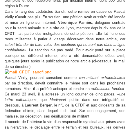
d'emplois et 800 redéploiements par mobilité interne, dont 300 d'une
région à l'autre.
Dans le rang des cédétistes Sanofi, cette remise en cause de Pascal
Vially n’avait pas plu. En soutien, une pétition avait aussitôt été lancée
et mise en ligne sur internet.
Véronique Pamiès
, déléguée centrale
pour la santé animale sur le site de Lyon, membre depuis dix ans de la
CFDT
, fait partie des instigateurs de cette pétition. Elle fut l’une des
rares militantes à parler à visage découvert dans notre article, car
«
c’est très dur de faire valoir des positions qui ne sont pas dans la ligne
confédérale
». La sanction n’a pas tardé. Pour avoir porté sur la place
publique ce différend interne, elle a été démandatée début avril,
quelques jours après la publication de notre article (ci-dessous, le mail
de sa direction).
Pascal Vially, pourtant considéré comme «
un militant extraordinaire
»
par sa direction, devait connaître le même sort dans les prochaines
semaines. Mais il a préféré anticiper et rendre sa «
démission forcée
».
Ce mardi 23 avril, il a adressé un long courrier de cinq pages, «
une
lettre cathartique
», que
Mediapart
publie dans son intégralité ci-
dessous, à
Laurent Berger
, le n°1 de la CFDT et aux dirigeants de sa
fédération chimie, dans lequel il dit tout. Sur son engagement, son
malaise, sa déception, ses désillusions de militant.
Il raconte de l’intérieur la vie d’un responsable syndical aux prises avec
sa hiérarchie, le décalage entre le terrain et les bureaux, les dérives