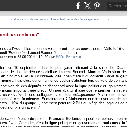
<< Proposition de résolution...
L'éventuel piège des "états-généraux... >>
rondeurs enferrés"
23.09.2014 à 19h26
Hélène Bekmezian
 Mis à jour le
|
Par
e fort, ce 16 septembre, dans le petit jardin attenant à la salle des Quat
 dans le dos, le député socialiste Laurent Baumel.
Manuel Valls
vient de 
en cinq mois, et l'élu d'Indre-et-Loire, coanimateur du collectif «
Vive la ga
même à huis clos, qui ont annoncé vouloir s'abstenir lors du vote de confian
 combien de ces députés en désaccord avec la ligne politique du gouverneme
e moins important que prévu. Un peu abattu, il juge que le premier ministre 
la
«passivité»
de ses collègues, voire leur
«résignation»
. A vrai dire, il s'
ommé «les frondeurs». Et maintenant ? Maintenant que le noyau dur de la con
listes – 10% du groupe –, comment perdurer ? Pris au piège des logiques de pa
deurs ont-ils un avenir ?
»
 de sa conférence de presse,
François Hollande
a posé les bornes : rien 
 est fixé».
Ce cadre, c'est la ligne politique du gouvernement mais aussi la