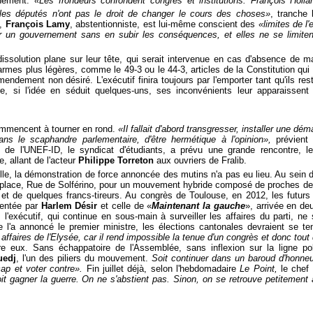
chement.
«Les frondeurs confondent congrès et institutions. François Holl
 les députés n'ont pas le droit de changer le cours des choses»
, tranche 
e,
François Lamy
, abstentionniste, est lui-même conscient des
«limites de l'
er un gouvernement sans en subir les conséquences, et elles ne se limit
solution plane sur leur tête, qui serait intervenue en cas d'absence de ma
armes plus légères, comme le 49-3 ou le 44-3, articles de la Constitution qui
ndement non désiré. L'exécutif finira toujours par l'emporter tant qu'ils res
e, si l'idée en séduit quelques-uns, ses inconvénients leur apparaissent
ommencent à tourner en rond.
«Il fallait d'abord transgresser, installer une dé
ans le scaphandre parlementaire, d'être hermétique à l'opinion»,
prévient
nt de l'UNEF-ID, le syndicat d'étudiants, a prévu une grande rencontre, 
e, allant de l'acteur
Philippe Torreton
aux ouvriers de Fralib.
elle, la démonstration de force annoncée des mutins n'a pas eu lieu. Au sein
de place, Rue de Solférino, pour un mouvement hybride composé de proches d
 et de quelques francs-tireurs. Au congrès de Toulouse, en 2012, les futurs f
sentée par
Harlem Désir
et celle de «
Maintenant la gauche
», arrivée en de
l'exécutif, qui continue en sous-main à surveiller les affaires du parti, n
'a annoncé le premier ministre, les élections cantonales devraient se te
es affaires de l'Elysée, car il rend impossible la tenue d'un congrès et donc to
tre eux. Sans échappatoire de l'Assemblée, sans inflexion sur la ligne po
uedj
, l'un des piliers du mouvement.
Soit continuer dans un baroud d'honneur
cap et voter contre».
Fin juillet déjà, selon l'hebdomadaire
Le Point,
le chef d
it gagner la guerre. On ne s'abstient pas. Sinon, on se retrouve petitement 