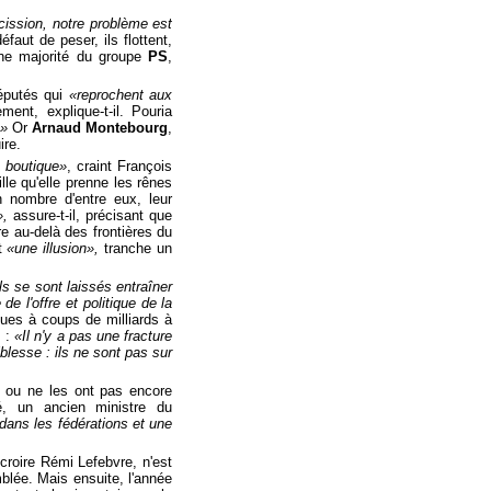
ssion, notre problème est
défaut de peser, ils flottent,
ne majorité du groupe
PS
,
éputés qui
«reprochent aux
ment, explique-t-il. Pouria
.»
Or
Arnaud Montebourg
,
ire.
e boutique»
, craint François
le qu'elle prenne les rênes
n nombre d'entre eux, leur
»,
assure-t-il, précisant que
re au-delà des frontières du
st
«une illusion»,
tranche un
ls se sont laissés entraîner
e l'offre et politique de la
ues à coups de milliards à
l
:
«Il n'y a pas une fracture
iblesse : ils ne sont pas sur
s ou ne les ont pas encore
, un ancien ministre du
dans les fédérations et une
croire Rémi Lefebvre, n'est
blée. Mais ensuite, l'année