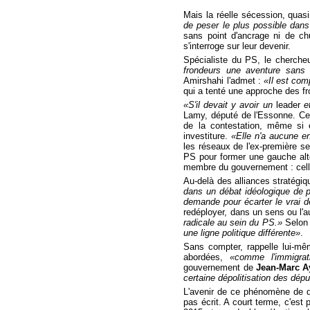
Mais la réelle sécession, quas
de peser le plus possible dan
sans point d'ancrage ni de c
s'interroge sur leur devenir.
Spécialiste du PS, le cherche
frondeurs une aventure sans 
Amirshahi l'admet :
«Il est com
qui a tenté une approche des fro
«S'il devait y avoir un
leader
e
Lamy, député de l'Essonne. Ce p
de la contestation, même si e
investiture.
«Elle n'a aucune e
les réseaux de l'ex-première sec
PS pour former une gauche alt
membre du gouvernement : cel
Au-delà des alliances stratégiq
dans un débat idéologique de pos
demande pour écarter le vrai d
redéployer, dans un sens ou l'a
radicale au sein du PS.»
Selon 
une ligne politique différente»
.
Sans compter, rappelle lui-mê
abordées,
«comme l'immigrati
gouvernement de
Jean-Marc A
certaine dépolitisation des dép
L'avenir de ce phénomène de d
pas écrit. A court terme, c'est