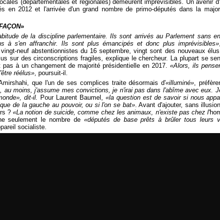
ocales (départementales et régionales) demeurent imprévisibles. Un avenir d'a
és en 2012 et l'arrivée d'un grand nombre de primo-députés dans la major
 FAÇON
»
bitude de la discipline parlementaire. Ils sont arrivés au Parlement sans en
ns à s'en affranchir. Ils sont plus émancipés et donc plus imprévisibles»
es vingt-neuf abstentionnistes du 16 septembre, vingt sont des nouveaux élu
lus sur des circonscriptions fragiles, explique le chercheur. La plupart se se
ent pas à un changement de majorité présidentielle en 2017.
«Alors, ils pense
'être réélus»
, poursuit-il.
irshahi, que l'un de ses complices traite désormais d'
«illuminé»
, préfère
, au moins, j'assume mes convictions, je n'irai pas dans l'abîme avec eux. J
onde», dit-il.
Pour Laurent Baumel,
«la question est de savoir si nous appa
que de la gauche au pouvoir, ou si l'on se bat»
. Avant d'ajouter, sans illusio
urs ?
«La notion de suicide, comme chez les animaux, n'existe pas chez l'
hom
aine seulement le nombre de
«députés de base prêts à brûler tous leurs 
pareil socialiste.