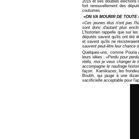
2015 et ses doubles élections l
fort renouvellement des déput
coutumes.
«
ON VA MOURIR DE TOUTE
«Ces jeunes élus n'ont pas l'ha
sont donc d'autant plus encli
L'historien rappelle que sur l
députés savent qu'ils ont été é
et savent qu'ils ne résisterai
sauvent peut-être leur chance d
Quelques-uns, comme Pouria Am
leurs idées :
«Perdu pour perdu
réélu, moi je veux changer le m
accompagne le naufrage histori
façon.
Kamikazes, les fronde
Boutih, qui jauge à une diz
sacrificielle acceptable pour l'ap