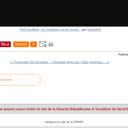
Parti socialiste : les frondeurs ont-ils encore...
lemondefr
par
Repost
0
Publis
<< Proposition de résolution...
L'éventuel piège des "états-généraux... >>
mentaire
s pouvez aussi visiter le site de la Gauche Républicaine & Socialiste du Val-d'
rejoignez le site de la GRS95