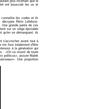
utant plus incertain que le
ité ont bousculé les us et
 connaître les codes et ils
, décrypte Rémi Lefebvre.
s. Une grande partie de ces
ntent sur un siège éjectable
nt qu'en se démarquant, ils
nt s'accrocher avant tout à
e me fous totalement d'être
rtenons à la génération qui
ns :
«On va mourir de toute
o politicus
»
, assure Malek
vaisseaux».
Une proportion