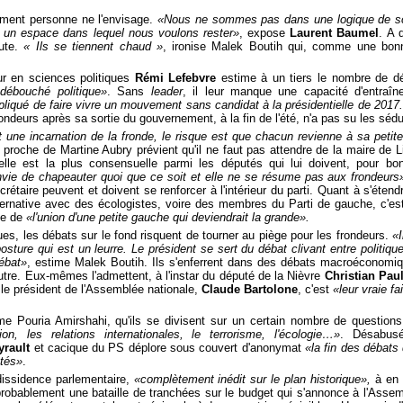
iment personne ne l'envisage.
«Nous ne sommes pas dans une logique de sci
s un espace dans lequel nous voulons rester»
, expose
Laurent Baumel
. A 
hute.
« Ils se tiennent chaud »
, ironise Malek Boutih qui, comme une bon
ur en sciences politiques
Rémi Lefebvre
estime à un tiers le nombre de d
débouché politique»
. Sans
leader
, il leur manque une capacité d'entraîne
pliqué de faire vivre un mouvement sans candidat à la présidentielle de 2017
ndeurs après sa sortie du gouvernement, à la fin de l'été, n'a pas su les sédu
t une incarnation de la fronde, le risque est que chacun revienne à sa petit
roche de Martine Aubry prévient qu'il ne faut pas attendre de la maire de Lil
lle est la plus consensuelle parmi les députés qui lui doivent, pour bo
nvie de chapeauter quoi que ce soit et elle ne se résume pas aux frondeurs
rétaire peuvent et doivent se renforcer à l'intérieur du parti. Quant à s'étend
ernative avec des écologistes, voire des membres du Parti de gauche, c'e
le de
«l'union d'une petite gauche qui deviendrait la grande».
ues, les débats sur le fond risquent de tourner au piège pour les frondeurs.
«I
ture qui est un leurre. Le président se sert du débat clivant entre politique d
ébat»
, estime Malek Boutih. Ils s'enferrent dans des débats macroéconomiq
utre. Eux-mêmes l'admettent, à l'instar du député de la Nièvre
Christian Pau
le président de l'Assemblée nationale,
Claude Bartolone
, c'est
«leur vraie fa
me Pouria Amirshahi, qu'ils se divisent sur un certain nombre de question
on, les relations internationales, le terrorisme, l'écologie…»
. Désabusé
yrault
et cacique du PS déplore sous couvert d'anonymat
«la fin des débat
s 
utés»
.
issidence parlementaire,
«complètement inédit sur le plan historique»,
à en 
 probablement une bataille de tranchées sur le budget qui s'annonce à l'Assem