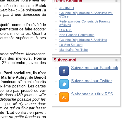
ande épouse totalement les
Liens Sociaux
le député socialiste
Malek
ACRIMED
exercice»
:
«Le président l'a
Gauche Républicaine & Socialiste Val-
ent pas à une démission du
d'Oise
Fédération des Conseils de Parents
jorité, comme l'a révélé le
d'élèves
 permettent de faire adopter
O.U.R.S.
teront minoritaires. Quant à
Nos Causes Communes
 aussitôt supérieurs à ses
Gauche Républicaine & Socialiste
Le Vent Se Lève
Ma chaîne YouTube
marche politique. Maintenant,
 l'un des meneurs,
Pouria
Suivez-moi
le 27 septembre, avec des
Suivez-moi sur Facebook
 du
Parti socialiste
, ils n'ont
e
Martine Aubry
, de
Benoît
Suivez-moi sur Twitter
rondeurs s'étaient répartis
uxième position. Les cartes
e semble pas pressé de voir
S'abonner au flux RSS
nir dans
«180 jours»
:
«Ce
ut débouché possible pour les
litique,
«il n'y a que deux
, ce qui va finir par lasser
e l'Etat confiait en privé :
avec sa petite fronde et sa