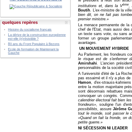
le président a redit son atta
ème
institutions et, dans la V
,
Boutih
. L'ex-ministre de la vill
bien dit, on ne fait pas tomb
premier ministre.»
quelques repères
La menace permanente de la dis
chef de l'Etat, mais aussi des 
Histoire du socialisme français
un texte sans vote, ou sans ame
L
a dérive de la construction européenne
former un groupe parlementair
est-elle (ir)résistible ?
avantages.
8
0 ans du Front Populaire à Bezons
UN MOUVEMENT HYBRIDE
Ecole de formation de Maintenant la
Gauche
Au Parlement, les frondeurs c
le risque est de s'enfermer d
Amirshahi
. L'ancien préside
personnalités de la société civil
A l'université d'été de La Roch
pas essaimé et il n'y a plus 
Hamon
, d'ex-strauss-kahniens
entre la motion majoritaire pré
sont désormais rebattues mais 
convoquer un congrès. Comme l
calendrier électoral fait bien l
frondeurs»
, souligne l'un d'en
possibilités
, assure
Jérôme G
tout le monde, soit passer le 
«Quand on fait la fronde, on do
petite guerre.»
NI SÉCESSION NI LEADER