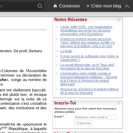
Connexion
+
Créer mon blog
Notes Récentes
Ceuta, juillet 2026 : une manipulation
géopolitique qui révèle les divisions
structurelles entre Européens
Quand on prétend qu'une personne
"juive" défend des positions qu'elle n'a
pas pour la brutaliser, cela a un nom
La Rafle
8 mois seront-ils suffisants pour éviter la
catastrophe ?
La social-démocratie, ou le "faux-ami"
permanent de la gauche française
re-Colonnes de l'Assemblée
L’immigration entre réalité sociale et
terminer sa déclaration de
instrumentalisations politiques : l’Europe
uche
», songe au nombre de
et la France à l’épreuve du regard
ce.
déformant
Ressourcer d'urgence le logiciel politique
nt ont réellement basculé.
de la gauche française
a été plutôt bon, et évoque
interroge sur la suite de ce
Inscris-Toi
testation s'est cristallisé
rti, des institutions et des
Abonnez-vous pour être averti des nouveaux
articles publiés.
Email
n'empêche de
«poursuivre le
ème
 V
République, à laquelle