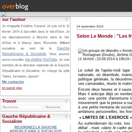
sur l'auteur
Je m'appelle Frédéric Faravel. Je suis né le 11
24 septembre 2014
février 1974 à Sarcelles dans le Val-d'Oise.
Je
Selon Le Monde : "Les f
vis alternativement à Bezons dans le Val-
d'Oise et à Massy dans l'Essonne. Militant
Gauche
socialiste au sein de la
Républicaine & Socialiste
. Vous pouvez
23.09.2014 à 19h19
LE MONDE
|
•
ma chaîne YouTube
aussi consulter
. Je suis
membre de la direction nationale de la Gauche
Le soleil de l'après-midi tap
Républicaine et Socialiste, en charge du pôle
nationale, où déambule, mains
"Idées, formation, riposte".
politique générale, la deuxième 
Me contacter
ses camarades, réunis le matin 
en savoir plus
Encore deux heures et il saura
Mais il anticipe déjà un nombr
avec une pointe d'amertume 
Trouve
mouvement que la presse a surn
à une petite trentaine de socia
ambitions personnelles, les fron
Gauche Républicaine &
« LIMITES DE L'EXERCICE 
Socialiste
Au surlendemain du vote, lors
REJOIGNEZ LA GAUCHE
débat , mais «dans le cadre qui
RÉPUBLICAINE & SOCIALISTE