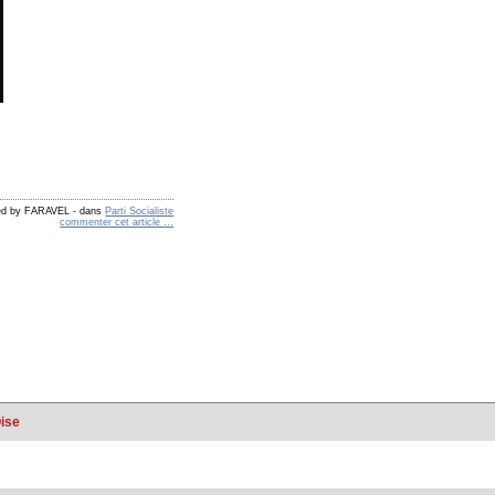
hed by FARAVEL
-
dans
Parti Socialiste
commenter cet article
…
Oise