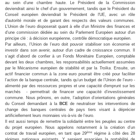
au sein d’une chambre haute. Le Président de la Commission
deviendrait ainsi le chef d’un gouvernement, tandis que le Président du
Conseil européen deviendrait le Président de l'UE, avec un rôle
d'autorité morale et de garant des respects des valeurs communes.
L’Union de l’euro disposerait quant à elle d’un Ministre des finances et
d’une commission dédiée au sein du Parlement Européen autour d'un
principe clé : à décision européenne, contrôle démocratique européen.
Par ailleurs, l’Union de l’euro doit pouvoir stabiliser son économie et
investir dans son avenir, autour d'un cadre de croissance commun. Il
s’agit d’abord de confier à un Fonds Monétaire Européen, comptable
devant les deux chambres, les responsabilités actuellement assumées
par le Mécanisme européen de stabilité et par la
Troïka
. Ensuite, un
actif financier commun à la zone euro pourrait être créé pour faciliter
l’action de la banque centrale, tandis qu’un budget de l’Union de l’euro -
alimenté par des ressources propres et une capacité d'emprunt sur les
marchés - permettrait de financer une capacité d’investissement
commune. Nous prônons, en outre, l’adoption d’orientations générales
du Conseil demandant à la
BCE
de neutraliser les interventions de
change des banques centrales de pays tiers visant à déprécier
artificiellement leurs monnaies vis-à-vis de l’euro.
Il est aussi temps de remettre la solidarité entre les peuples au centre
du projet européen. Nous appelons notamment à la création d’un
ème
contrat de travail européen, en tant que 29
régime à côté des 28
régimes nationaux existants. Y seraient associées la portabilité de