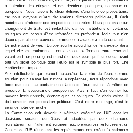
Glienicker
et du groupe français
Eiffel
, nous présentons 50 propositions
à l’intention des citoyens et des décideurs politiques, nationaux ou
européens. Nous faisons le choix délibéré d'une liste de propositions,
car nous croyons qu'aux déclarations d'intention politiques, il s'agit
maintenant d'adosser des propositions concrètes. Nous pensons qu'un
changement de traité est inéluctable car les institutions et certaines
politiques ont besoin d'être reformées en profondeur. Mais tout n’en
dépend pas et nous pouvons commencer à avancer à traité constant.
De notre point de vue, l’Europe souffre aujourd’hui de l’entre-deux dans
lequel elle est maintenue : deux visions s'affrontent entre ceux qui
voient en l'Europe un grand marché et ceux pour qui l’Europe est avant
tout un projet politique dont l’euro est le symbole le plus fort. Une
clarification s'impose.
Aux intellectuels qui prônent aujourd'hui la sortie de l'euro comme
solution pour sauver les nations européennes, nous répondons avec
force que c’est au contraire une Union de l'euro qui est à même de
préserver la souveraineté européenne. Mais il faut s'en donner les
moyens institutionnels, économiques et politiques. Ce choix existe, il
doit devenir une proposition politique. C'est notre message, c'est le
sens de notre démarche.
La Commission doit devenir le véritable exécutif de l’
UE
dont les
décisions seraient contrôlées et adoptées par deux chambres
législatives : un Parlement européen aux prérogatives renforcées et un
Conseil de l’UE réunissant les représentants des exécutifs nationaux