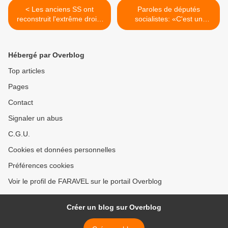
< Les anciens SS ont
Paroles de députés
reconstruit l'extrême droite
socialistes: «C'est un
française après 1945 -
immense gâchis, tout est
Nicolas Lebourg, slate.fr
anéanti» - Mediapart >
Hébergé par Overblog
Top articles
Pages
Contact
Signaler un abus
C.G.U.
Cookies et données personnelles
Préférences cookies
Voir le profil de FARAVEL sur le portail Overblog
Créer un blog sur Overblog