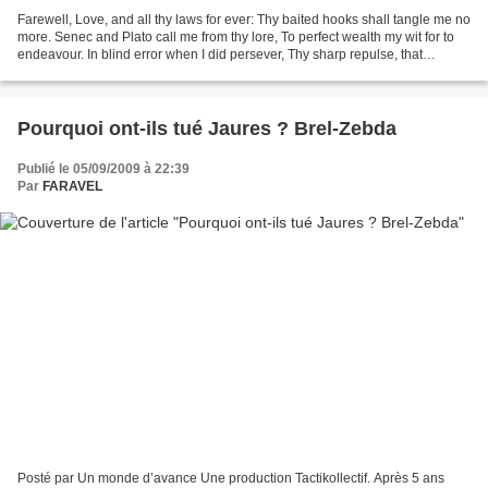
Farewell, Love, and all thy laws for ever: Thy baited hooks shall tangle me no
more. Senec and Plato call me from thy lore, To perfect wealth my wit for to
endeavour. In blind error when I did persever, Thy sharp repulse, that
pricketh aye so sore, Hath...
Pourquoi ont-ils tué Jaures ? Brel-Zebda
Publié le 05/09/2009 à 22:39
Par
FARAVEL
Posté par Un monde d’avance Une production Tactikollectif. Après 5 ans