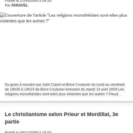
Publié le 21/04/2009 à 09:20
Par
FARAVEL
Du grain à moudre par Julie Clarini et Brice Couturier du lundi au vendredi
de 18h30 à 19h15 de Brice Couturier émission du mardi 14 avril 2009 Les
religions monothéistes sont-elles plus violentes que les autres ? Freud
considérait le monothéisme comme...
Le christianisme selon Prieur et Mordillat, 3e
partie
Publié le 08/12/2008 à 16:54