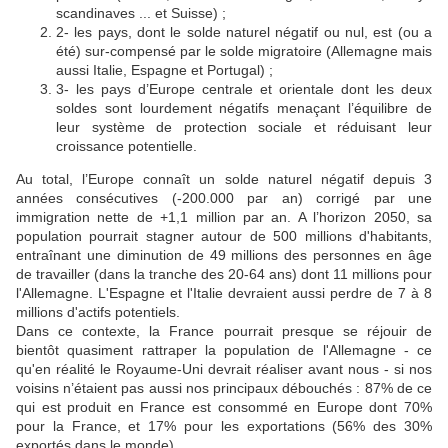
scandinaves ... et Suisse) ;
2- les pays, dont le solde naturel négatif ou nul, est (ou a
été) sur-compensé par le solde migratoire (Allemagne mais
aussi Italie, Espagne et Portugal) ;
3- les pays d’Europe centrale et orientale dont les deux
soldes sont lourdement négatifs menaçant l’équilibre de
leur système de protection sociale et réduisant leur
croissance potentielle.
Au total, l’Europe connaît un solde naturel négatif depuis 3
années consécutives (-200.000 par an) corrigé par une
immigration nette de +1,1 million par an. A l’horizon 2050, sa
population pourrait stagner autour de 500 millions d'habitants,
entraînant une diminution de 49 millions des personnes en âge
de travailler (dans la tranche des 20-64 ans) dont 11 millions pour
l'Allemagne. L'Espagne et l'Italie devraient aussi perdre de 7 à 8
millions d'actifs potentiels.
Dans ce contexte, la France pourrait presque se réjouir de
bientôt quasiment rattraper la population de l'Allemagne - ce
qu'en réalité le Royaume-Uni devrait réaliser avant nous - si nos
voisins n’étaient pas aussi nos principaux débouchés : 87% de ce
qui est produit en France est consommé en Europe dont 70%
pour la France, et 17% pour les exportations (56% des 30%
exportés dans le monde).