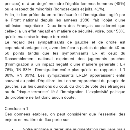
principe) et à un degré moindre l’égalité femmes-hommes (49%)
ou le respect de minorités (homosexuels et juifs, 41%).
Enfin, le lien prétendu entre l’insécurité et l’immigration, agité par
le Front national depuis les années 1980, fait l’objet d’une
adhésion majoritaire. Deux tiers des Français considèrent que
celle-ci a un effet négatif en matière de sécurité, voire, pour 53%,
qu’elle maximise le risque terroriste.
Le regard des sympathisants de gauche et de droite est
cependant antagoniste, avec des écarts parfois de plus de 40 ou
50 points tandis que les sympathisants LR et ceux du
Rassemblement national expriment des jugements proches
(l’immigration a un impact négatif d’une manière générale : LR
76%, RN 83% ; l’immigration coûte plus qu’elle ne rapporte : LR
88%, RN 89%). Les sympathisants LREM apparaissent enfin
souvent au point d’équilibre, tout en se rapprochant du peuple de
gauche, sur les questions du coût, du droit de vote des étrangers
ou du "risque terroriste" lié à l’immigration. L'explosivité politique
du problème ne fait donc aucun doute.
Conclusion 1 :
Ces données établies, on peut considérer que l’essentiel des
enjeux en matière de flux porte sur :
Notre aptitude à gérer une augmentation régulière mais
🔴