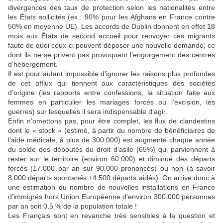
divergences des taux de protection selon les nationalités entre
les États sollicités (ex.: 90% pour les Afghans en France contre
50% en moyenne UE). Les accords de Dublin donnent en effet 18
mois aux États de second accueil pour renvoyer ces migrants
faute de quoi ceux-ci peuvent déposer une nouvelle demande, ce
dont ils ne se privent pas provoquant l’engorgement des centres
d’hébergement.
Il est pour autant impossible d’ignorer les raisons plus profondes
de cet afflux qui tiennent aux caractéristiques des sociétés
d’origine (les rapports entre confessions, la situation faite aux
femmes en particulier les mariages forcés ou l’excision, les
guerres) sur lesquelles il sera indispensable d’agir.
Enfin n’omettons pas, pour être complet, les flux de clandestins
dont le « stock » (estimé, à partir du nombre de bénéficiaires de
l’aide médicale, à plus de 300.000) est augmenté chaque année
du solde des déboutés du droit d’asile (65%) qui parviennent à
rester sur le territoire (environ 60.000) et diminué des départs
forcés (17.000 par an sur 90.000 prononcés) ou non (à savoir
8.000 départs spontanés +4.500 départs aidés). On arrive donc à
une estimation du nombre de nouvelles installations en France
d’immigrés hors Union Européenne d’environ 300.000 personnes
par an soit 0,5 % de la population totale !
Les Français sont en revanche très sensibles à la question et