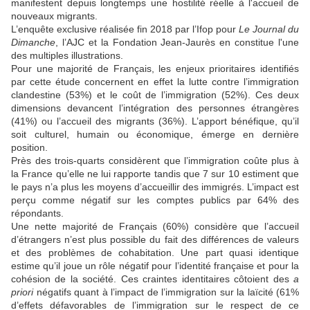
manifestent depuis longtemps une hostilité réelle à l'accueil de
nouveaux migrants.
L’enquête exclusive réalisée fin 2018 par l’Ifop pour
Le Journal du
Dimanche
, l’AJC et la Fondation Jean-Jaurès en constitue l'une
des multiples illustrations.
Pour une majorité de Français, les enjeux prioritaires identifiés
par cette étude concernent en effet la lutte contre l’immigration
clandestine (53%) et le coût de l’immigration (52%). Ces deux
dimensions devancent ­l’intégration des personnes étrangères
(41%) ou l’accueil des migrants (36%). L’apport bénéfique, qu’il
soit culturel, humain ou économique, émerge en dernière
position.
Près des trois-quarts considèrent que l’immigration coûte plus à
la France qu’elle ne lui rapporte tandis que 7 sur 10 estiment que
le pays n’a plus les moyens d’accueillir des immigrés. L’impact est
perçu comme négatif sur les comptes publics par 64% des
répondants.
Une nette majorité de Français (60%) considère que l’accueil
d’étrangers n’est plus possible du fait des différences de valeurs
et des problèmes de cohabitation. Une part quasi identique
estime qu’il joue un rôle négatif pour l’identité française et pour la
cohésion de la société. Ces craintes identitaires côtoient des
a
priori
négatifs quant à l’impact de l’immigration sur la laïcité (61%
d’effets défavorables de l’immigration sur le respect de ce