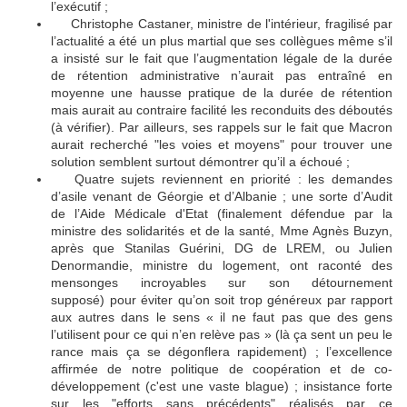
l’exécutif ;
Christophe Castaner, ministre de l'intérieur, fragilisé par
🔴
l’actualité a été un plus martial que ses collègues même s’il
a insisté sur le fait que l’augmentation légale de la durée
de rétention administrative n’aurait pas entraîné en
moyenne une hausse pratique de la durée de rétention
mais aurait au contraire facilité les reconduits des déboutés
(à vérifier). Par ailleurs, ses rappels sur le fait que Macron
aurait recherché "les voies et moyens" pour trouver une
solution semblent surtout démontrer qu’il a échoué ;
Quatre sujets reviennent en priorité : les demandes
🔴
d’asile venant de Géorgie et d’Albanie ; une sorte d’Audit
de l’Aide Médicale d'Etat (finalement défendue par la
ministre des solidarités et de la santé, Mme Agnès Buzyn,
après que Stanilas Guérini, DG de LREM, ou Julien
Denormandie, ministre du logement, ont raconté des
mensonges incroyables sur son détournement
supposé) pour éviter qu’on soit trop généreux par rapport
aux autres dans le sens « il ne faut pas que des gens
l’utilisent pour ce qui n’en relève pas » (là ça sent un peu le
rance mais ça se dégonflera rapidement) ; l’excellence
affirmée de notre politique de coopération et de co-
développement (c'est une vaste blague) ; insistance forte
sur les "efforts sans précédents" réalisés par ce