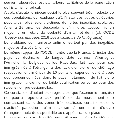
souvent observées, est par ailleurs facilitatrice de la pénétration
de l’islamisme radical.
A cela s’ajoute le niveau social le plus souvent très modeste de
ces populations, qui explique qu’à l’instar des autres catégories
populaires, elles soient victimes de fortes inégalités scolaires.
Ainsi à 15 ans, les descendants d’immigrés accusent-ils en
moyenne un retard de scolarité d’un an et demi (cf. OCDE
Trouver ses marques
2018
Les indicateurs de l’intégration
).
Le problème se manifeste enfin et surtout par des inégalités
majeures d’accès à l’emploi.
Le même rapport de l'OCDE montre que la France, à l’instar des
pays de destination de longue date comme l’Allemagne,
l’Autriche, la Belgique et les Pays-Bas, fait face pour ses
immigrés nés à l’étranger à des taux d’emploi et de chômage
respectivement inférieur de 10 points et supérieur de 6 à ceux
des personnes nées dans le pays, notamment du fait d’une
immigration ancienne, de faible qualification ou venue pour des
raisons non professionnelles.
Ce constat est d’autant plus regrettable que l’économie française
ne pourra répondre aux problèmes de recrutement que
connaissent dans des zones très localisées certains secteurs
d’activité particulier qu’en recourant à une main d’œuvre
étrangère, faute de disponibilité ou d’appétence sur place.
La gestion de ces difficultés pourrait pourtant être facilitée par