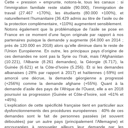
Cette « pression » emprunte, notons-le, tous les canaux : si
l’immigration familiale reste stable (90.000), l’immigration de
travail (27.467 +170%), les étudiants (80.000 +100%), et
naturellement l’humanitaire (36.429 admis au titre de l’asile ou de
la protection complémentaire, +110%) augmentent sensiblement.
Notons également que la problématique de l’asile se pose en
France en ce moment d’une façon originale par rapport à nos
partenaires puisque la demande y augmente (64.000 en 2014 ;
près de 120.000 en 2018) alors qu’elle diminue dans le reste de
l’Union Européenne. En outre, les principaux pays d’origine de
ces demandes ne sont pas la Syrie ou l’Irak, mais l’Afghanistan
(10.221), l’Albanie (8.261 demandes), la Géorgie (6.717), la
Guinée (6.621) et la Côte-d’Ivoire (5.256). Et si les demandes
albanaises (-28% par rapport à 2017) et haïtiennes (-59%) ont
amorcé une décrue, la demande géorgienne a progressé
(+256%) comme la demande afghane (+55%). Quant à la
demande d’asile des pays de l’Afrique de l’Ouest, elle a en 2018
poursuivi sa progression (Guinée et Côte-d’Ivoire, soit +61% et
+45%).
L’explication de cette spécificité française tient en particulier aux
dysfonctionnements des procédures européennes : 40% de ces
demandes sont le fait de personnes passées (et souvent
déboutées) par un autre pays (principalement l’Allemagne) et
encouragées à renouveler ailleurs leur demande par les