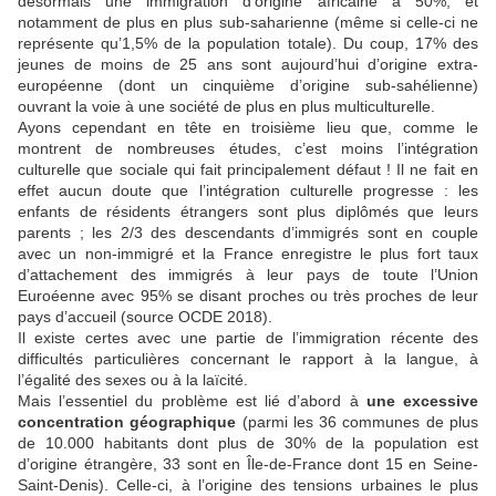
désormais une immigration d’origine africaine à 50%, et
notamment de plus en plus sub-saharienne (même si celle-ci ne
représente qu’1,5% de la population totale). Du coup, 17% des
jeunes de moins de 25 ans sont aujourd’hui d’origine extra-
européenne (dont un cinquième d’origine sub-sahélienne)
ouvrant la voie à une société de plus en plus multiculturelle.
Ayons cependant en tête en troisième lieu que, comme le
montrent de nombreuses études, c’est moins l’intégration
culturelle que sociale qui fait principalement défaut ! Il ne fait en
effet aucun doute que l’intégration culturelle progresse : les
enfants de résidents étrangers sont plus diplômés que leurs
parents ; les 2/3 des descendants d’immigrés sont en couple
avec un non-immigré et la France enregistre le plus fort taux
d’attachement des immigrés à leur pays de toute l’Union
Euroéenne avec 95% se disant proches ou très proches de leur
pays d’accueil (source OCDE 2018).
Il existe certes avec une partie de l’immigration récente des
difficultés particulières concernant le rapport à la langue, à
l’égalité des sexes ou à la laïcité.
Mais l’essentiel du problème est lié d’abord à
une excessive
concentration géographique
(parmi les 36 communes de plus
de 10.000 habitants dont plus de 30% de la population est
d’origine étrangère, 33 sont en Île-de-France dont 15 en Seine-
Saint-Denis). Celle-ci, à l’origine des tensions urbaines le plus