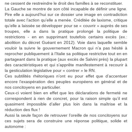
ne cessent de restreindre le droit des familles à se reconstituer.
La Gauche se montre de son côté incapable de définir une ligne.
Pire elle a aujourd’hui sur ce dossier une image en contradiction
totale avec l’action qu’elle a menée. Créditée de laxisme, critique
qu’elle a laissée se développer pour se « couvrir » auprès de ses
troupes, elle a dans la pratique prolongé la politique de
restrictions - en en supprimant toutefois certains excès (ex.:
abolition du décret Guéant en 2012). Voie dans laquelle semble
vouloir la suivre le gouvernement Macron qui n’a pas hésité à
reprocher publiquement à l’Italie sa politique restrictive tout en en
partageant dans la pratique (aux excès de Salvini près) la plupart
des caractéristiques et qui s’apprête manifestement à recourir à
la gesticulation législative pour « contrer » le RN.
Ces subtilités rhétoriques n’ont eu pour effet que d’accentuer
encore l’exaspération des peuples européens en général et de
nos concitoyens en particulier.
Ceux-ci voient bien en effet que les déclarations de fermeté ne
correspondent à rien de concret, pour la raison simple qu’il est
quasiment impossible d’aller plus loin dans la maîtrise et la
réduction des flux !
Aussi la seule façon de retrouver l’oreille de nos concitoyens sur
ces sujets sera de construire une réponse politique, solide et
autonome :