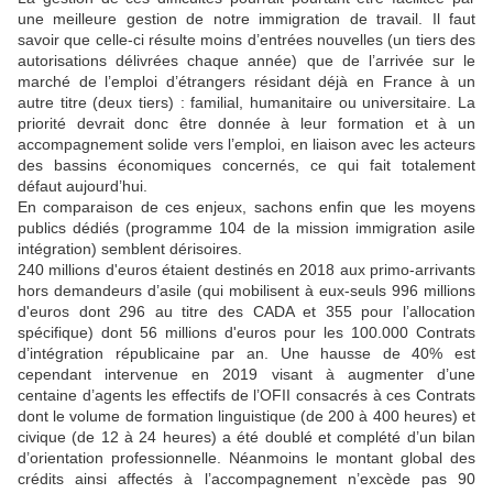
une meilleure gestion de notre immigration de travail. Il faut
savoir que celle-ci résulte moins d’entrées nouvelles (un tiers des
autorisations délivrées chaque année) que de l’arrivée sur le
marché de l’emploi d’étrangers résidant déjà en France à un
autre titre (deux tiers) : familial, humanitaire ou universitaire. La
priorité devrait donc être donnée à leur formation et à un
accompagnement solide vers l’emploi, en liaison avec les acteurs
des bassins économiques concernés, ce qui fait totalement
défaut aujourd’hui.
En comparaison de ces enjeux, sachons enfin que les moyens
publics dédiés (programme 104 de la mission immigration asile
intégration) semblent dérisoires.
240 millions d'euros étaient destinés en 2018 aux primo-arrivants
hors demandeurs d’asile (qui mobilisent à eux-seuls 996 millions
d'euros dont 296 au titre des CADA et 355 pour l’allocation
spécifique) dont 56 millions d'euros pour les 100.000 Contrats
d’intégration républicaine par an. Une hausse de 40% est
cependant intervenue en 2019 visant à augmenter d’une
centaine d’agents les effectifs de l’OFII consacrés à ces Contrats
dont le volume de formation linguistique (de 200 à 400 heures) et
civique (de 12 à 24 heures) a été doublé et complété d’un bilan
d’orientation professionnelle. Néanmoins le montant global des
crédits ainsi affectés à l’accompagnement n’excède pas 90