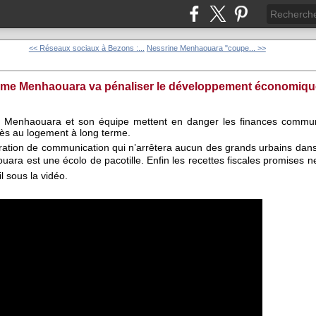
<< Réseaux sociaux à Bezons :...
Nessrine Menhaouara "coupe... >>
e Menhaouara va pénaliser le développement économique, 
 Menhaouara et son équipe mettent en danger les finances commun
cès au logement à long terme.
ération de communication qui n’arrêtera aucun des grands urbains dans
a est une écolo de pacotille. Enfin les recettes fiscales promises n
l sous la vidéo.