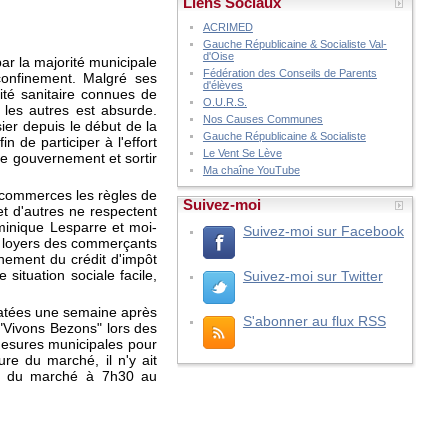
Liens Sociaux
ACRIMED
Gauche Républicaine & Socialiste Val-
d'Oise
ar la majorité municipale
Fédération des Conseils de Parents
onfinement. Malgré ses
d'élèves
ité sanitaire connues de
O.U.R.S.
t les autres est absurde.
Nos Causes Communes
ier depuis le début de la
Gauche Républicaine & Socialiste
 de participer à l'effort
Le Vent Se Lève
le gouvernement et sortir
Ma chaîne YouTube
s commerces les règles de
Suivez-moi
et d'autres ne respectent
minique Lesparre et moi-
Suivez-moi sur Facebook
s loyers des commerçants
nement du crédit d'impôt
situation sociale facile,
Suivez-moi sur Twitter
tatées une semaine après
S'abonner au flux RSS
 "Vivons Bezons" lors des
mesures municipales pour
re du marché, il n'y ait
ure du marché à 7h30 au