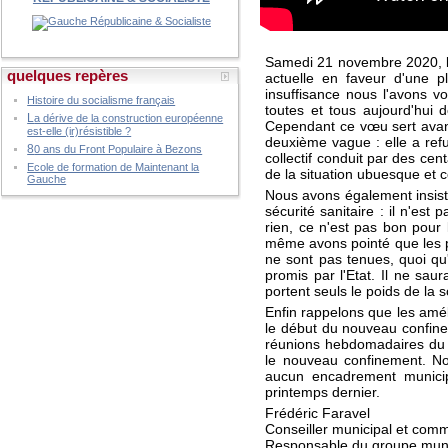
Samedi 21 novembre 2020, le 
quelques repères
actuelle en faveur d'une 
insuffisance nous l'avons v
Histoire du socialisme français
toutes et tous aujourd'hui d
L
a dérive de la construction européenne
Cependant ce vœu sert avant 
est-elle (ir)résistible ?
deuxième vague : elle a refu
8
0 ans du Front Populaire à Bezons
collectif conduit par des ce
Ecole de formation de Maintenant la
de la situation ubuesque et c
Gauche
Nous avons également insisté
sécurité sanitaire : il n'es
rien, ce n'est pas bon pour
même avons pointé que les p
ne sont pas tenues, quoi qu
promis par l'Etat. Il ne sau
portent seuls le poids de la so
Enfin rappelons que les amé
le début du nouveau confinem
réunions hebdomadaires du v
le nouveau confinement. No
aucun encadrement municip
printemps dernier.
Frédéric Faravel
Conseiller municipal et com
Responsable du groupe muni