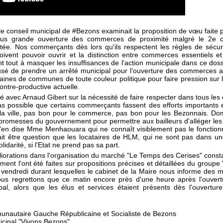
conseil municipal de #Bezons examinait la proposition de vœu faite p
plus grande ouverture des commerces de proximité malgré le 2e c
otée. Nos commerçants dès lors qu'ils respectent les règles de sécur
oivent pouvoir ouvrir et la distinction entre commerces essentiels e
tout à masquer les insuffisances de l'action municipale dans ce doss
sé de prendre un arrêté municipal pour l'ouverture des commerces afin
ntaines de communes de toute couleur politique pour faire pression sur 
ontre-productive actuelle.
 avec Arnaud Gibert sur la nécessité de faire respecter dans tous le
t pas possible que certains commerçants fassent des efforts importants 
 la ville, pas bon pour le commerce, pas bon pour les Bezonnais. Do
romesses du gouvernement pour permettre aux bailleurs d'alléger le
'en dise Mme Menhaouara qui ne connaît visiblement pas le fonction
rait être question que les locataires de HLM, qui ne sont pas dans une 
lidarité, si l'Etat ne prend pas sa part.
liorations dans l'organisation du marché "Le Temps des Cerises" cons
ent l'ont été faites sur propositions précises et détaillées du groupe
endredi durant lesquelles le cabinet de la Maire nous informe des 
us regrettons que ce matin encore près d'une heure après l'ouvertu
al, alors que les élus et services étaient présents dès l'ouvert
munautaire Gauche Républicaine et Socialiste de Bezons
cipal "Vivons Bezons"