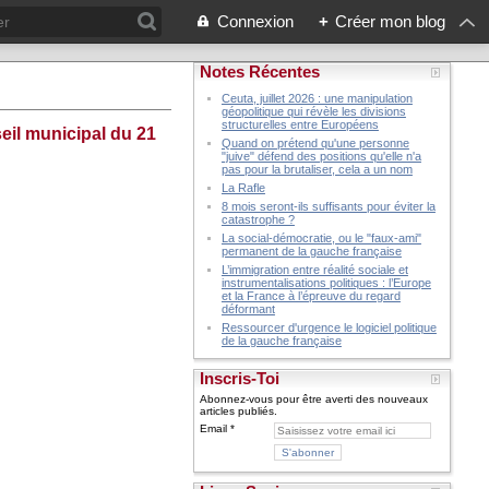
Connexion
+
Créer mon blog
Notes Récentes
Ceuta, juillet 2026 : une manipulation
géopolitique qui révèle les divisions
structurelles entre Européens
eil municipal du 21
Quand on prétend qu'une personne
"juive" défend des positions qu'elle n'a
pas pour la brutaliser, cela a un nom
La Rafle
8 mois seront-ils suffisants pour éviter la
catastrophe ?
La social-démocratie, ou le "faux-ami"
permanent de la gauche française
L’immigration entre réalité sociale et
instrumentalisations politiques : l’Europe
et la France à l’épreuve du regard
déformant
Ressourcer d'urgence le logiciel politique
de la gauche française
Inscris-Toi
Abonnez-vous pour être averti des nouveaux
articles publiés.
Email