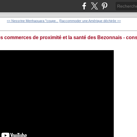
<< Nessrine Menhaouara "coupe...
Raccommoder une Amérique déchirée >>
s commerces de proximité et la santé des Bezonnais - cons