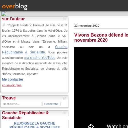
sur l'auteur
Je m'appelle Frédéric Faravel. Je suis né le 11
22 novembre 2020
février 1974 à Sarcelles dans le Val-d'Oise.
Je
Vivons Bezons défend le
vis alternativement à Bezons dans le Val-
novembre 2020
d'Oise et à Massy dans l'Essonne. Militant
Gauche
socialiste au sein de la
Républicaine & Socialiste
. Vous pouvez
ma chaîne YouTube
aussi consulter
. Je suis
membre de la direction nationale de la Gauche
Républicaine et Socialiste, en charge du pôle
"Idées, formation, riposte".
Me contacter
en savoir plus
Trouve
Gauche Républicaine &
Socialiste
REJOIGNEZ LA GAUCHE
RÉPUBLICAINE & SOCIALISTE