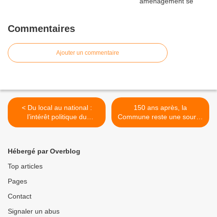
Commentaires
Ajouter un commentaire
< Du local au national :
150 ans après, la
l’intérêt politique du
Commune reste une source
rassemblement dès le
d'inspiration incomparable >
premier tour - tribune dans
Politis
Hébergé par Overblog
Top articles
Pages
Contact
Signaler un abus