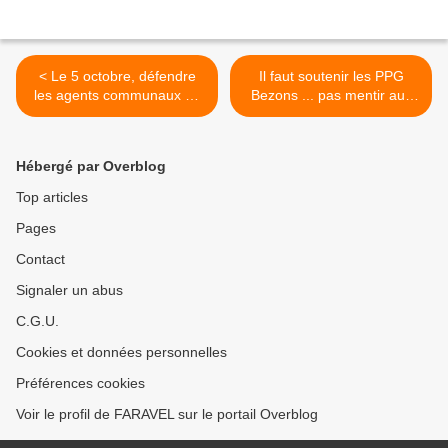
< Le 5 octobre, défendre
Il faut soutenir les PPG
les agents communaux de
Bezons ... pas mentir aux
Bezons c'est défendre le
salariés et aux Bezonnais...
service public !
>
Hébergé par Overblog
Top articles
Pages
Contact
Signaler un abus
C.G.U.
Cookies et données personnelles
Préférences cookies
Voir le profil de FARAVEL sur le portail Overblog