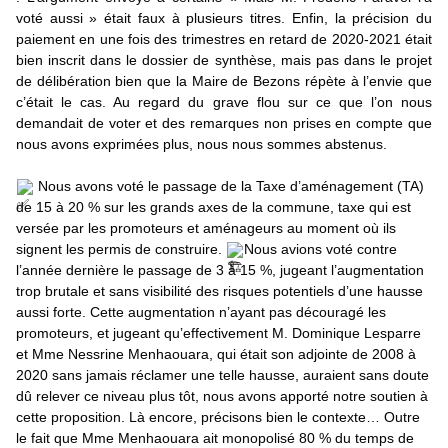
voté aussi » était faux à plusieurs titres. Enfin, la précision du 
paiement en une fois des trimestres en retard de 2020-2021 était 
bien inscrit dans le dossier de synthèse, mais pas dans le projet 
de délibération bien que la Maire de Bezons répète à l’envie que 
c’était le cas. Au regard du grave flou sur ce que l’on nous 
demandait de voter et des remarques non prises en compte que 
nous avons exprimées plus, nous nous sommes abstenus.
 Nous avons voté le passage de la Taxe d’aménagement (TA) 
de 15 à 20 % sur les grands axes de la commune, taxe qui est 
versée par les promoteurs et aménageurs au moment où ils 
signent les permis de construire. 
Nous avions voté contre 
l’année dernière le passage de 3 à 15 %, jugeant l’augmentation 
trop brutale et sans visibilité des risques potentiels d’une hausse 
aussi forte. Cette augmentation n’ayant pas découragé les 
promoteurs, et jugeant qu’effectivement M. 
Dominique Lesparre
et Mme Nessrine Menhaouara, qui était son adjointe de 2008 à 
2020 sans jamais réclamer une telle hausse, auraient sans doute 
dû relever ce niveau plus tôt, nous avons apporté notre soutien à 
cette proposition. Là encore, précisons bien le contexte… Outre 
le fait que Mme Menhaouara ait monopolisé 80 % du temps de 