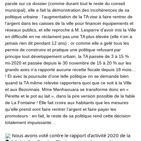
parole sur ce dossier (comme durant tout le reste du conseil 
municipal), elle a fait la démonstration des incohérences de sa 
politique urbaine : l’augmentation de la TA vise à faire rentrer de 
l’argent dans les caisses de la ville pour financer équipements et 
réseaux publics, et elle reproche à M. Lesparre d’avoir mis la Ville 
en difficulté en ne réclament pas une TA plus élevée (elle n’en a 
jamais rien dit pendant 12 ans) ; or comme elle a gelé tous les 
permis de construire et pratique une politique refusant par 
principe tout développement urbain, la TA passée de 3 à 15 % 
mi-2020 et passée depuis le 30 novembre de 15 à 20 % sur les 
grands axes n’a rapporté aucune recette fiscale depuis 18 mois… 
! Et avec la poursuite d’une telle politique on se demande bien 
quand la TA même relevée rapportera quoi que ce soit à la Ville 
et aux Bezonnais. Mme Menhaouara se transforme donc en « 
Pérette et le pot au lait », dans la pire version possible de la fable 
de La Fontaine ! Elle fait croire aux habitants que les mesures 
qu’elle prend vont faire rentrer l’argent et faire payer les 
promoteurs : en fait, le reste de sa politique rend cette décision 
totalement impuissante…
 Nous avons voté contre le rapport d’activité 2020 de la 