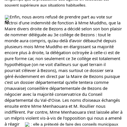
souvent supérieure aux situations habituelles.
Enfin, nous avons refusé de prendre part au vote sur 
l’octroi d’une indemnité de fonction à Mme Muddho, que la 
Maire divers droite de Bezons a décidé selon son bon plaisir 
de nommer déléguée au 3e collège de Bezons : tout le 
monde aura compris, qu’au-delà d’avoir débauché depuis 
plusieurs mois Mme Muddho en élargissant sa majorité 
encore plus à droite, la délégation octroyée à celle-ci est de 
pure forme car, non seulement ce 3e collège est totalement 
hypothétique (on ne voit d’ailleurs sur quel terrain il 
pourrait s’élever à Bezons), mais surtout ce dossier sera 
géré évidemment en direct par la Maire de Bezons puisque 
c’est un dossier départemental qu’elle tentera comme 
(mauvaise) conseillère départementale de Bezons de 
négocier avec la majorité conservatrice du Conseil 
départemental du Val-d’Oise. Les noms d’oiseaux échangés 
ensuite entre Mme Menhaouara et M. Roullier nous 
indiffèrent. Par contre, Mme Menhaouara s’est laissée aller à 
un mépris violent vis-à-vis de l’opposition qui nous a amené 
à réagir
 : elle a prétexté de faire des conseils municipaux 