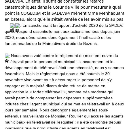
SADEV94. En effet, il suffit de constater les retards 
catastrophiques dans le Cœur de Ville pour mesurer à quel 
point la COGEDIM et la SADEV94 mènent Mme Menhaouara 
en bateau, alors qu’elle s’était vantée de les avoir mis au pas
. En sanctionnant le rapport d’activité 2020 de la SADEV, 
qui correspond essentiellement aux actions menées depuis juin 
2020, nous dénoncions donc également l’inefficacité et les 
fanfaronnades de la Maire divers droite de Bezons.
 Nous avons voté contre le règlement de mise en œuvre du 
Télétravail pour le personnel municipal. L’encadrement et le 
développement du télétravail était une nécessité, nous y sommes 
favorables. Mais le règlement qui nous a été soumis le 30 
novembre vise avant tout à décourager le personnel de s’y 
engager et la majorité divers droite refuse de mettre en 
application le « forfait télétravail », somme très modeste qui 
aurait permis de compenser les dépenses supplémentaires 
induites chez l’agent municipal qui se met en télétravail un à deux 
jours par semaine. Nous dénonçons également les sous-
entendus malveillants de Monsieur Roullier qui accuse les agents 
municipaux en télétravail de resquiller : il a été démontré depuis 
longtemps que la productivité des agents en télétravail est 