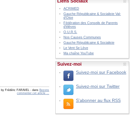
Liens Sociaux
ACRIMED
Gauche Républicaine & Socialiste Val-
d'Oise
Fédération des Conseils de Parents
d'élèves
O.U.R.S.
Nos Causes Communes
Gauche Républicaine & Socialiste
Le Vent Se Lève
Ma chaîne YouTube
Suivez-moi
Suivez-moi sur Facebook
Suivez-moi sur Twitter
d by Frédéric FARAVEL
-
dans
Bezons
commenter cet article
…
S'abonner au flux RSS