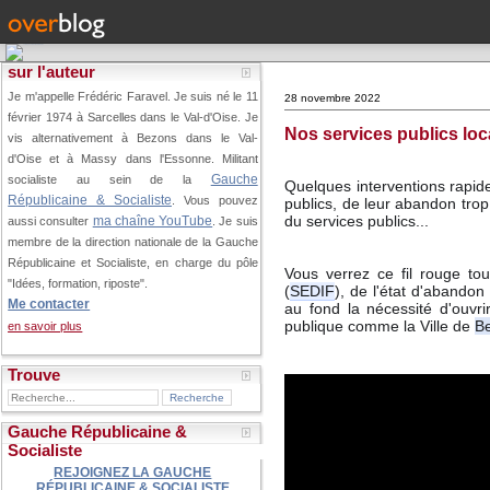
sur l'auteur
Je m'appelle Frédéric Faravel. Je suis né le 11
28 novembre 2022
février 1974 à Sarcelles dans le Val-d'Oise.
Je
Nos services publics loca
vis alternativement à Bezons dans le Val-
d'Oise et à Massy dans l'Essonne. Militant
Gauche
socialiste au sein de la
Quelques interventions rapide
Républicaine & Socialiste
. Vous pouvez
publics, de leur abandon trop
du services publics...
ma chaîne YouTube
aussi consulter
. Je suis
membre de la direction nationale de la Gauche
Républicaine et Socialiste, en charge du pôle
Vous verrez ce fil rouge tou
"Idées, formation, riposte".
(
SEDIF
), de l'état d'abandon p
Me contacter
au fond la nécessité d'ouvrir
publique comme la Ville de 
B
en savoir plus
Trouve
Gauche Républicaine &
Socialiste
REJOIGNEZ LA GAUCHE
RÉPUBLICAINE & SOCIALISTE