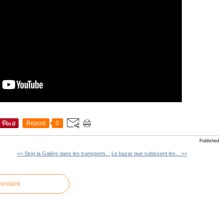
Repost
0
Publishe
<< Stop la Galère dans les transports...
Le bazar que subissent les... >>
mentaire