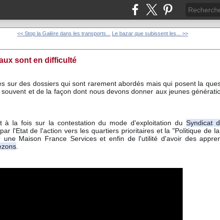
<< Stop la Galère dans les transports...
Le bazar que subissent les... >>
ux sont en difficulté
s sur des dossiers qui sont rarement abordés mais qui posent la quest
 souvent et de la façon dont nous devons donner aux jeunes générations
t à la fois sur la contestation du mode d'exploitation du 
Syndicat d
ar l'Etat de l'action vers les quartiers prioritaires et la "Politique de la 
 une Maison France Services et enfin de l'utilité d'avoir des apprent
ezons
.