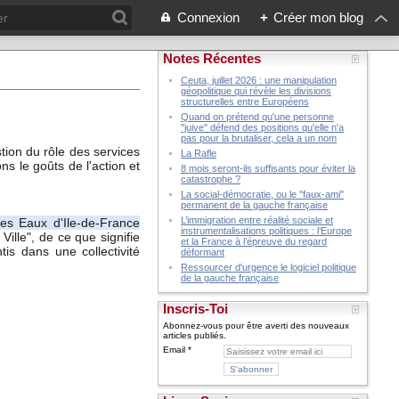
Connexion
+
Créer mon blog
Notes Récentes
Ceuta, juillet 2026 : une manipulation
géopolitique qui révèle les divisions
structurelles entre Européens
Quand on prétend qu'une personne
"juive" défend des positions qu'elle n'a
pas pour la brutaliser, cela a un nom
ion du rôle des services 
La Rafle
 le goûts de l'action et 
8 mois seront-ils suffisants pour éviter la
catastrophe ?
La social-démocratie, ou le "faux-ami"
permanent de la gauche française
L’immigration entre réalité sociale et
es Eaux d'Ile-de-France
instrumentalisations politiques : l’Europe
Ville", de ce que signifie 
et la France à l’épreuve du regard
is dans une collectivité 
déformant
Ressourcer d'urgence le logiciel politique
de la gauche française
Inscris-Toi
Abonnez-vous pour être averti des nouveaux
articles publiés.
Email