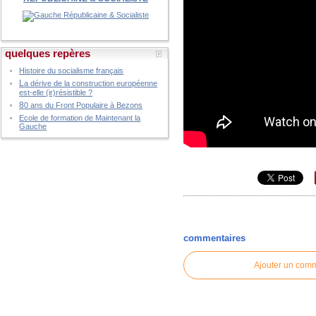
quelques repères
Histoire du socialisme français
L
a dérive de la construction européenne
est-elle (ir)résistible ?
8
0 ans du Front Populaire à Bezons
Ecole de formation de Maintenant la
Gauche
commentaires
Ajouter un com