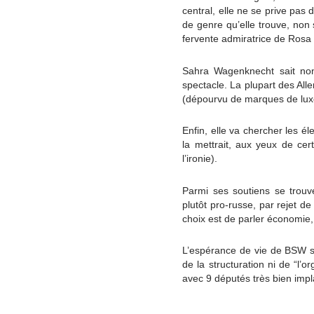
central, elle ne se prive pa
de genre qu’elle trouve, non 
fervente admiratrice de Rosa 
Sahra Wagenknecht sait non 
spectacle. La plupart des Alle
(dépourvu de marques de luxe
Enfin, elle va chercher les él
la mettrait, aux yeux de ce
l’ironie).
Parmi ses soutiens se trou
plutôt pro-russe, par rejet de
choix est de parler économie, i
L’espérance de vie de BSW s
de la structuration ni de “l’
avec 9 députés très bien imp