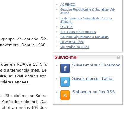
ACRIMED
Gauche Républicaine & Socialiste Val-
d'Oise
Fédération des Conseils de Parents
d'élèves
O.U.R.S.
Nos Causes Communes
Gauche Républicaine & Socialiste
 le groupe de gauche
Die
Le Vent Se Lève
4 novembre. Depuis 1960,
Ma chaîne YouTube
Suivez-moi
i unique en RDA de 1949 à
Suivez-moi sur Facebook
 d’altermondialistes. Le
aire, et avait obtenu son
Suivez-moi sur Twitter
rnières années.
S'abonner au flux RSS
le 23 octobre par Sahra
 Après leur départ,
Die
n effet au moins 5% des