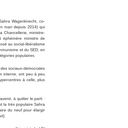
 Sahra Wagenknecht, co-
on mari depuis 2014) qui
a Chancellerie, ministre-
et éphémère ministre de
osé au social-libéralisme
communisme et du SED, en
tégories populaires.
x des sociaux-démocrates
n interne, ont peu à peu
ypercentres à celle, plus
enir, à quitter le parti :
t la très populaire Sahra
ire du neuf pour élargir
ut).