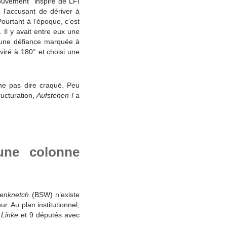
ouvement” inspiré de LFI
,
l’accusant de dériver à
ourtant à l’époque, c’est
. Il y avait entre eux une
qu’une défiance marquée à
iré à 180° et choisi une
 ne pas dire craqué. Peu
ructuration,
Aufstehen !
a
une colonne
enknetch
(BSW) n’existe
. Au plan institutionnel,
Linke
et 9 députés avec