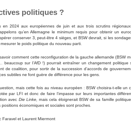
tives politiques ?
s en 2024 aux européennes de juin et aux trois scrutins régionau
appelons qu’en Allemagne le minimum requis pour obtenir un eur
érer conserver 3, peut-être 4 sièges, et BSW devrait, si les sondages
mesurer le poids politique du nouveau parti.
 savoir comment cette reconfiguration de la gauche allemande (BSW mo
… beaucoup sur l’AfD !) pourrait entraîner un changement politique si
t de coalition, pour sortir de la succession d’accords de gouverneme
es subtiles ne font guère de différence pour les gens.
stion, mais cette fois au niveau européen : BSW choisira-t-elle un c
otée par LFI et donc de faire l’impasse sur leurs importantes différ
ation avec
Die
Linke,
mais cela éloignerait BSW de sa famille politique 
positions économiques et sociales sont proches.
c Faravel et Laurent Miermont