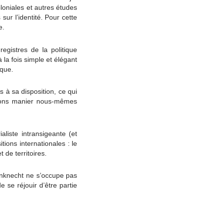
loniales et autres études
ur l’identité. Pour cette
e.
gistres de la politique
 la fois simple et élégant
ique.
s à sa disposition, ce qui
achons manier nous-mêmes
aliste intransigeante (et
tions internationales : le
t de territoires.
nknecht ne s’occupe pas
 se réjouir d’être partie