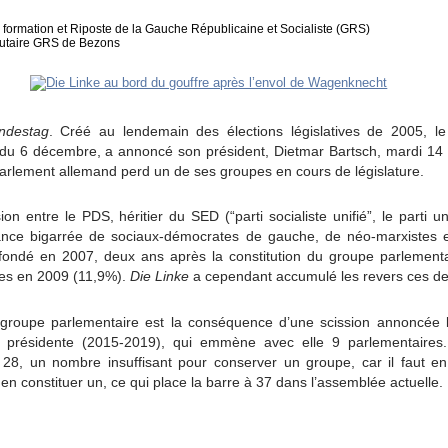
 formation et Riposte de la Gauche Républicaine et Socialiste (GRS)
autaire GRS de Bezons
ndestag
. Créé au lendemain des élections législatives de 2005,
ir du 6 décembre, a annoncé son président, Dietmar Bartsch, mardi 1
 Parlement allemand perd un de ses groupes en cours de législature.
sion entre le PDS, héritier du SED (“parti socialiste unifié”, le part
ance bigarrée de sociaux-démocrates de gauche, de néo-marxistes et
nt fondé en 2007, deux ans après la constitution du groupe parlement
ives en 2009 (11,9%).
Die Linke
a cependant accumulé les revers ces de
 groupe parlementaire est la conséquence d’une scission annoncée 
présidente (2015-2019), qui emmène avec elle 9 parlementaires.
8, un nombre insuffisant pour conserver un groupe, car il faut e
en constituer un, ce qui place la barre à 37 dans l’assemblée actuelle.