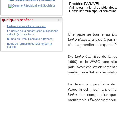
Frédéric FARAVEL
Animateur national du pôle Idées,
Conseiller municipal et commun
quelques repères
Histoire du socialisme français
L
a dérive de la construction européenne
Une page se tourne au
Bu
est-elle (ir)résistible ?
8
Linke
n’existera plus à part
0 ans du Front Populaire à Bezons
Ecole de formation de Maintenant la
c’est la première fois que le
Gauche
Die Linke
était issu de la fu
1990), et le WASG, une alli
parti avait été officielleme
meilleur résultat aux législat
La dissolution prochaine du
Wagenknecht, son ancienne 
Linke
n’en compte plus que 2
membres du
Bundestag
pour 