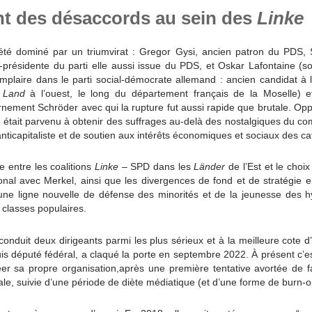
t des désaccords au sein des
Linke
été dominé par un triumvirat : Gregor Gysi, ancien patron du PDS,
-présidente du parti elle aussi issue du PDS, et Oskar Lafontaine (s
mplaire dans le parti social-démocrate allemand : ancien candidat à l
t
Land
à l’ouest, le long du département français de la Moselle) 
nement Schröder avec qui la rupture fut aussi rapide que brutale. Opp
e
était parvenu à obtenir des suffrages au-delà des nostalgiques du 
nticapitaliste et de soutien aux intérêts économiques et sociaux des ca
 entre les coalitions
Linke
– SPD dans les
Länder
de l’Est et le choi
nal avec Merkel, ainsi que les divergences de fond et de stratégie e
r une ligne nouvelle de défense des minorités et de la jeunesse des h
 classes populaires.
nduit deux dirigeants parmi les plus sérieux et à la meilleure cote d’av
s député fédéral, a claqué la porte en septembre 2022. À présent c’es
r sa propre organisation,après une première tentative avortée de fa
ale, suivie d’une période de diète médiatique (et d’une forme de burn-o