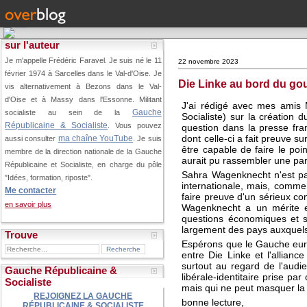
sur l'auteur
Je m'appelle Frédéric Faravel. Je suis né le 11
22 novembre 2023
février 1974 à Sarcelles dans le Val-d'Oise.
Je
Die Linke au bord du go
vis alternativement à Bezons dans le Val-
d'Oise et à Massy dans l'Essonne. Militant
J'ai rédigé avec mes amis 
Gauche
socialiste au sein de la
Socialiste) sur la création
Républicaine & Socialiste
. Vous pouvez
question dans la presse fra
dont celle-ci a fait preuve 
ma chaîne YouTube
aussi consulter
. Je suis
être capable de faire le poi
membre de la direction nationale de la Gauche
aurait pu rassembler une par
Républicaine et Socialiste, en charge du pôle
Sahra Wagenknecht n'est pas
"Idées, formation, riposte".
internationale, mais, comme
Me contacter
faire preuve d'un sérieux co
en savoir plus
Wagenknecht a un mérite es
questions économiques et so
largement des pays auxquels
Trouve
Espérons que le Gauche europ
entre Die Linke et l'allian
surtout au regard de l'audie
Gauche Républicaine &
libérale-identitaire prise pa
Socialiste
mais qui ne peut masquer la 
REJOIGNEZ LA GAUCHE
bonne lecture,
RÉPUBLICAINE & SOCIALISTE