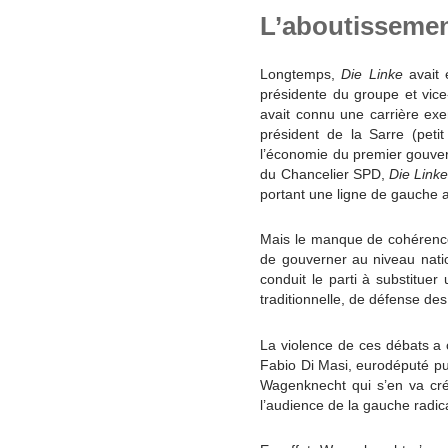
L’aboutissemen
Longtemps,
Die Linke
avait 
présidente du groupe et vice
avait connu une carrière exe
président de la Sarre (peti
l’économie du premier gouver
du Chancelier SPD,
Die Link
portant une ligne de gauche a
Mais le manque de cohérence
de gouverner au niveau natio
conduit le parti à substitue
traditionnelle, de défense des
La violence de ces débats a co
Fabio Di Masi, eurodéputé pui
Wagenknecht qui s’en va crée
l’audience de la gauche radic