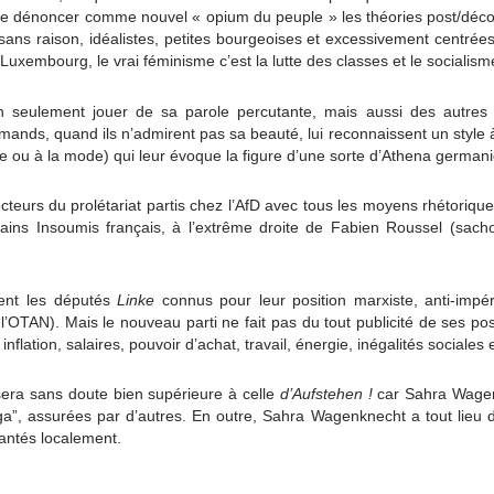
s de dénoncer comme nouvel « opium du peuple » les théories post/déco
sans raison, idéalistes, petites bourgeoises et excessivement centrées s
Luxembourg, le vrai féminisme c’est la lutte des classes et le socialism
seulement jouer de sa parole percutante, mais aussi des autres re
mands, quand ils n’admirent pas sa beauté, lui reconnaissent un style à
 ou à la mode) qui leur évoque la figure d’une sorte d’Athena german
ecteurs du prolétariat partis chez l’AfD avec tous les moyens rhétorique
rtains Insoumis français, à l’extrême droite de Fabien Roussel (s
vent les députés
Linke
connus pour leur position marxiste, anti-impéri
 l’OTAN). Mais le nouveau parti ne fait pas du tout publicité de ses posi
nflation, salaires, pouvoir d’achat, travail, énergie, inégalités sociales e
era sans doute bien supérieure à celle
d’Aufstehen !
car Sahra Wage
orga”, assurées par d’autres. En outre, Sahra Wagenknecht a tout lieu de
lantés localement.