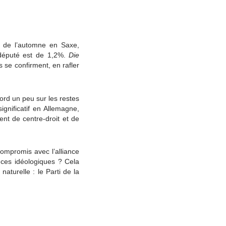
x de l’automne en Saxe,
odéputé est de 1,2%.
Die
 se confirment, en rafler
rd un peu sur les restes
gnificatif en Allemagne,
nt de centre-droit et de
ompromis avec l’alliance
ences idéologiques ? Cela
naturelle : le Parti de la