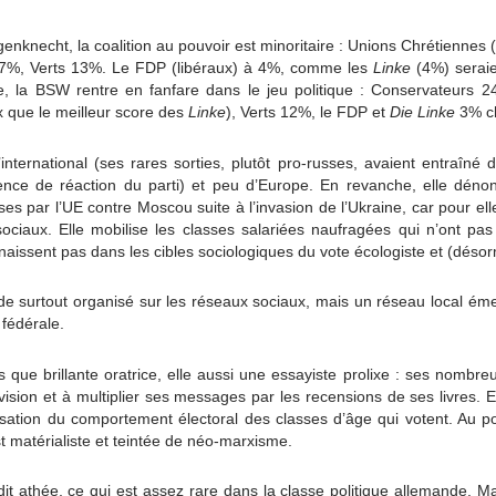
nknecht, la coalition au pouvoir est minoritaire : Unions Chrétiennes
17%, Verts 13%. Le FDP (libéraux) à 4%, comme les
Linke
(4%) serai
e, la BSW rentre en fanfare dans le jeu politique : Conservateurs
 que le meilleur score des
Linke
), Verts 12%, le FDP et
Die Linke
3% c
nternational (ses rares sorties, plutôt pro-russes, avaient entraîn
ence de réaction du parti) et peu d’Europe. En revanche, elle dénon
s par l’UE contre Moscou suite à l’invasion de l’Ukraine, car pour ell
ciaux. Elle mobilise les classes salariées naufragées qui n’ont pas 
naissent pas dans les cibles sociologiques du vote écologiste et (déso
e surtout organisé sur les réseaux sociaux, mais un réseau local ém
fédérale.
que brillante oratrice, elle aussi une essayiste prolixe : ses nombre
ision et à multiplier ses messages par les recensions de ses livres. En
lisation du comportement électoral des classes d’âge qui votent. Au p
 matérialiste et teintée de néo-marxisme.
 dit athée, ce qui est assez rare dans la classe politique allemande. Ma