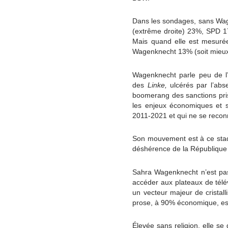
Dans les sondages, sans Wage
(extrême droite) 23%, SPD 
Mais quand elle est mesuré
Wagenknecht 13% (soit mieux
Wagenknecht parle peu de l’i
des
Linke,
ulcérés par l’abs
boomerang des sanctions prise
les enjeux économiques et so
2011-2021 et qui ne se recon
Son mouvement est à ce stad
déshérence de la République 
Sahra Wagenknecht n’est pas 
accéder aux plateaux de télév
un vecteur majeur de cristal
prose, à 90% économique, est
Élevée sans religion, elle se