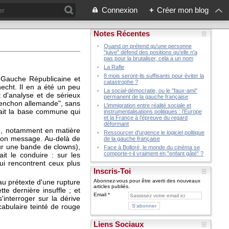
Connexion
+
Créer mon blog
Notes Récentes
Quand on prétend qu'une personne
"juive" défend des positions qu'elle n'a
pas pour la brutaliser, cela a un nom
La Rafle
8 mois seront-ils suffisants pour éviter la
 Gauche Républicaine et
catastrophe ?
echt. Il en a été un peu
La social-démocratie, ou le "faux-ami"
 d'analyse et de sérieux
permanent de la gauche française
élenchon allemande", sans
L’immigration entre réalité sociale et
isait la base commune qui
instrumentalisations politiques : l’Europe
et la France à l’épreuve du regard
déformant
ue, notamment en matière
Ressourcer d'urgence le logiciel politique
 son message. Au-delà de
de la gauche française
our une bande de clowns),
Face à Bolloré, le monde du cinéma se
comporte-t-il vraiment en "enfant gâté" ?
it le conduire : sur les
ui rencontrent ceux plus
Inscris-Toi
au prétexte d'une rupture
Abonnez-vous pour être averti des nouveaux
articles publiés.
e dernière insuffle ; et
Email
'interroger sur la dérive
ocabulaire teinté de rouge
Liens Sociaux