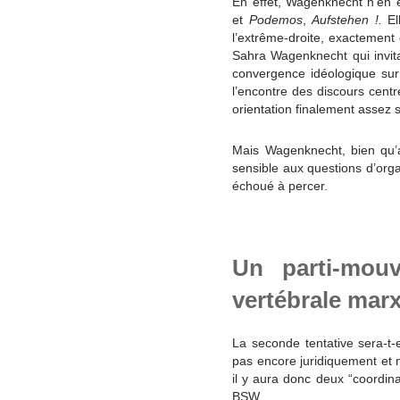
En effet, Wagenknecht n’en 
et
Podemos
,
Aufstehen !.
El
l’extrême-droite, exactement 
Sahra Wagenknecht qui invit
convergence idéologique sur 
l’encontre des discours centr
orientation finalement assez 
Mais Wagenknecht, bien qu’ay
sensible aux questions d’orga
échoué à percer.
Un parti-mou
vertébrale marx
La seconde tentative sera-t-
pas encore juridiquement et n
il y aura donc deux “coordin
BSW.