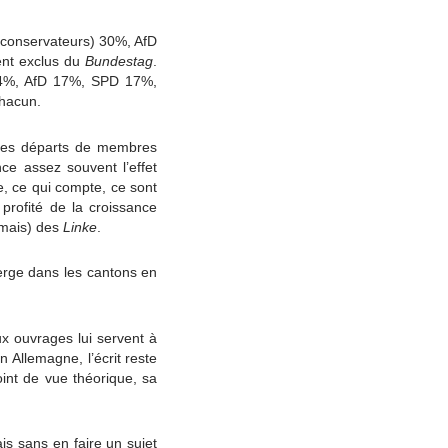
 (conservateurs) 30%, AfD
ent exclus du
Bundestag
.
 24%, AfD 17%, SPD 17%,
hacun.
é des départs de membres
ce assez souvent l’effet
e, ce qui compte, ce sont
profité de la croissance
rmais) des
Linke
.
erge dans les cantons en
ux ouvrages lui servent à
 Allemagne, l’écrit reste
oint de vue théorique, sa
is sans en faire un sujet