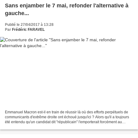
Sans enjamber le 7 mai, refonder l'alternative à
gauche...
Publié le 27/04/2017 à 13:28
Par
Frédéric FARAVEL
Emmanuel Macron est-il en train de réussir là où des efforts perpétuels de
communicants d'extrême droite ont échoué jusqu'ici ? Alors qu'il a toujours
été entendu qu'un candidat dit "républicain" l'emporterait forcément au
second tour de l'élection présidentielle...