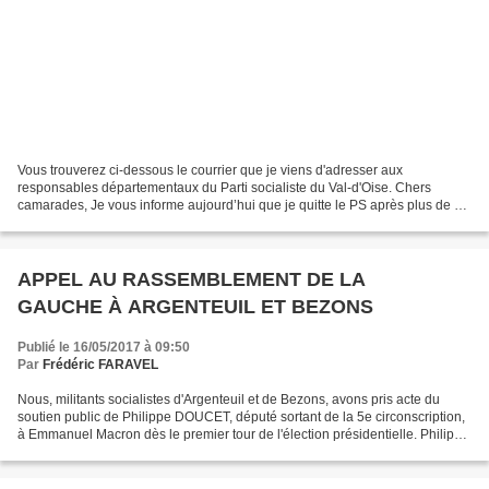
Vous trouverez ci-dessous le courrier que je viens d'adresser aux
responsables départementaux du Parti socialiste du Val-d'Oise. Chers
camarades, Je vous informe aujourd’hui que je quitte le PS après plus de 25
ans d’adhésion.Les derniers mois m’ont convaincu...
APPEL AU RASSEMBLEMENT DE LA
GAUCHE À ARGENTEUIL ET BEZONS
Publié le 16/05/2017 à 09:50
Par
Frédéric FARAVEL
Nous, militants socialistes d'Argenteuil et de Bezons, avons pris acte du
soutien public de Philippe DOUCET, député sortant de la 5e circonscription,
à Emmanuel Macron dès le premier tour de l'élection présidentielle. Philippe
Doucet dans les médias et...