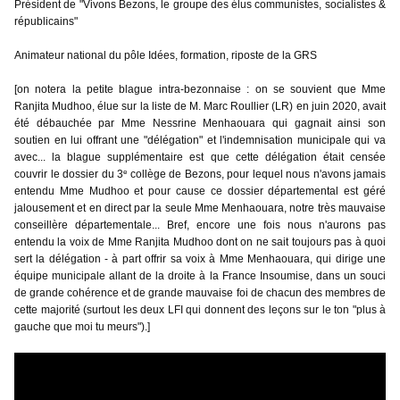
Président de "Vivons Bezons, le groupe des élus communistes, socialistes & 
républicains"
Animateur national du pôle Idées, formation, riposte de la GRS
[on notera la petite blague intra-bezonnaise : on se souvient que Mme 
Ranjita Mudhoo, élue sur la liste de M. Marc Roullier (LR) en juin 2020, avait 
été débauchée par Mme Nessrine Menhaouara qui gagnait ainsi son 
soutien en lui offrant une "délégation" et l'indemnisation municipale qui va 
avec... la blague supplémentaire est que cette délégation était censée 
e
couvrir le dossier du 3
 collège de Bezons, pour lequel nous n'avons jamais 
entendu Mme Mudhoo et pour cause ce dossier départemental est géré 
jalousement et en direct par la seule Mme Menhaouara, notre très mauvaise 
conseillère départementale...
Bref, encore une fois nous n'aurons pas 
entendu la voix de Mme Ranjita Mudhoo dont on ne sait toujours pas à quoi 
sert la délégation - à part offrir sa voix à Mme Menhaouara, qui dirige une 
équipe municipale allant de la droite à la France Insoumise, dans un souci 
de grande cohérence et de grande mauvaise foi de chacun des membres de 
cette majorité (surtout les deux LFI qui donnent des leçons sur le ton "plus à 
gauche que moi tu meurs").]