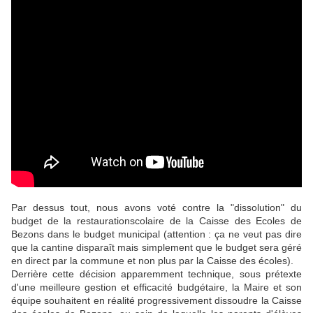
Par dessus tout, nous avons voté contre la "dissolution" du
budget de la restaurationscolaire de la Caisse des Ecoles de
Bezons dans le budget municipal (attention : ça ne veut pas dire
que la cantine disparaît mais simplement que le budget sera géré
en direct par la commune et non plus par la Caisse des écoles).
Derrière cette décision apparemment technique, sous prétexte
d'une meilleure gestion et efficacité budgétaire, la Maire et son
équipe souhaitent en réalité progressivement dissoudre la Caisse