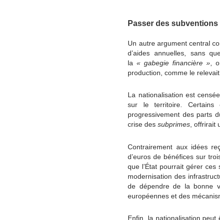
Passer des subventions 
Un autre argument central conc
d’aides annuelles, sans qu
la
« gabegie financière »
, o
production, comme le relevai
La nationalisation est censé
sur le territoire. Certa
progressivement des parts d
crise des
subprimes
, offrirai
Contrairement aux idées reçu
d’euros de bénéfices sur trois
que l’État pourrait gérer ces 
modernisation des infrastruct
de dépendre de la bonne volo
européennes et des mécanisme
Enfin, la nationalisation peu