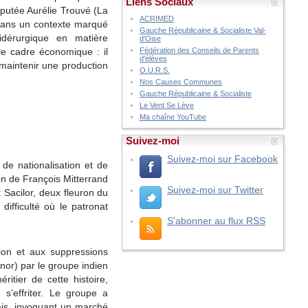
Liens Sociaux
putée Aurélie Trouvé (La
ACRIMED
 dans un contexte marqué
Gauche Républicaine & Socialiste Val-
dérurgique en matière
d'Oise
Fédération des Conseils de Parents
ple cadre économique : il
d'élèves
 maintenir une production
O.U.R.S.
Nos Causes Communes
Gauche Républicaine & Socialiste
Le Vent Se Lève
Ma chaîne YouTube
Suivez-moi
Suivez-moi sur Facebook
 de nationalisation et de
on de François Mitterrand
Suivez-moi sur Twitter
 Sacilor, deux fleuron du
difficulté où le patronat
S'abonner au flux RSS
tion et aux suppressions
inor) par le groupe indien
ritier de cette histoire,
s’effriter. Le groupe a
ais, invoquant un marché