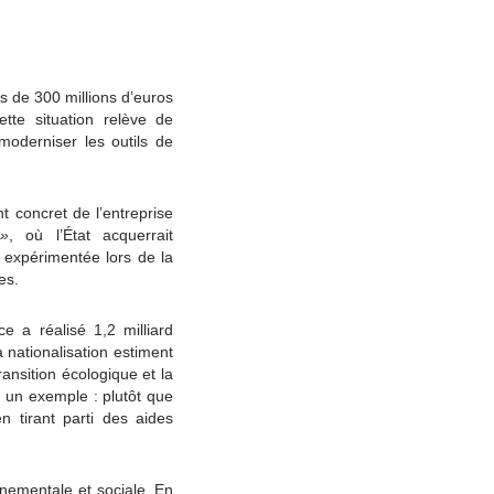
ès de 300 millions d’euros
tte situation relève de
moderniser les outils de
t concret de l’entreprise
 »
, où l’État acquerrait
 expérimentée lors de la
tes.
ce a réalisé 1,2 milliard
a nationalisation estiment
ransition écologique et la
t un exemple : plutôt que
n tirant parti des aides
nnementale et sociale. En