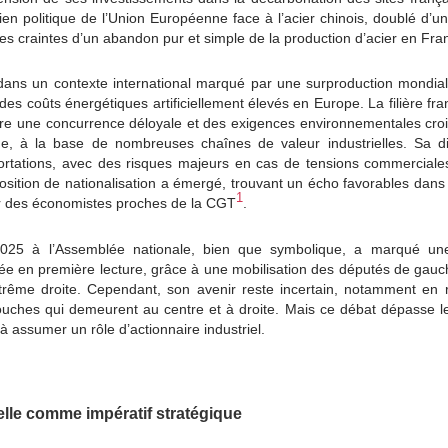
en politique de l’Union Européenne face à l’acier chinois, doublé d’un
s craintes d’un abandon pur et simple de la production d’acier en Fra
dans un contexte international marqué par une surproduction mondia
s coûts énergétiques artificiellement élevés en Europe. La filière fran
tre une concurrence déloyale et des exigences environnementales crois
e, à la base de nombreuses chaînes de valeur industrielles. Sa disp
tations, avec des risques majeurs en cas de tensions commerciales
sition de nationalisation a émergé, trouvant un écho favorables dans 
1
par des économistes proches de la CGT
.
5 à l’Assemblée nationale, bien que symbolique, a marqué une é
tée en première lecture, grâce à une mobilisation des députés de gauch
extrême droite. Cependant, son avenir reste incertain, notamment en 
ouches qui demeurent au centre et à droite. Mais ce débat dépasse le
 à assumer un rôle d’actionnaire industriel.
elle comme impératif stratégique