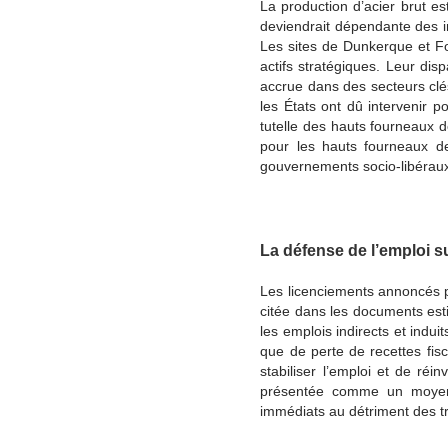
La production d’acier brut est
deviendrait dépendante des i
Les sites de Dunkerque et Fo
actifs stratégiques. Leur disp
accrue dans des secteurs clés
les États ont dû intervenir p
tutelle des hauts fourneaux de
pour les hauts fourneaux de
gouvernements socio-libéraux 
La défense de l’emploi sur
Les licenciements annoncés 
citée dans les documents esti
les emplois indirects et indui
que de perte de recettes fisc
stabiliser l’emploi et de réi
présentée comme un moyen d
immédiats au détriment des tra