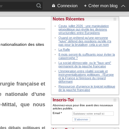
Connexion
+
Créer mon blog
Notes Récentes
Ceuta, juillet 2026 : une manipulation
géopolitique qui révèle les divisions
structurelles entre Européens
Quand on prétend qu'une personne
"juive" défend des positions qu'elle n'a
nationalisation des sites
pas pour la brutaliser, cela a un nom
La Rafle
8 mois seront-ils suffisants pour éviter la
catastrophe ?
La social-démocratie, ou le "faux-ami"
permanent de la gauche française
L’immigration entre réalité sociale et
instrumentalisations politiques : l’Europe
et la France à l’épreuve du regard
déformant
rurgie française et
Ressourcer d'urgence le logiciel politique
de la gauche française
 nationale d’une
Inscris-Toi
r-Mittal, que nous
Abonnez-vous pour être averti des nouveaux
articles publiés.
Email
 des débats politiques et