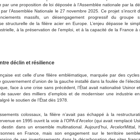
par une proposition de loi déposée à l’Assemblée nationale par la dé
 par l’Assemblée Nationale le 27 novembre 2025. Ce projet s’inscrit
nciements massifs, un désengagement progressif du groupe si
se structurelle de la filière acier en Europe. L’enjeu dépasse le sim
strielle, à la préservation de l’emploi, et à la capacité de la France à
ntre déclin et résilience
rançaise est celle d’une filière emblématique, marquée par des cycles
le gouvernement d’union de la gauche installé dans la foulée de l’électi
que, face à une crise sans précédent, l’État avait nationalisé Usinor et
rs de sauver des milliers d’emplois et de moderniser une industrie en 
malgré le soutien de l’État dès 1978.
ssements colossaux, la filière n’avait pas échappé à la restructura
tervenue en 1995 ouvrit la voie à l’OPA d’Arcelor (qui avait remplacé Us
destin dans un ensemble multinational. Aujourd’hui, ArcelorMittal, hé
onnes en France, mais son engagement sur le territoire semble 
sion de ses investissements dans la décarbonation des sites franç