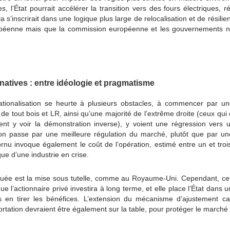
s, l’État pourrait accélérer la transition vers des fours électriques, r
 s’inscrirait dans une logique plus large de relocalisation et de résilie
ropéenne mais que la commission européenne et les gouvernements ne
rnatives : entre idéologie et pragmatisme
tionalisation se heurte à plusieurs obstacles, à commencer par une
de tout bois et LR, ainsi qu’une majorité de l’extrême droite (ceux qui
ient y voir la démonstration inverse), y voient une régression vers
on passe par une meilleure régulation du marché, plutôt que par une
nu invoque également le coût de l’opération, estimé entre un et trois 
que d’une industrie en crise.
quée est la mise sous tutelle, comme au Royaume-Uni. Cependant, cet
que l’actionnaire privé investira à long terme, et elle place l’État dans 
 en tirer les bénéfices. L’extension du mécanisme d’ajustement ca
portation devraient être également sur la table, pour protéger le march