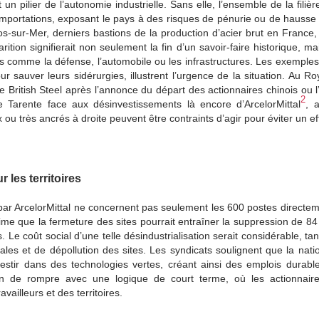
 un pilier de l’autonomie industrielle. Sans elle, l’ensemble de la filiè
mportations, exposant le pays à des risques de pénurie ou de hausse 
s-sur-Mer, derniers bastions de la production d’acier brut en Franc
arition signifierait non seulement la fin d’un savoir-faire historique, ma
 comme la défense, l’automobile ou les infrastructures. Les exemples b
our sauver leurs sidérurgies, illustrent l’urgence de la situation. Au 
 British Steel après l’annonce du départ des actionnaires chinois ou l’
2
 Tarente face aux désinvestissements là encore d’ArcelorMittal
, 
ou très ancrés à droite peuvent être contraints d’agir pour éviter un ef
 les territoires
par ArcelorMittal ne concernent pas seulement les 600 postes direct
me que la fermeture des sites pourrait entraîner la suppression de 84
ts. Le coût social d’une telle désindustrialisation serait considérable,
ales et de dépollution des sites. Les syndicats soulignent que la natio
nvestir dans des technologies vertes, créant ainsi des emplois durable
e rompre avec une logique de court terme, où les actionnaires p
vailleurs et des territoires.