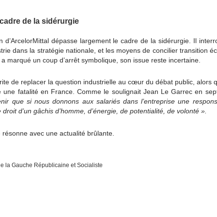
cadre de la sidérurgie
n d’ArcelorMittal dépasse largement le cadre de la sidérurgie. Il interr
trie dans la stratégie nationale, et les moyens de concilier transition éc
vé a marqué un coup d’arrêt symbolique, son issue reste incertaine.
érite de replacer la question industrielle au cœur du débat public, alors 
 une fatalité en France. Comme le soulignait Jean Le Garrec en se
nir que si nous donnons aux salariés dans l’entreprise une responsa
e droit d’un gâchis d’homme, d’énergie, de potentialité, de volonté ».
e résonne avec une actualité brûlante.
de la Gauche Républicaine et Socialiste