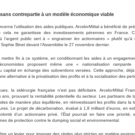
sans contrepartie à un modèle économique viable
erne l’utilisation des aides publiques. ArcelorMittal a bénéficié de pr
e cela ne garantisse des investissements pérennes en France. Ce
ù l’argent public sert à
« engraisser les actionnaires »
plutôt qu’à 
t Sophie Binet devant l’Assemblée le 27 novembre dernier.
e mettre fin à ce système, en conditionnant les aides à un engagemen
ins économistes proposent même une
« nationalisation rampante
u capital en échange des subventions versées. Cette approche, déjà
t une alternative à la privatisation des profits et à la socialisation des per
es, la sidérurgie française n’est pas déficitaire. ArcelorMittal Fran
 ans, prouvant la rentabilité potentielle du secteur. Les partisans de l
sites de manière plus équilibrée, en réinvestissant les profits dans la t
ures. Le projet de décarbonation, évalué à 1,8 milliard d’euros, en es
nté d’un actionnaire privé, l’État pourrait en faire une priorité, e
s de protection contre le dumping social et environnemental.
t être un levier pour imposer des règles plus strictes en matière enviro