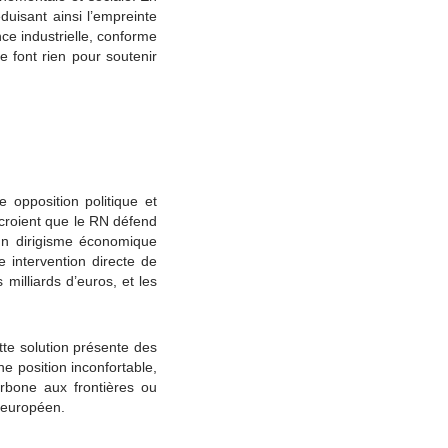
éduisant ainsi l’empreinte
nce industrielle, conforme
 font rien pour soutenir
 opposition politique et
 croient que le RN défend
 un dirigisme économique
 intervention directe de
milliards d’euros, et les
te solution présente des
une position inconfortable,
rbone aux frontières ou
é européen.