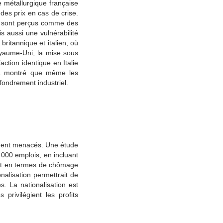
re métallurgique française
des prix en cas de crise.
e, sont perçus comme des
is aussi une vulnérabilité
ritannique et italien, où
Royaume-Uni, la mise sous
action identique en Italie
a montré que même les
fondrement industriel.
ement menacés. Une étude
 000 emplois, en incluant
 tant en termes de chômage
nalisation permettrait de
s. La nationalisation est
rivilégient les profits