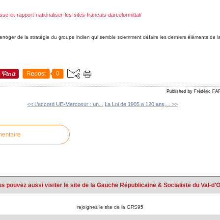
sse-et-rapport-nationaliser-les-sites-francais-darcelormittal/
erroger de la stratégie du groupe indien qui semble sciemment défaire les derniers éléments de
Repost
0
Published by Frédéric F
<< L’accord UE-Mercosur : un...
La Loi de 1905 a 120 ans,... >>
mentaire
s pouvez aussi visiter le site de la Gauche Républicaine & Socialiste du Val-d'
rejoignez le site de la GRS95