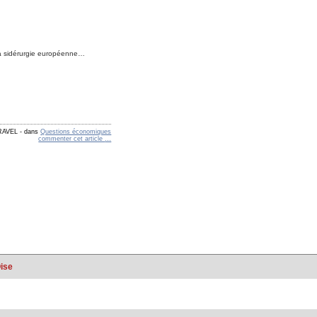
 la sidérurgie européenne…
ARAVEL
-
dans
Questions économiques
commenter cet article
…
Oise