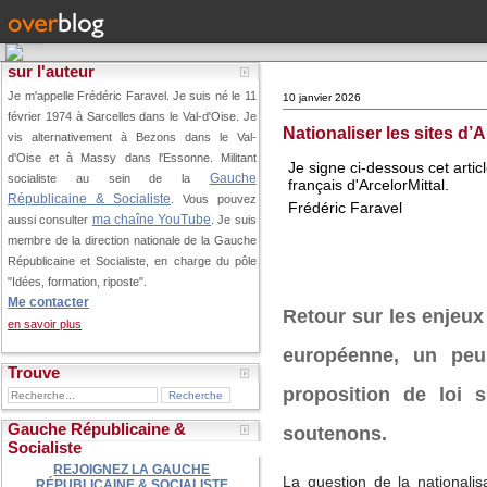
sur l'auteur
Je m'appelle Frédéric Faravel. Je suis né le 11
10 janvier 2026
février 1974 à Sarcelles dans le Val-d'Oise.
Je
Nationaliser les sites d’
vis alternativement à Bezons dans le Val-
d'Oise et à Massy dans l'Essonne. Militant
Je signe ci-dessous cet artic
Gauche
socialiste au sein de la
français d'ArcelorMittal.
Républicaine & Socialiste
. Vous pouvez
Frédéric Faravel
ma chaîne YouTube
aussi consulter
. Je suis
membre de la direction nationale de la Gauche
Républicaine et Socialiste, en charge du pôle
"Idées, formation, riposte".
Me contacter
Retour sur les enjeux 
en savoir plus
européenne, un peu
Trouve
proposition de loi s
Gauche Républicaine &
soutenons.
Socialiste
REJOIGNEZ LA GAUCHE
La question de la nationalis
RÉPUBLICAINE & SOCIALISTE