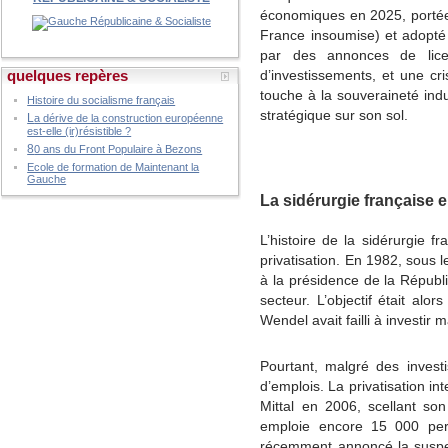
économiques en 2025, portée 
France insoumise) et adopté
par des annonces de lice
quelques repères
d’investissements, et une cri
touche à la souveraineté indu
Histoire du socialisme français
stratégique sur son sol.
L
a dérive de la construction européenne
est-elle (ir)résistible ?
8
0 ans du Front Populaire à Bezons
Ecole de formation de Maintenant la
Gauche
La sidérurgie française e
L’histoire de la sidérurgie f
privatisation. En 1982, sous 
à la présidence de la Républi
secteur. L’objectif était alo
Wendel avait failli à investir 
Pourtant, malgré des investi
d’emplois. La privatisation in
Mittal en 2006, scellant son 
emploie encore 15 000 pers
récemment annoncé la suspen