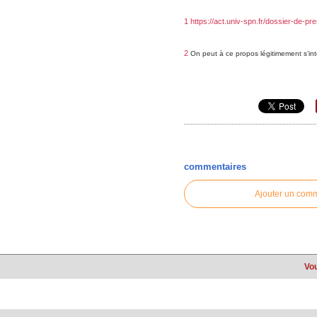
1
https://act.univ-spn.fr/dossier-de-pre
2
On peut à ce propos légitimement s’int
commentaires
Ajouter un com
Vou