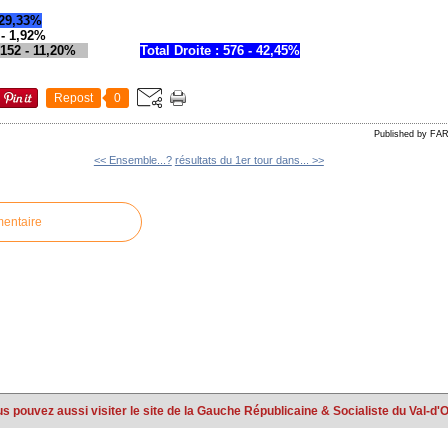
 29,33%
 - 1,92%
- 152 - 11,20%
Total Droite : 576 - 42,45%
Repost
0
Published by FA
<< Ensemble...?
résultats du 1er tour dans... >>
mentaire
s pouvez aussi visiter le site de la Gauche Républicaine & Socialiste du Val-d'