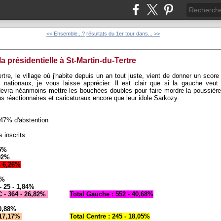
<< Ensemble...?
résultats du 1er tour dans... >>
la présidentielle à St-Martin-du-Tertre
ertre, le village où j'habite depuis un an tout juste, vient de donner un scor
s nationaux, je vous laisse apprécier. Il est clair que si la gauche veut
devra néanmoins mettre les bouchées doubles pour faire mordre la poussière
us réactionnaires et caricaturaux encore que leur idole Sarkozy.
,47% d'abstention
 inscrits
15%
,92%
- 6,26%
8%
- 25 - 1,84%
 - 364 - 26,82%
Total Gauche : 552 - 40,68%
 0,88%
- 17,17%
Total Centre : 245 - 18,05%