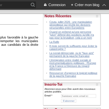
Connexion
+
Créer mon blog
Notes Récentes
Ceuta, juillet 2026 : une manipulation
géopolitique qui révèle les divisions
structurelles entre Européens
Quand on prétend qu'une personne
"juive" défend des positions qu'elle n'a
e plus favorable à la gauche
pas pour la brutaliser, cela a un nom
 remporter les municipales
La Rafle
 aux candidats de la droite
8 mois seront-ils suffisants pour éviter la
catastrophe ?
La social-démocratie, ou le "faux-ami"
permanent de la gauche française
L’immigration entre réalité sociale et
instrumentalisations politiques : l’Europe
et la France à l’épreuve du regard
déformant
Ressourcer d'urgence le logiciel politique
de la gauche française
Inscris-Toi
Abonnez-vous pour être averti des nouveaux
articles publiés.
Email