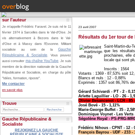
sur l'auteur
Je m'appelle Frédéric Faravel. Je suis né le 11
23 avril 2007
février 1974 à Sarcelles dans le Val-d'Oise.
Je
Résultats du 1er tour de 
vis alternativement à Bezons dans le Val-
d'Oise et à Massy dans l'Essonne. Militant
Saint-Martin-du-T
Gauche
socialiste au sein de la
que les résultat
prochaines, elle 
Républicaine & Socialiste
. Vous pouvez
locale qui sont pl
ma chaîne YouTube
aussi consulter
. Je suis
membre de la direction nationale de la Gauche
Inscrits : 1564
Républicaine et Socialiste, en charge du pôle
Votants : 1369 - 87,53% soit 12
Blancs et nuls : 12 - 0,88%
"Idées, formation, riposte".
Exprimés : 1357 soit 86,76% des
Me contacter
en savoir plus
Gérard Schivardi - PT - 2 - 0,
Arlette Laguillier - LO - 26 - 1
Olivier Besancenot - LCR - 85 
Trouve
José Bové - 15 - 1,11%
Marie-George Buffet - 35 - 2,5
Dominique Voynet - Les Verts 
Ségolène Royal - PS-PRG-MRC
Gauche Républicaine &
Socialiste
Frédéric Nihous - CPNT - 12 -
REJOIGNEZ LA GAUCHE
François Bayrou - UDF - 233 
RÉPUBLICAINE & SOCIALISTE