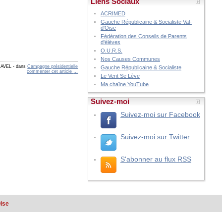
Liens Sociaux
ACRIMED
Gauche Républicaine & Socialiste Val-
d'Oise
Fédération des Conseils de Parents
d'élèves
O.U.R.S.
Nos Causes Communes
RAVEL
-
dans
Campagne présidentielle
Gauche Républicaine & Socialiste
commenter cet article
…
Le Vent Se Lève
Ma chaîne YouTube
Suivez-moi
Suivez-moi sur Facebook
Suivez-moi sur Twitter
S'abonner au flux RSS
Oise