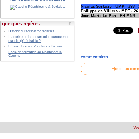
Nicolas Sarkozy - UMP - 398 -
Philippe de Villiers - MPF - 26
Jean-Marie Le Pen - FN-MNR 
quelques repères
Histoire du socialisme français
L
a dérive de la construction européenne
est-elle (ir)résistible ?
8
0 ans du Front Populaire à Bezons
Ecole de formation de Maintenant la
Gauche
commentaires
Ajouter un com
Vou