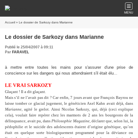
MENU
Accueil
» Le dossier de Sarkozy dans Marianne
Le dossier de Sarkozy dans Marianne
Publié le 25/04/2007 à 09:11
Par
FARAVEL
à mettre entre toutes les mains pour s'assurer d'une prise de
conscience sur les dangers qui nous attendraient s'il était élu...
LE VRAI SARKOZY
Glaçant ! Il a dit glaçant.
Mais s’il ne l’avait pas dit ? Car enfin, 7 jours avant que François Bayrou ne
laisse tomber ce glacial jugement, le généticien Axel Kahn avait déjà, dans
Marianne
, agité le grelot. Ainsi Nicolas Sarkozy, qui, déjà (ceci explique
cela), voulait faire repérer chez les marmots de 2 ans les bourgeons de la
délinquance, avait pu, dans
Philosophie Magazine
, déclarer que, selon lui, la
pédophilie et le suicide des adolescents étaient d’origine génétique, qu’on
était en quelque sorte biologiquement programmé pour la déviance ou