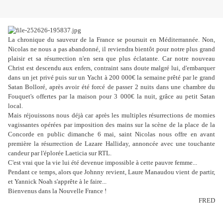
La chronique du sauveur de la France se poursuit en Méditerrannée. Non,
Nicolas ne nous a pas abandonné, il reviendra bientôt pour notre plus grand
plaisir et sa résurrection n'en sera que plus éclatante. Car notre nouveau
Christ est descendu aux enfers, contraint sans doute malgré lui, d'embarquer
dans un jet privé puis sur un Yacht à 200 000€ la semaine prêté par le grand
Satan Bolloré, après avoir été forcé de passer 2 nuits dans une chambre du
Fouquet's offertes par la maison pour 3 000€ la nuit, grâce au petit Satan
local.
Mais réjouissons nous déjà car après les multiples résurrections de momies
vagissantes opérées par imposition des mains sur la scène de la place de la
Concorde en public dimanche 6 mai, saint Nicolas nous offre en avant
première la résurrection de Lazare Halliday, annoncée avec une touchante
candeur par l'éplorée Laeticia sur RTL.
C'est vrai que la vie lui été devenue impossible à cette pauvre femme...
Pendant ce temps, alors que Johnny revient, Laure Manaudou vient de partir,
et Yannick Noah s'apprête à le faire...
Bienvenus dans la Nouvelle France !
FRED