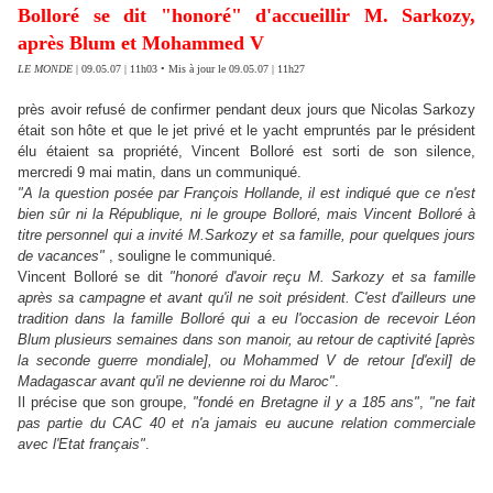
Bolloré se dit "honoré" d'accueillir M. Sarkozy,
après Blum et Mohammed V
LE MONDE
| 09.05.07 | 11h03 • Mis à jour le 09.05.07 | 11h27
près avoir refusé de confirmer pendant deux jours que Nicolas Sarkozy
était son hôte et que le jet privé et le yacht empruntés par le président
élu étaient sa propriété, Vincent Bolloré est sorti de son silence,
mercredi 9 mai matin, dans un communiqué.
"A la question posée par François Hollande, il est indiqué que ce n'est
bien sûr ni la République, ni le groupe Bolloré, mais Vincent Bolloré à
titre personnel qui a invité M.Sarkozy et sa famille, pour quelques jours
de vacances"
, souligne le communiqué.
Vincent Bolloré se dit
"honoré d'avoir reçu M. Sarkozy et sa famille
après sa campagne et avant qu'il ne soit président. C'est d'ailleurs une
tradition dans la famille Bolloré qui a eu l'occasion de recevoir Léon
Blum plusieurs semaines dans son manoir, au retour de captivité [après
la seconde guerre mondiale], ou Mohammed V de retour [d'exil] de
Madagascar avant qu'il ne devienne roi du Maroc"
.
Il précise que son groupe,
"fondé en Bretagne il y a 185 ans"
,
"ne fait
pas partie du CAC 40 et n'a jamais eu aucune relation commerciale
avec l'Etat français"
.