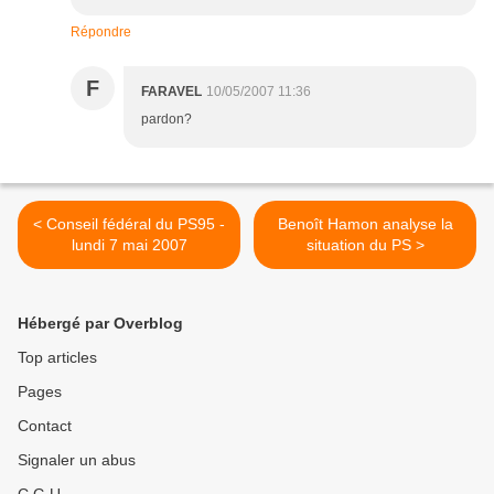
Répondre
F
FARAVEL
10/05/2007 11:36
pardon?
< Conseil fédéral du PS95 -
Benoît Hamon analyse la
lundi 7 mai 2007
situation du PS >
Hébergé par Overblog
Top articles
Pages
Contact
Signaler un abus