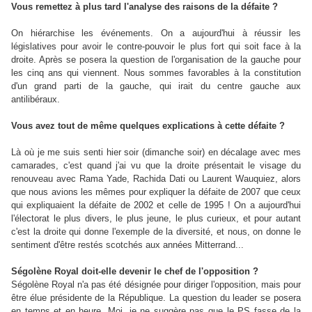
Vous remettez à plus tard l'analyse des raisons de la défaite ?
On hiérarchise les événements. On a aujourd'hui à réussir les
législatives pour avoir le contre-pouvoir le plus fort qui soit face à la
droite. Après se posera la question de l'organisation de la gauche pour
les cinq ans qui viennent. Nous sommes favorables à la constitution
d'un grand parti de la gauche, qui irait du centre gauche aux
antilibéraux.
Vous avez tout de même quelques explications à cette défaite ?
Là où je me suis senti hier soir (dimanche soir) en décalage avec mes
camarades, c'est quand j'ai vu que la droite présentait le visage du
renouveau avec Rama Yade, Rachida Dati ou Laurent Wauquiez, alors
que nous avions les mêmes pour expliquer la défaite de 2007 que ceux
qui expliquaient la défaite de 2002 et celle de 1995 ! On a aujourd'hui
l'électorat le plus divers, le plus jeune, le plus curieux, et pour autant
c'est la droite qui donne l'exemple de la diversité, et nous, on donne le
sentiment d'être restés scotchés aux années Mitterrand...
Ségolène Royal doit-elle devenir le chef de l'opposition ?
Ségolène Royal n'a pas été désignée pour diriger l'opposition, mais pour
être élue présidente de la République. La question du leader se posera
en temps et en heure. Moi, je ne suggère pas que le PS fasse de la