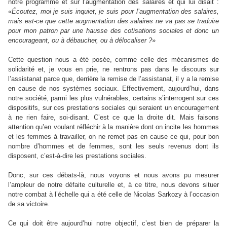
notre programme et sur l’augmentation des salaires et qui lui disait :
«
Écoutez, moi je suis inquiet, je suis pour l’augmentation des salaires,
mais est-ce que cette augmentation des salaires ne va pas se traduire
pour mon patron par une hausse des cotisations sociales et donc un
encourageant, ou à débaucher, ou à délocaliser ?
»
Cette question nous a été posée, comme celle des mécanismes de
solidarité et, je vous en prie, ne rentrons pas dans le discours sur
l’assistanat parce que, derrière la remise de l’assistanat, il y a la remise
en cause de nos systèmes sociaux. Effectivement, aujourd’hui, dans
notre société, parmi les plus vulnérables, certains s’interrogent sur ces
dispositifs, sur ces prestations sociales qui seraient un encouragement
à ne rien faire, soi-disant. C’est ce que la droite dit. Mais faisons
attention qu’en voulant réfléchir à la manière dont on incite les hommes
et les femmes à travailler, on ne remet pas en cause ce qui, pour bon
nombre d’hommes et de femmes, sont les seuls revenus dont ils
disposent, c’est-à-dire les prestations sociales.
Donc, sur ces débats-là, nous voyons et nous avons pu mesurer
l’ampleur de notre défaite culturelle et, à ce titre, nous devons situer
notre combat à l’échelle qui a été celle de Nicolas Sarkozy à l’occasion
de sa victoire.
Ce qui doit être aujourd’hui notre objectif, c’est bien de préparer la