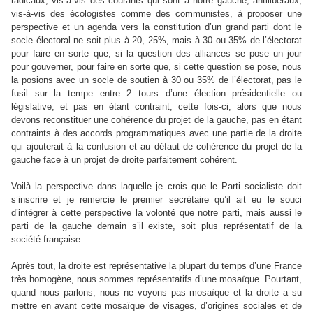
radicaux, vis-à-vis des courants qui sont à notre gauche, antilibéraux,
vis-à-vis des écologistes comme des communistes, à proposer une
perspective et un agenda vers la constitution d’un grand parti dont le
socle électoral ne soit plus à 20, 25%, mais à 30 ou 35% de l’électorat
pour faire en sorte que, si la question des alliances se pose un jour
pour gouverner, pour faire en sorte que, si cette question se pose, nous
la posions avec un socle de soutien à 30 ou 35% de l’électorat, pas le
fusil sur la tempe entre 2 tours d’une élection présidentielle ou
législative, et pas en étant contraint, cette fois-ci, alors que nous
devons reconstituer une cohérence du projet de la gauche, pas en étant
contraints à des accords programmatiques avec une partie de la droite
qui ajouterait à la confusion et au défaut de cohérence du projet de la
gauche face à un projet de droite parfaitement cohérent.
Voilà la perspective dans laquelle je crois que le Parti socialiste doit
s’inscrire et je remercie le premier secrétaire qu’il ait eu le souci
d’intégrer à cette perspective la volonté que notre parti, mais aussi le
parti de la gauche demain s’il existe, soit plus représentatif de la
société française.
Après tout, la droite est représentative la plupart du temps d’une France
très homogène, nous sommes représentatifs d’une mosaïque. Pourtant,
quand nous parlons, nous ne voyons pas mosaïque et la droite a su
mettre en avant cette mosaïque de visages, d’origines sociales et de