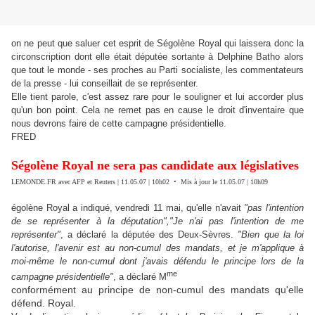
on ne peut que saluer cet esprit de Ségolène Royal qui laissera donc la
circonscription dont elle était députée sortante à Delphine Batho alors
que tout le monde - ses proches au Parti socialiste, les commentateurs
de la presse - lui conseillait de se représenter.
Elle tient parole, c'est assez rare pour le souligner et lui accorder plus
qu'un bon point. Cela ne remet pas en cause le droit d'inventaire que
nous devrons faire de cette campagne présidentielle.
FRED
Ségolène Royal ne sera pas candidate aux législatives
LEMONDE.FR avec AFP et Reuters | 11.05.07 | 10h02 • Mis à jour le 11.05.07 | 10h09
égolène Royal a indiqué, vendredi 11 mai, qu'elle n'avait
"pas l'intention
de se représenter à la députation",
"Je n'ai pas l'intention de me
représenter"
, a déclaré la députée des Deux-Sèvres.
"Bien que la loi
l'autorise, l'avenir est au non-cumul des mandats, et je m'applique à
moi-même le non-cumul dont j'avais défendu le principe lors de la
me
campagne présidentielle"
, a déclaré M
conformément au principe de non-cumul des mandats qu'elle
défend. Royal.