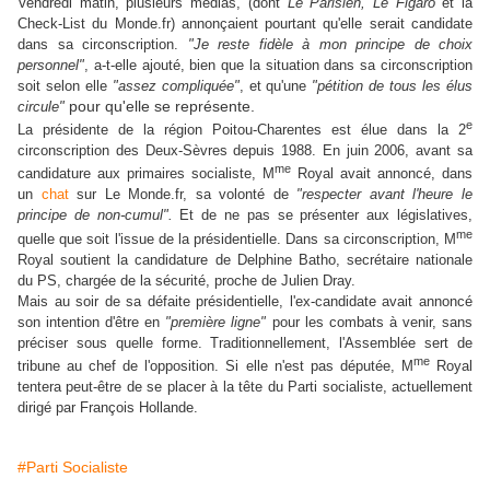
Vendredi matin, plusieurs médias, (dont
Le Parisien, Le Figaro
et la
Check-List du Monde.fr) annonçaient pourtant qu'elle serait candidate
dans sa circonscription.
"Je reste fidèle à mon principe de choix
personnel"
, a-t-elle ajouté, bien que la situation dans sa circonscription
soit selon elle
"assez compliquée"
, et qu'une
"pétition de tous les élus
pour qu'elle se représente.
circule"
e
La présidente de la région Poitou-Charentes est élue dans la 2
circonscription des Deux-Sèvres depuis 1988. En juin 2006, avant sa
me
candidature aux primaires socialiste, M
Royal avait annoncé, dans
un
chat
sur Le Monde.fr, sa volonté de
"respecter avant l'heure le
principe de non-cumul".
Et de ne pas se présenter aux législatives,
me
quelle que soit l'issue de la présidentielle. Dans sa circonscription, M
Royal soutient la candidature de Delphine Batho, secrétaire nationale
du PS, chargée de la sécurité, proche de Julien Dray.
Mais au soir de sa défaite présidentielle, l'ex-candidate avait annoncé
son intention d'être en
"première ligne"
pour les combats à venir, sans
préciser sous quelle forme. Traditionnellement, l'Assemblée sert de
me
tribune au chef de l'opposition. Si elle n'est pas députée, M
Royal
tentera peut-être de se placer à la tête du Parti socialiste, actuellement
dirigé par François Hollande.
#Parti Socialiste