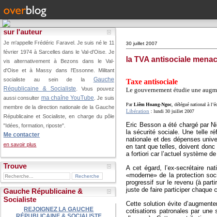
sur l'auteur
Je m'appelle Frédéric Faravel. Je suis né le 11
30 juillet 2007
février 1974 à Sarcelles dans le Val-d'Oise.
Je
la TVA antisociale menac
vis alternativement à Bezons dans le Val-
d'Oise et à Massy dans l'Essonne. Militant
Gauche
socialiste au sein de la
Taxe antisociale
Républicaine & Socialiste
. Vous pouvez
Le gouvernement étudie une augmen
ma chaîne YouTube
aussi consulter
. Je suis
Par
Liêm Hoang-Ngoc
, délégué national à l’
membre de la direction nationale de la Gauche
Libération
: lundi 30 juillet 2007
Républicaine et Socialiste, en charge du pôle
Eric Besson a été chargé par Ni
"Idées, formation, riposte".
la sécurité sociale. Une telle r
Me contacter
nationale et des dépenses univer
en savoir plus
en tant que telles, doivent donc 
a fortiori car l’actuel système 
Trouve
A cet égard, l’ex-secrétaire n
«moderne» de la protection soci
progressif sur le revenu (à part
juste de faire participer chaque c
Gauche Républicaine &
Socialiste
Cette solution évite d’augmente
REJOIGNEZ LA GAUCHE
cotisations patronales par une 
RÉPUBLICAINE & SOCIALISTE