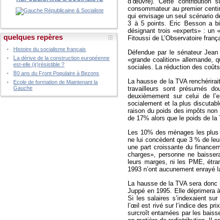
d’œuvre). Cette contribution s
consommateur au premier centim
qui envisage un seul scénario d
3 à 5 points. Eric Besson a bie
désignant trois «experts» : un
quelques repères
Fitoussi de L’Observatoire fran
Histoire du socialisme français
Défendue par le sénateur Jean A
L
a dérive de la construction européenne
«grande coalition» allemande, q
est-elle (ir)résistible ?
sociales. La réduction des coûts
8
0 ans du Front Populaire à Bezons
La hausse de la TVA renchérirait 
Ecole de formation de Maintenant la
travailleurs sont présumés do
Gauche
deuxièmement sur celui de l’em
socialement et la plus discutab
raison du poids des impôts non p
de 17% alors que le poids de la
Les 10% des ménages les plus 
ne lui concèdent que 3 % de leu
une part croissante du financem
charges», personne ne baissera
leurs marges, ni les PME, étra
1993 n’ont aucunement enrayé la
La hausse de la TVA sera donc r
Juppé en 1995. Elle déprimera à
Si les salaires s’indexaient sur
l’œil est rivé sur l’indice des p
surcroît entamées par les baisse