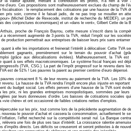
ur la valeur ajoutée, mettant à contribution les profits, n’a rien à voi
e d’euro. Ces propositions sont malheureusement exclues du champ de l’é
e fiscalisation : le remplacement des cotisations par une hausse de la TVA do
n pris soin, comme il le faisait jadis, de ne pas trop se mouiller en atte
 «pour» (Michel Didier de Rexecode, institut de recherche du MEDEF), un p
çais des conjonctures économiques) et un «dans le vent», Gilbert Cette de la
rthuis, proche de François Bayrou, cette mesure s’inscrit dans la compétit
ui a récemment augmenté de 3 points la TVA, réduit l’impôt sur les sociétés
 de production permettrait aux entreprises de baisser leurs prix sans entamer
quant à elle les importations et freinerait l’intérêt à délocaliser. Cette TVA s
ublement gagnants, premièrement sur le terrain du pouvoir d’achat (grâ
ploi (grâce aux délocalisations évitées). Malheureusement, la TVA est l
le quant à ses effets macroéconomiques. Le système fiscal français est déjà f
rogressifs (TVA, CSG.). La part de l’impôt progressif sur le revenu dans les 
 TVA est de 51% ! Les pauvres la paient au premier centime d’euro dépensé.
pauvres consacrent 8 % de leur revenu au paiement de la TVA. Les 10% de
r revenu. La hausse de la TVA rendra l’impôt encore plus injuste en reporta
ent du budget social. Les effets pervers d’une hausse de la TVA sont évide
 les prix, ni les grandes entreprises monopolistiques, sommées par leurs
nglées par leurs donneuses d’ordre. Les baisses de cotisations sociales qu
 «vie chère» et ont occasionné de faibles créations nettes d’emplois.
épercutée sur les prix, tout comme lors de la précédente augmentation de de
 nouveau le pouvoir d’achat et cassera la consommation, actuellement le se
 l’inflation, l’effet recherché sur la compétitivité serait nul. La Banque cen
rix, relèvera une fois de plus ses taux d’intérêt. La croissance ralentie amenuis
s d’impôts directs. Les déficits se creuseront et seront prétextes à de nouvel