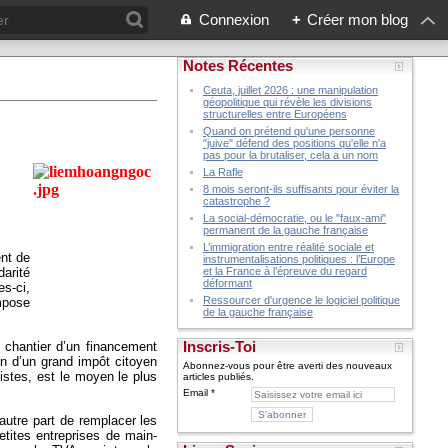
Connexion
+
Créer mon blog
Notes Récentes
Ceuta, juillet 2026 : une manipulation
géopolitique qui révèle les divisions
structurelles entre Européens
Quand on prétend qu'une personne
"juive" défend des positions qu'elle n'a
pas pour la brutaliser, cela a un nom
La Rafle
8 mois seront-ils suffisants pour éviter la
catastrophe ?
La social-démocratie, ou le "faux-ami"
permanent de la gauche française
L’immigration entre réalité sociale et
ent de
instrumentalisations politiques : l’Europe
darité
et la France à l’épreuve du regard
déformant
es-ci,
Ressourcer d'urgence le logiciel politique
impose
de la gauche française
Inscris-Toi
 chantier d’un financement
n d’un grand impôt citoyen
Abonnez-vous pour être averti des nouveaux
listes, est le moyen le plus
articles publiés.
Email
autre part de remplacer les
etites entreprises de main-