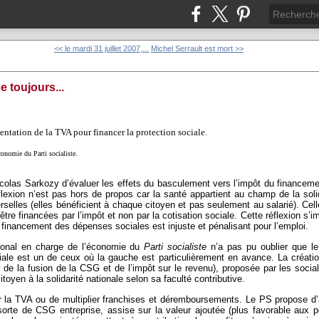
<< le mardi 31 juillet 2007,...
Michel Serrault est mort >>
e toujours...
tation de la TVA pour financer la protection sociale.
économie du Parti socialiste.
colas Sarkozy d’évaluer les effets du basculement vers l’impôt du financem
éflexion n’est pas hors de propos car la santé appartient au champ de la soli
selles (elles bénéficient à chaque citoyen et pas seulement au salarié). Cell
être financées par l’impôt et non par la cotisation sociale. Cette réflexion s’
de financement des dépenses sociales est injuste et pénalisant pour l’emploi.
ational en charge de l’économie du
Parti socialiste
n’a pas pu oublier que le
ale est un de ceux où la gauche est particulièrement en avance. La créatio
ir de la fusion de la CSG et de l’impôt sur le revenu), proposée par les socia
itoyen à la solidarité nationale selon sa faculté contributive.
r la TVA ou de multiplier franchises et déremboursements. Le PS propose d’
sorte de CSG entreprise, assise sur la valeur ajoutée (plus favorable aux p