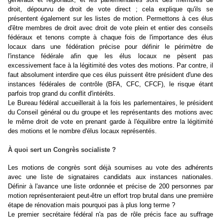
droit, dépourvu de droit de vote direct ; cela explique qu'ils se
présentent également sur les listes de motion. Permettons à ces élus
d'être membres de droit avec droit de vote plein et entier des conseils
fédéraux et tenons compte à chaque fois de l'importance des élus
locaux dans une fédération précise pour définir le périmètre de
l'instance fédérale afin que les élus locaux ne pèsent pas
excessivement face à la légitimité des votes des motions. Par contre, il
faut absolument interdire que ces élus puissent être président d'une des
instances fédérales de contrôle (BFA, CFC, CFCF), le risque étant
parfois trop grand du conflit d'intérêts.
Le Bureau fédéral accueillerait à la fois les parlementaires, le président
du Conseil général ou du groupe et les représentants des motions avec
le même droit de vote en prenant garde à l'équilibre entre la légitimité
des motions et le nombre d'élus locaux représentés.
À quoi sert un Congrès socialiste ?
Les motions de congrès sont déjà soumises au vote des adhérents
avec une liste de signataires candidats aux instances nationales.
Définir à l'avance une liste ordonnée et précise de 200 personnes par
motion représenteraient peut-être un effort trop brutal dans une première
étape de rénovation mais pourquoi pas à plus long terme ?
Le premier secrétaire fédéral n'a pas de rôle précis face au suffrage