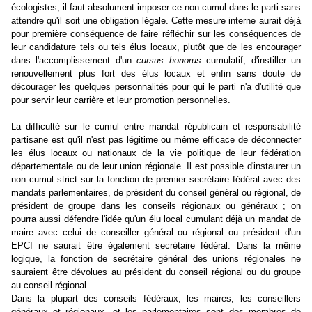
écologistes, il faut absolument imposer ce non cumul dans le parti sans
attendre qu'il soit une obligation légale. Cette mesure interne aurait déjà
pour première conséquence de faire réfléchir sur les conséquences de
leur candidature tels ou tels élus locaux, plutôt que de les encourager
dans l'accomplissement d'un
cursus honorus
cumulatif, d'instiller un
renouvellement plus fort des élus locaux et enfin sans doute de
décourager les quelques personnalités pour qui le parti n'a d'utilité que
pour servir leur carrière et leur promotion personnelles.
La difficulté sur le cumul entre mandat républicain et responsabilité
partisane est qu'il n'est pas légitime ou même efficace de déconnecter
les élus locaux ou nationaux de la vie politique de leur fédération
départementale ou de leur union régionale. Il est possible d'instaurer un
non cumul strict sur la fonction de premier secrétaire fédéral avec des
mandats parlementaires, de président du conseil général ou régional, de
président de groupe dans les conseils régionaux ou généraux ; on
pourra aussi défendre l'idée qu'un élu local cumulant déjà un mandat de
maire avec celui de conseiller général ou régional ou président d'un
EPCI ne saurait être également secrétaire fédéral. Dans la même
logique, la fonction de secrétaire général des unions régionales ne
sauraient être dévolues au président du conseil régional ou du groupe
au conseil régional.
Dans la plupart des conseils fédéraux, les maires, les conseillers
généraux et régionaux, et les parlementaires sont des membres de