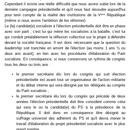
Cependant il existe une réelle difficulté que nous avons subie lors de la
dernière campagne présidentielle et qu'il nous faut résoudre aujourd'hui
ème
pour tenir compte de la réalité des institutions de la V
République
(même si nous avons l'ambition de les réformer).
Le (la) candidat(e) socialiste à l'élection présidentielle doit être en phase
avec son parti ; c'est lui qui mène les socialistes à la bataille, c'est lui
qui conduit préalablement la réflexion collective sur le projet à défendre
devant la société française. Il est donc nécessaire que la question du
leadership
soit tranchée en amont de l'élection (au moins 1 ans ½ ou
deux ans avant), en lien avec les procédures d'élaboration du Parti
socialiste. En conséquence, si nous conservons un rythme de congrès
tous les deux ou trois ans :
le premier secrétaire élu lors du congrès qui suit élection
présidentielle est avant tout un organisateur de l'action militante
et du débat interne qui sera désigné par les délégués au congrès
du Parti socialiste ;
le premier secrétaire élu lors du congrès qui précède de deux
années l'élection présidentielle doit être considéré comme celui
qui sera le ou la candidat(e) du PS à la présidence de la
République. Il doit donc en conséquence être désigné au
suffrage universel des adhérent du PS et qu'il devra mener le
travail d'élaboration du projet présidentiel socialiste avec le plus
grand nombre.