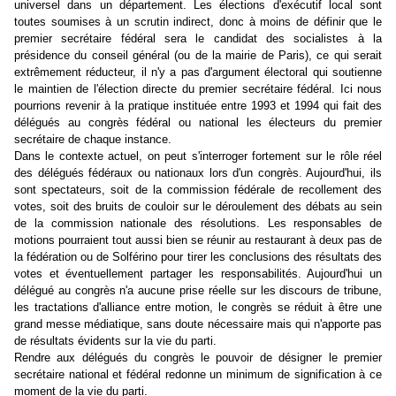
universel dans un département. Les élections d'exécutif local sont
toutes soumises à un scrutin indirect, donc à moins de définir que le
premier secrétaire fédéral sera le candidat des socialistes à la
présidence du conseil général (ou de la mairie de Paris), ce qui serait
extrêmement réducteur, il n'y a pas d'argument électoral qui soutienne
le maintien de l'élection directe du premier secrétaire fédéral. Ici nous
pourrions revenir à la pratique instituée entre 1993 et 1994 qui fait des
délégués au congrès fédéral ou national les électeurs du premier
secrétaire de chaque instance.
Dans le contexte actuel, on peut s'interroger fortement sur le rôle réel
des délégués fédéraux ou nationaux lors d'un congrès. Aujourd'hui, ils
sont spectateurs, soit de la commission fédérale de recollement des
votes, soit des bruits de couloir sur le déroulement des débats au sein
de la commission nationale des résolutions. Les responsables de
motions pourraient tout aussi bien se réunir au restaurant à deux pas de
la fédération ou de Solférino pour tirer les conclusions des résultats des
votes et éventuellement partager les responsabilités. Aujourd'hui un
délégué au congrès n'a aucune prise réelle sur les discours de tribune,
les tractations d'alliance entre motion, le congrès se réduit à être une
grand messe médiatique, sans doute nécessaire mais qui n'apporte pas
de résultats évidents sur la vie du parti.
Rendre aux délégués du congrès le pouvoir de désigner le premier
secrétaire national et fédéral redonne un minimum de signification à ce
moment de la vie du parti.