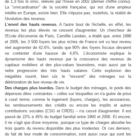
de 1,3 fois le smic, relevés par l'Insee en 2002 (dernier chiffre connu).
La
"smicardisation"
de la société française, qui est d'une ampleur
inédite en Europe, existe bien. Elle n'épuise pas, toutefois, la réalité de
l'évolution des revenus.
L'envol des hauts revenus.
A l'autre bout de l'échelle, en effet, les
revenus les plus élevés ne cessent d'augmenter. Un chercheur de
l'Ecole d'économie de Paris, Camillle Landais, a établi que, entre 1998
et 2005, les 3 500 foyers les plus riches de France ont vu leur revenu
réel augmenter de 42,6%, tandis que 90% des foyers fiscaux devaient
se contenter d'une hausse de 4,6%. L'économiste explique le
dynamisme des hauts revenus par la croissance des revenus de
capitaux mobiliers et des plus-values boursières, mais aussi par la
nette progression des très hauts salaires. Cette explosion des
inégalités nourrit, bien sûr, le
"ressenti"
des ménages sur la
détérioration de leur niveau de vie.
Des charges plus lourdes.
Dans le budget des ménages, le poids des
dépenses dites contraintes – celles sur lesquelles on n'a guère de prise
à court terme, comme le logement (loyers, charges), les assurances,
les remboursements des crédits ou encore les impôts et autres
contributions sociales (CSG et CRDS) – n'a cessé d'augmenter. Il est
passé de 22% à 45% du budget familial entre 1960 et 2006. Et encore,
il ne s'agit que d'une moyenne, puisque ce type de charges absorbe les
trois quarts du revenu disponible des plus modestes. Or ces derniers,
du fait de leur mode de consommation, sont aussi ceux qui sont les