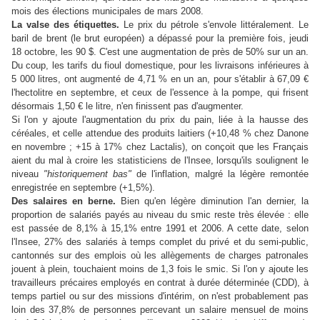
mois des élections municipales de mars 2008.
La valse des étiquettes.
Le prix du pétrole s'envole littéralement. Le
baril de brent (le brut européen) a dépassé pour la première fois, jeudi
18 octobre, les 90 $. C'est une augmentation de près de 50% sur un an.
Du coup, les tarifs du fioul domestique, pour les livraisons inférieures à
5 000 litres, ont augmenté de 4,71 % en un an, pour s'établir à 67,09 €
l'hectolitre en septembre, et ceux de l'essence à la pompe, qui frisent
désormais 1,50 € le litre, n'en finissent pas d'augmenter.
Si l'on y ajoute l'augmentation du prix du pain, liée à la hausse des
céréales, et celle attendue des produits laitiers (+10,48 % chez Danone
en novembre ; +15 à 17% chez Lactalis), on conçoit que les Français
aient du mal à croire les statisticiens de l'Insee, lorsqu'ils soulignent le
niveau
"historiquement bas"
de l'inflation, malgré la légère remontée
enregistrée en septembre (+1,5%).
Des salaires en berne.
Bien qu'en légère diminution l'an dernier, la
proportion de salariés payés au niveau du smic reste très élevée : elle
est passée de 8,1% à 15,1% entre 1991 et 2006. A cette date, selon
l'Insee, 27% des salariés à temps complet du privé et du semi-public,
cantonnés sur des emplois où les allègements de charges patronales
jouent à plein, touchaient moins de 1,3 fois le smic. Si l'on y ajoute les
travailleurs précaires employés en contrat à durée déterminée (CDD), à
temps partiel ou sur des missions d'intérim, on n'est probablement pas
loin des 37,8% de personnes percevant un salaire mensuel de moins