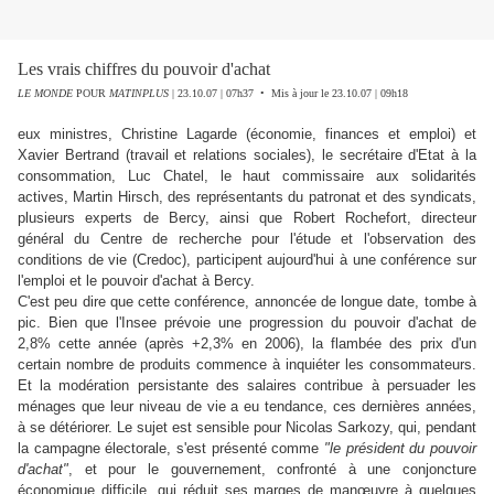
Les vrais chiffres du pouvoir d'achat
LE MONDE
POUR
MATINPLUS
| 23.10.07 | 07h37 • Mis à jour le 23.10.07 | 09h18
eux ministres, Christine Lagarde (économie, finances et emploi) et
Xavier Bertrand (travail et relations sociales), le secrétaire d'Etat à la
consommation, Luc Chatel, le haut commissaire aux solidarités
actives, Martin Hirsch, des représentants du patronat et des syndicats,
plusieurs experts de Bercy, ainsi que Robert Rochefort, directeur
général du Centre de recherche pour l'étude et l'observation des
conditions de vie (Credoc), participent aujourd'hui à une conférence sur
l'emploi et le pouvoir d'achat à Bercy.
C'est peu dire que cette conférence, annoncée de longue date, tombe à
pic. Bien que l'Insee prévoie une progression du pouvoir d'achat de
2,8% cette année (après +2,3% en 2006), la flambée des prix d'un
certain nombre de produits commence à inquiéter les consommateurs.
Et la modération persistante des salaires contribue à persuader les
ménages que leur niveau de vie a eu tendance, ces dernières années,
à se détériorer. Le sujet est sensible pour Nicolas Sarkozy, qui, pendant
la campagne électorale, s'est présenté comme
"le président du pouvoir
d'achat"
, et pour le gouvernement, confronté à une conjoncture
économique difficile, qui réduit ses marges de manœuvre à quelques