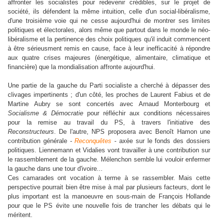
affronter les socialistes pour redevenir crédibles, sur le projet de
société, ils défendent la même intuition, celle d'un social-libéralisme,
d'une troisième voie qui ne cesse aujourd'hui de montrer ses limites
politiques et électorales, alors même que partout dans le monde le néo-
libéralisme et la pertinence des choix politiques qu'il induit commencent
à être sérieusment remis en cause, face à leur inefficacité à répondre
aux quatre crises majeures (énergétique, alimentaire, climatique et
financière) que la mondialisation affronte aujourd'hui.
Une partie de la gauche du Parti socialiste a cherché à dépasser des
clivages impertinents ; d'un côté, les proches de Laurent Fabius et de
Martine Aubry se sont concertés avec Arnaud Monterbourg et
Socialisme & Démocratie
pour réfléchir aux conditions nécessaires
pour la remise au travail du PS, à travers l'initiative des
Reconstructeurs
. De l'autre, NPS proposera avec Benoît Hamon une
contribution générale -
Reconquêtes
- axée sur le fonds des dossiers
politiques. Liennemann et Vidalies vont travailler à une contribution sur
le rassemblement de la gauche. Mélenchon semble lui vouloir enfermer
la gauche dans une tour d'ivoire...
Ces camarades ont vocation à terme à se rassembler. Mais cette
perspective pourrait bien être mise à mal par plusieurs facteurs, dont le
plus important est la manoeuvre en sous-main de François Hollande
pour que le PS évite une nouvelle fois de trancher les débats qui le
méritent.