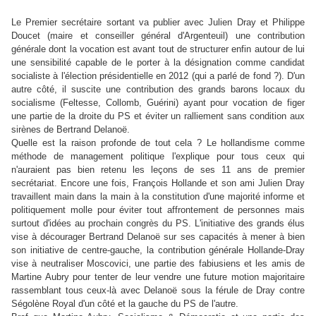
Le Premier secrétaire sortant va publier avec Julien Dray et Philippe
Doucet (maire et conseiller général d'Argenteuil) une contribution
générale dont la vocation est avant tout de structurer enfin autour de lui
une sensibilité capable de le porter à la désignation comme candidat
socialiste à l'élection présidentielle en 2012 (qui a parlé de fond ?). D'un
autre côté, il suscite une contribution des grands barons locaux du
socialisme (Feltesse, Collomb, Guérini) ayant pour vocation de figer
une partie de la droite du PS et éviter un ralliement sans condition aux
sirènes de Bertrand Delanoë.
Quelle est la raison profonde de tout cela ? Le hollandisme comme
méthode de management politique l'explique pour tous ceux qui
n'auraient pas bien retenu les leçons de ses 11 ans de premier
secrétariat. Encore une fois, François Hollande et son ami Julien Dray
travaillent main dans la main à la constitution d'une majorité informe et
politiquement molle pour éviter tout affrontement de personnes mais
surtout d'idées au prochain congrès du PS. L'initiative des grands élus
vise à décourager Bertrand Delanoë sur ses capacités à mener à bien
son initiative de centre-gauche, la contribution générale Hollande-Dray
vise à neutraliser Moscovici, une partie des fabiusiens et les amis de
Martine Aubry pour tenter de leur vendre une future motion majoritaire
rassemblant tous ceux-là avec Delanoë sous la férule de Dray contre
Ségolène Royal d'un côté et la gauche du PS de l'autre.