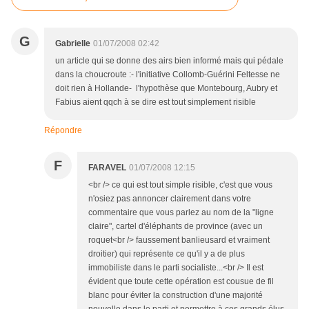
G
Gabrielle
01/07/2008 02:42
un article qui se donne des airs bien informé mais qui pédale
dans la choucroute :- l'initiative Collomb-Guérini Feltesse ne
doit rien à Hollande- l'hypothèse que Montebourg, Aubry et
Fabius aient qqch à se dire est tout simplement risible
Répondre
F
FARAVEL
01/07/2008 12:15
<br /> ce qui est tout simple risible, c'est que vous
n'osiez pas annoncer clairement dans votre
commentaire que vous parlez au nom de la "ligne
claire", cartel d'éléphants de province (avec un
roquet<br /> faussement banlieusard et vraiment
droitier) qui représente ce qu'il y a de plus
immobiliste dans le parti socialiste...<br /> Il est
évident que toute cette opération est cousue de fil
blanc pour éviter la construction d'une majorité