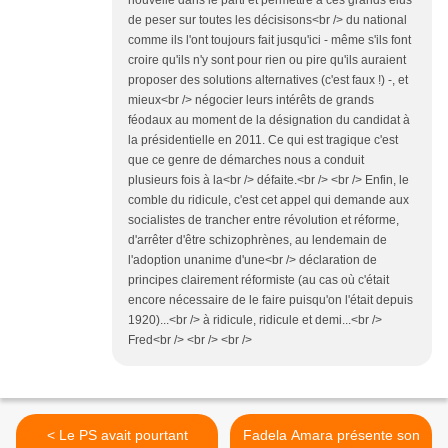
nouvelle dans le parti et permettre à ces grands élus
de peser sur toutes les décisisons<br /> du national
comme ils l'ont toujours fait jusqu'ici - même s'ils font
croire qu'ils n'y sont pour rien ou pire qu'ils auraient
proposer des solutions alternatives (c'est faux !) -, et
mieux<br /> négocier leurs intérêts de grands
féodaux au moment de la désignation du candidat à
la présidentielle en 2011. Ce qui est tragique c'est
que ce genre de démarches nous a conduit
plusieurs fois à la<br /> défaite.<br /> <br /> Enfin, le
comble du ridicule, c'est cet appel qui demande aux
socialistes de trancher entre révolution et réforme,
d'arrêter d'être schizophrènes, au lendemain de
l'adoption unanime d'une<br /> déclaration de
principes clairement réformiste (au cas où c'était
encore nécessaire de le faire puisqu'on l'était depuis
1920)...<br /> à ridicule, ridicule et demi...<br />
Fred<br /> <br /> <br />
< Le PS avait pourtant
Fadela Amara présente son