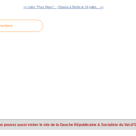
<< relire "Pour Marx"...
Obama à Berlin le 24 juillet... >>
mentaire
s pouvez aussi visiter le site de la Gauche Républicaine & Socialiste du Val-d'