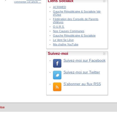
Liens Sociaux
commenter cet article
…
ACRIMED
Gauche Républicaine & Socialiste Val-
d'Oise
Fédération des Conseils de Parents
d'élèves
O.U.R.S.
Nos Causes Communes
Gauche Républicaine & Socialiste
Le Vent Se Lève
Ma chaîne YouTube
Suivez-moi
Suivez-moi sur Facebook
Suivez-moi sur Twitter
S'abonner au flux RSS
Oise