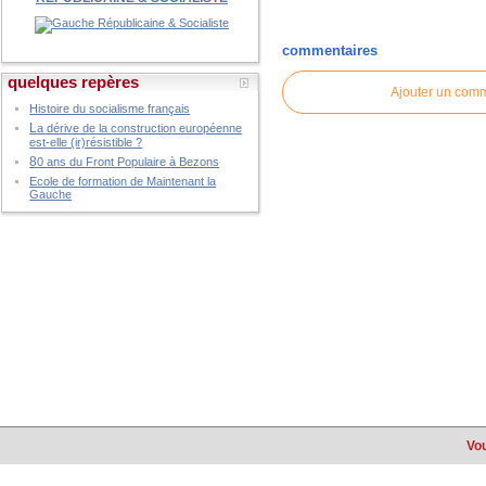
commentaires
quelques repères
Ajouter un com
Histoire du socialisme français
L
a dérive de la construction européenne
est-elle (ir)résistible ?
8
0 ans du Front Populaire à Bezons
Ecole de formation de Maintenant la
Gauche
Vou