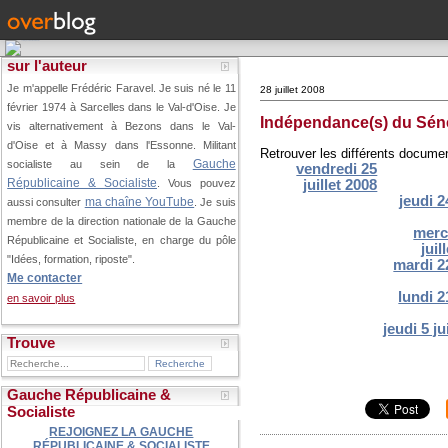
sur l'auteur
Je m'appelle Frédéric Faravel. Je suis né le 11
28 juillet 2008
février 1974 à Sarcelles dans le Val-d'Oise.
Je
Indépendance(s) du Sén
vis alternativement à Bezons dans le Val-
d'Oise et à Massy dans l'Essonne. Militant
Retrouver les différents documen
Gauche
socialiste au sein de la
vendredi 25
Républicaine & Socialiste
juillet 2008
. Vous pouvez
jeudi 24
ma chaîne YouTube
aussi consulter
. Je suis
membre de la direction nationale de la Gauche
merc
Républicaine et Socialiste, en charge du pôle
juil
"Idées, formation, riposte".
mardi 22
Me contacter
lundi 21
en savoir plus
jeudi 5 j
Trouve
Gauche Républicaine &
Socialiste
REJOIGNEZ LA GAUCHE
RÉPUBLICAINE & SOCIALISTE