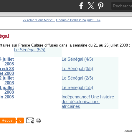
<< relire "Pour Marx"...
Obama à Berlin le 24 juillet... >>
égal
taires sur France Culture diffusés dans la semaine du 21 au 25 juillet 2008 :
Le Sénégal (5/5)
 juillet
Le Sénégal (4/5)
2008
redi 23
Le Sénégal (3/5)
let 2008
 juillet
Le Sénégal (2/5)
2008
 juillet
Le Sénégal (1/5)
2008
uin 2008
Indépendance! Une histoire
des décolonisations
africaines
Repost
0
Publi