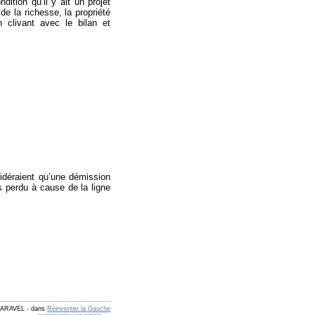
ition qu’il y ait un projet
de la richesse, la propriété
 clivant avec le bilan et
idéraient qu’une démission
ns perdu à cause de la ligne
 FARAVEL
-
dans
Réinventer la Gauche