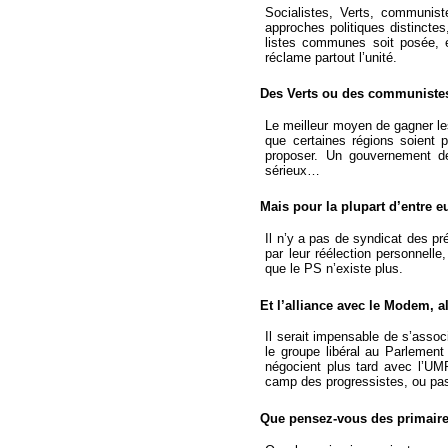
Socialistes, Verts, communist
approches politiques distincte
listes communes soit posée, 
réclame partout l’unité.
Des Verts ou des communistes
Le meilleur moyen de gagner les
que certaines régions soient
proposer. Un gouvernement de
sérieux…
Mais pour la plupart d’entre e
Il n’y a pas de syndicat des p
par leur réélection personnelle,
que le PS n’existe plus.
Et l’alliance avec le Modem, a
Il serait impensable de s’assoc
le groupe libéral au Parlement 
négocient plus tard avec l’UMP
camp des progressistes, ou pa
Que pensez-vous des primair