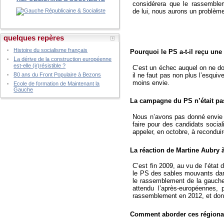
considérera que le rassemblem
de lui, nous aurons un problèm
quelques repères
Histoire du socialisme français
Pourquoi le PS a-t-il reçu une
L
a dérive de la construction européenne
est-elle (ir)résistible ?
C’est un échec auquel on ne doi
8
il ne faut pas non plus l’esqui
0 ans du Front Populaire à Bezons
moins envie.
Ecole de formation de Maintenant la
Gauche
La campagne du PS n’était pa
Nous n’avons pas donné envie a
faire pour des candidats sociali
appeler, en octobre, à reconduir
La réaction de Martine Aubry à 
C’est fin 2009, au vu de l’état
le PS des sables mouvants dans 
le rassemblement de la gauch
attendu l’après-européennes, 
rassemblement en 2012, et donc
Comment aborder ces régiona