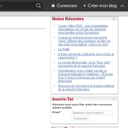
Connexion
+
Créer mon blog
Notes Récentes
Ceuta, juillet 2026 : une manipulation
géopolitique qui révèle les divisions
structurelles entre Européens
Quand on prétend qu'une personne
"juive" défend des positions qu'elle n'a
pas pour la brutaliser, cela a un nom
La Rafle
8 mois seront-ils suffisants pour éviter la
catastrophe ?
La social-démocratie, ou le "faux-ami"
permanent de la gauche française
L’immigration entre réalité sociale et
instrumentalisations politiques : l’Europe
et la France à l’épreuve du regard
déformant
Ressourcer d'urgence le logiciel politique
de la gauche française
Inscris-Toi
Abonnez-vous pour être averti des nouveaux
articles publiés.
Email