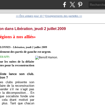
<< Être unitaire pour 10 ?
Enseignements des partielles >>
 dans Libération, jeudi 2 juillet 2009
égions à nos alliés»
LLONNES -
Libération
, jeudi 2 juillet 2009
ement des partis de gauche est urgent.
ER/AFP)
r les suites de la défaite
tes pour la reconstruction
liste lance son club.
tion ?
ces clubs présente son
laire de la reconstruction
nder s’il ne s’agit pas
de la décomposition… En
que socialiste fonde une
t cela étant motivé par
de plus. Tant que chacun