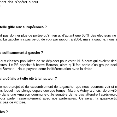
ent doit s’opérer autour
e.
 telle gifle aux européennes ?
t pas donner plus de portée qu’il n’en a, d’autant que 60 % des électeurs ne
ver. La gauche n’a pas perdu de voix par rapport à 2004, mais à gauche, nous 
s suffisamment à gauche ?
ux classes populaires de se déplacer pour voter. Ni à ceux qui avaient déc
stes. Le PS appelait à battre Barroso, alors qu’il fait partie d’un groupe soci
e Barroso ! Nous payons cette indifférenciation avec la droite.
la défaite a-t-elle été à la hauteur ?
 de notre projet et du rassemblement de la gauche, que nous pourrons voir si 
lequel il se plonge depuis quelque temps. Martine Aubry a choisi de privilégi
e dans une «maison commune». Je suggère de ne pas attendre l’après-rég
pour parler rassemblement avec nos partenaires. Ce serait la quasi-certi
 pas de victoire.
les ?