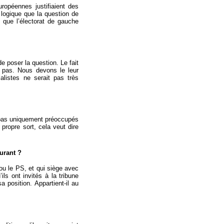
ropéennes justifiaient des
 logique que la question de
que l’électorat de gauche
 poser la question. Le fait
 pas. Nous devons le leur
listes ne serait pas très
t pas uniquement préoccupés
 propre sort, cela veut dire
ourant ?
 ou le PS, et qui siège avec
ils ont invités à la tribune
 position. Appartient-il au