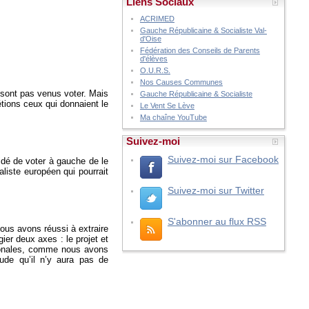
Liens Sociaux
ACRIMED
Gauche Républicaine & Socialiste Val-
d'Oise
Fédération des Conseils de Parents
d'élèves
O.U.R.S.
Nos Causes Communes
 sont pas venus voter. Mais
Gauche Républicaine & Socialiste
étions ceux qui donnaient le
Le Vent Se Lève
Ma chaîne YouTube
Suivez-moi
Suivez-moi sur Facebook
idé de voter à gauche de le
aliste européen qui pourrait
Suivez-moi sur Twitter
S'abonner au flux RSS
nous avons réussi à extraire
er deux axes : le projet et
ionales, comme nous avons
tude qu’il n’y aura pas de