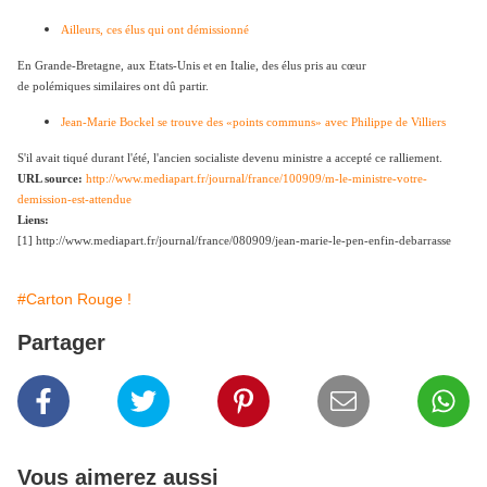
Ailleurs, ces élus qui ont démissionné
En Grande-Bretagne, aux Etats-Unis et en Italie, des élus pris au cœur
de polémiques similaires ont dû partir.
Jean-Marie Bockel se trouve des «points communs» avec Philippe de Villiers
S'il avait tiqué durant l'été, l'ancien socialiste devenu ministre a accepté ce ralliement.
URL source:
http://www.mediapart.fr/journal/france/100909/m-le-ministre-votre-
demission-est-attendue
Liens:
[1] http://www.mediapart.fr/journal/france/080909/jean-marie-le-pen-enfin-debarrasse
#Carton Rouge !
Partager
Vous aimerez aussi