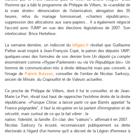
l'homme qui a bâti le programme de Philippe de Villiers, le
«candidat de
la vraie droite»
: dénonciation de l'islamisation, abrogation des 35
heures, refus du mariage homosexuel,
«charters républicains»
,
suppression des allocations aux sans-papiers... Il a également négocié
l'accord avec l'UMP en vue des élections législatives de 2007. Son
interlocuteur: Brice Hortefeux.
La semaine dernière, un indiscret du
lefigaro.fr
révélait que Guillaume
Peltier avait inspiré à Jean-François Copé, le patron des députés UMP,
quelques-unes des formules de son dernier livre
Un député ça compte
énormément
comme
«l'hyper-Parlement»
ou
«la Ve République bis»
. Un
homme de communication très à droite débauché mais pas converti, à
l'image de
Patrick Buisson
, conseiller de l'ombre de Nicolas Sarkozy,
ancien de
Minute
, du
Crapouillot
et de
Valeurs actuelles
.
Ce proche de Philippe de Villiers, dont il fut le conseiller, et de Jean-
Marie Le Pen, rêvait tout haut de rapprocher l'extrême droite de la droite
républicaine.
«Puisque Chirac a laissé partir ce que Barrès appelait
“la
France poignardée”
, il faut la récupérer en lui parlant d'immigration et de
sécurité, mais surtout de ce qui la fait vibrer : la
nation, l'identité, la famille. En clair, des
“valeurs”
»
, affirmait-il en 2007.
Nicolas Sarkozy l'a écouté, reconnaissant publiquement sa dette
électorale à l'égard d'un homme qu'il a décoré de la Légion d'honneur à