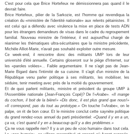
C'est pour cela que Brice Hortefeux ne démissionnera pas quand il le
devrait faire.
Brice Hortefeux, pilier de la Sarkozie, est l'homme qui revendiqua la
création du «ministère de l'identité nationale» aux relents pétainistes. Il
est celui qui a défendu avec virulence la mise en place de tests ADN
pour les étrangers demandeurs de visas dans le cadre du regroupement
familial. Nouveau ministre de l'intérieur, il est aujourd'hui chargé de
réanimer les thématiques ultra-sécuritaires que la ministre précédente,
Michèle Alliot-Marie, n'avait pas souhaité exploiter outre mesure.
Ce week-end, il rencontre donc des militants UMP lors de leur
université d'été annuelle. Certains gloseront sur le piège d'Internet, sur
les «paroles volées»... Faible argumentaire. Il ne s'agit pas de Jean-
Marie Bigard dans l'intimité de sa cuisine. Il s'agit d'un ministre de la
République venu parler politique à ses militants, les mobiliser, les
séduire, tenir meeting avec près de la moitié du gouvernement.
Et de quoi parlent militants, ministre et président du groupe UMP à
l'Assemblée nationale (Jean-François Copé)? De l'
«Arabe». «Il mange
du cochon, il boit de la bière!» «Dis donc,
il est plus grand que nous!»
«Il correspond, pas du tout au prototype.»
On touche l'«Arabe», on le
palpe, on rit de bon cœur. Et le ministre conclut cette saynète politique
du grand rendez-vous annuel du parti présidentiel:
«Quand il y en a un,
ça va, c'est quand il y en a beaucoup qu'il y a des problèmes.»
Ça ne vous rappelle rien? Il y a un peu de «zoo humain» dans tout cela.