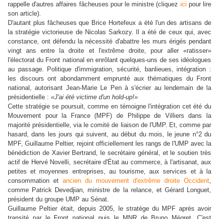
rappelle d'autres affaires fâcheuses pour le ministre (cliquez
ici
pour lire
son article).
D'autant plus fâcheuses que Brice Hortefeux a été l'un des artisans de
la stratégie victorieuse de Nicolas Sarkozy. Il a été de ceux qui, avec
constance, ont défendu la nécessité d'abattre les murs érigés pendant
vingt ans entre la droite et l'extrême droite, pour aller «ratisser»
l'électorat du Front national en enrôlant quelques-uns de ses idéologues
au passage. Politique d'immigration, sécurité, banlieues, intégration :
les discours ont abondamment emprunté aux thématiques du Front
national, autorisant Jean-Marie Le Pen à s'écrier au lendemain de la
présidentielle :
«J'ai été victime d'un hold-up!»
Cette stratégie se poursuit, comme en témoigne l'intégration cet été du
Mouvement pour la France (MPF) de Philippe de Villiers dans la
majorité présidentielle, via le comité de liaison de l'UMP. Et, comme par
hasard, dans les jours qui suivent, au début du mois, le jeune n°2 du
MPF, Guillaume Peltier, rejoint officiellement les rangs de l'UMP avec la
bénédiction de Xavier Bertrand, le secrétaire général, et le soutien très
actif de Hervé Novelli, secrétaire d'État au commerce, à l'artisanat, aux
petites et moyennes entreprises, au tourisme, aux services et à la
consommation et
ancien du mouvement d'extrême droite Occident
,
comme Patrick Devedjian, ministre de la relance, et Gérard Longuet,
président du groupe UMP au Sénat.
Guillaume Peltier était, depuis 2005, le stratège du MPF après avoir
transité par le Front national puis le MNR de Bruno Mégret. C'est