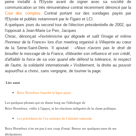
peine installé à l'Elysée avant de signer avec sa société de
communication un très rémunérateur contrat récemment dénoncé par la
Cour des comptes
. Contrat portant sur des sondages payés par
l'Elysée et publiés notamment par
le Figaro
et LCI.
A quelques jours du second tour de l'élection présidentielle de 2002, qui
l'opposait à Jean-Marie Le Pen, Jacques
Chirac, dénonçait
«l'extrémisme qui dégrade et salit l'image et même
l'honneur de la France»
lors d'un meeting organisé à Villepinte au cœur
de la Seine-Saint-Denis. Il ajoutait :
«Nous n'avons pas le droit de
brouiller le message de la France, d'ébranler son influence et son crédit,
d'affaiblir la force de sa voix quand elle défend la tolérance, le respect
de l'autre, la solidarité internationale.»
Visiblement, la droite au pouvoir
aujourd'hui a choisi, sans vergogne, de tourner la page.
Lire aussi
Brice Hortefeux franchit la ligne jaune
Les quelques phrases qui en disent long sur l'idéologie de
Brice Hortefeux, vidéo à l'appui, et les réactions indignées de la classe politique.
Les précédents de l’ex-ministre de l’identité nationale
Brice Hortefeux n'en est pas à son coup d'essai. Retour sur quelques-unes de ses
déclarations.