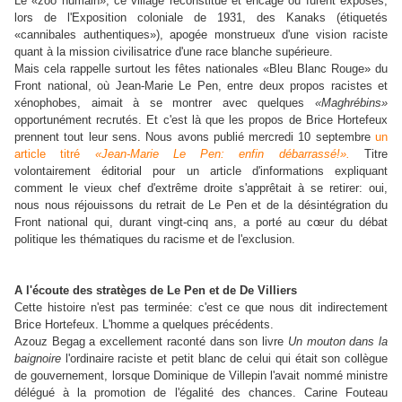
Le «zoo humain», ce village reconstitué et encagé où furent exposés,
lors de l'Exposition coloniale de 1931, des Kanaks (étiquetés
«cannibales authentiques»), apogée monstrueux d'une vision raciste
quant à la mission civilisatrice d'une race blanche supérieure.
Mais cela rappelle surtout les fêtes nationales «Bleu Blanc Rouge» du
Front national, où Jean-Marie Le Pen, entre deux propos racistes et
xénophobes, aimait à se montrer avec quelques
«Maghrébins»
opportunément recrutés. Et c'est là que les propos de Brice Hortefeux
prennent tout leur sens. Nous avons publié mercredi 10 septembre
un
article titré
«Jean-Marie Le Pen: enfin débarrassé!».
Titre
volontairement éditorial pour un article d'informations expliquant
comment le vieux chef d'extrême droite s'apprêtait à se retirer: oui,
nous nous réjouissons du retrait de Le Pen et de la désintégration du
Front national qui, durant vingt-cinq ans, a porté au cœur du débat
politique les thématiques du racisme et de l'exclusion.
A l'écoute des stratèges de Le Pen et de De Villiers
Cette histoire n'est pas terminée: c'est ce que nous dit indirectement
Brice Hortefeux. L'homme a quelques précédents.
Azouz Begag a excellement raconté dans son livre
Un mouton dans la
baignoire
l'ordinaire raciste et petit blanc de celui qui était son collègue
de gouvernement, lorsque Dominique de Villepin l'avait nommé ministre
délégué à la promotion de l'égalité des chances. Carine Fouteau