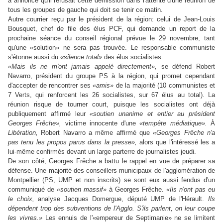
a annoncé qu'il refusait cette démission dans l'attente d'une réunion de
tous les groupes de gauche qui doit se tenir ce matin.
Autre courrier reçu par le président de la région: celui de Jean-Louis
Bousquet, chef de file des élus PCF, qui demande un report de la
prochaine séance du conseil régional prévue le 29 novembre, tant
qu'une «solution» ne sera pas trouvée. Le responsable communiste
s'étonne aussi du
«silence total»
des élus socialistes.
«Mais ils ne m'ont jamais appelé directement»,
se défend Robert
Navarro, président du groupe PS à la région, qui promet cependant
d'accepter de rencontrer ses
«amis»
de la majorité (10 communistes et
7 Verts, qui renforcent les 26 socialistes, sur 67 élus au total). La
réunion risque de tourner court, puisque les socialistes ont déjà
publiquement affirmé leur
«soutien unanime et entier au président
Georges Frêche»,
victime innocente d'une
«tempête médiatique».
À
Libération,
Robert Navarro a même affirmé que
«Georges Frêche n'a
pas tenu les propos parus dans la presse»,
alors que l'intéressé les a
lui-même confirmés devant un large parterre de journalistes jeudi.
De son côté, Georges Frêche a battu le rappel en vue de préparer sa
défense. Une majorité des conseillers municipaux de l'agglomération de
Montpellier (PS, UMP et non inscrits) se sont eux aussi fendus d'un
communiqué de
«soutien massif»
à Georges Frêche.
«Ils n'ont pas eu
le choix,
analyse Jacques Domergue, député UMP de l'Hérault.
Ils
dépendent trop des subventions de l'Agglo. S'ils parlent, on leur coupe
les vivres.»
Les ennuis de l'«empereur de Septimanie» ne se limitent