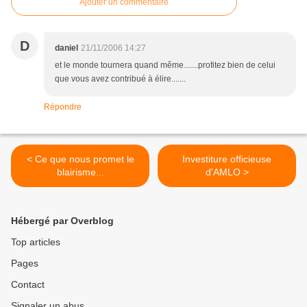
Ajouter un commentaire
D
daniel
21/11/2006 14:27
et le monde tournera quand même.......profitez bien de celui
que vous avez contribué à élire.......
Répondre
< Ce que nous promet le
Investiture officieuse
blairisme...
d'AMLO >
Hébergé par Overblog
Top articles
Pages
Contact
Signaler un abus