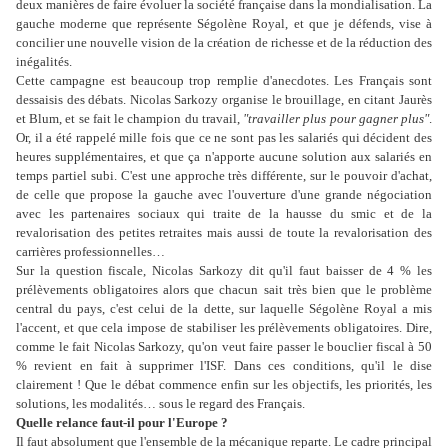
deux manières de faire évoluer la société française dans la mondialisation. La
gauche moderne que représente Ségolène Royal, et que je défends, vise à
concilier une nouvelle vision de la création de richesse et de la réduction des
inégalités.
Cette campagne est beaucoup trop remplie d'anecdotes. Les Français sont
dessaisis des débats. Nicolas Sarkozy organise le brouillage, en citant Jaurès
et Blum, et se fait le champion du travail,
"travailler plus pour gagner plus"
.
Or, il a été rappelé mille fois que ce ne sont pas les salariés qui décident des
heures supplémentaires, et que ça n'apporte aucune solution aux salariés en
temps partiel subi. C'est une approche très différente, sur le pouvoir d'achat,
de celle que propose la gauche avec l'ouverture d'une grande négociation
avec les partenaires sociaux qui traite de la hausse du smic et de la
revalorisation des petites retraites mais aussi de toute la revalorisation des
carrières professionnelles…
Sur la question fiscale, Nicolas Sarkozy dit qu'il faut baisser de 4 % les
prélèvements obligatoires alors que chacun sait très bien que le problème
central du pays, c'est celui de la dette, sur laquelle Ségolène Royal a mis
l'accent, et que cela impose de stabiliser les prélèvements obligatoires. Dire,
comme le fait Nicolas Sarkozy, qu'on veut faire passer le bouclier fiscal à 50
% revient en fait à supprimer l'ISF. Dans ces conditions, qu'il le dise
clairement ! Que le débat commence enfin sur les objectifs, les priorités, les
solutions, les modalités… sous le regard des Français.
Quelle relance faut-il pour l'Europe ?
Il faut absolument que l'ensemble de la mécanique reparte. Le cadre principal