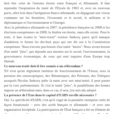
doit être celui de l'entente étroite entre Français et Allemands. Il faut
reprendre l'inspiration du traité de l'Elysée de 1963 et, avec un nouveau
pacte, aller loin dans l'intégration franco-allemande, en dégageant une vision
commune sur les frontières, l'économie et le social, le militaire et le
diplomatique et l'environnement et l'énergie.
Avec la présidence allemande en 2007, la présidence française en 2008 et les
élections européennes en 2009, la fenêtre est étroite, mais elle existe. Pour le
reste, il faut écarter le
"mini-traité"
version Sarkozy parce qu'il manque
d'ambition et heurte les dix-huit pays qui ont dit oui à la Constitution
européenne. Nous n'avons pas besoin d'un traité
"moins"
. Nous avons besoin
d'un traité
"plus"
, qui réponde aux attentes sur le social, l'environnement, la
gouvernance économique, de ceux qui sont inquiets d'une Europe trop
libérale.
Ce nouveau traité doit-il être soumis à un référendum ?
S'il n'est qu'un règlement intérieur de fonctionnement de l'Union, sous la
pression des eurosceptiques, des Britanniques, des Polonais, des Tchèques
auxquels Nicolas Sarkozy prête la main avec son mini-traité, il peut passer
par la voie parlementaire. Si c'est le traité
"plus"
, le parallélisme des formes
impose un référendum mais, dans ce cas, il sera, j'en suis sûr, adopté.
La présence de l'Etat dans le capital d'EADS est-elle nécessaire ?
Oui. La spécificité d'EADS, c'est qu'il s'agit de la première entreprise créée de
façon binationale – avec des actifs français et allemands – et avec une
organisation bicéphale. La participation de l'Etat français a été un élément de