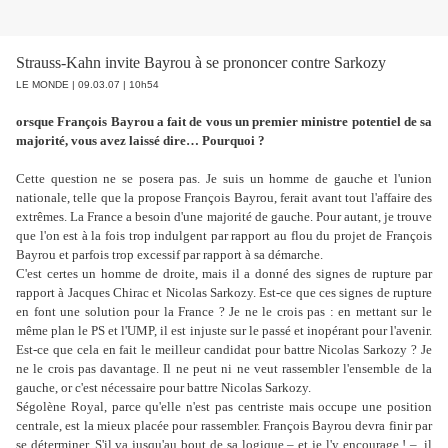
Strauss-Kahn invite Bayrou à se prononcer contre Sarkozy
LE MONDE | 09.03.07 | 10h54
orsque François Bayrou a fait de vous un premier ministre potentiel de sa
majorité, vous avez laissé dire… Pourquoi ?
Cette question ne se posera pas. Je suis un homme de gauche et l'union
nationale, telle que la propose François Bayrou, ferait avant tout l'affaire des
extrêmes. La France a besoin d'une majorité de gauche. Pour autant, je trouve
que l'on est à la fois trop indulgent par rapport au flou du projet de François
Bayrou et parfois trop excessif par rapport à sa démarche.
C'est certes un homme de droite, mais il a donné des signes de rupture par
rapport à Jacques Chirac et Nicolas Sarkozy. Est-ce que ces signes de rupture
en font une solution pour la France ? Je ne le crois pas : en mettant sur le
même plan le PS et l'UMP, il est injuste sur le passé et inopérant pour l'avenir.
Est-ce que cela en fait le meilleur candidat pour battre Nicolas Sarkozy ? Je
ne le crois pas davantage. Il ne peut ni ne veut rassembler l'ensemble de la
gauche, or c'est nécessaire pour battre Nicolas Sarkozy.
Ségolène Royal, parce qu'elle n'est pas centriste mais occupe une position
centrale, est la mieux placée pour rassembler. François Bayrou devra finir par
se déterminer. S'il va jusqu'au bout de sa logique – et je l'y encourage ! –, il