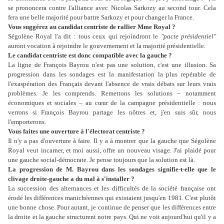
se prononcera contre l'alliance avec Nicolas Sarkozy au second tour. Cela
fera une belle majorité pour battre Sarkozy et pour changer la France.
Vous suggérez au candidat centriste de rallier Mme Royal ?
Ségolène Royal l'a dit : tous ceux qui rejoindront le
"pacte présidentiel"
auront vocation à rejoindre le gouvernement et la majorité présidentielle.
Le candidat centriste est donc compatible avec la gauche ?
La ligne de François Bayrou n'est pas une solution, c'est une illusion. Sa
progression dans les sondages est la manifestation la plus repérable de
l'exaspération des Français devant l'absence de vrais débats sur leurs vrais
problèmes. Je les comprends. Remettons les solutions – notamment
économiques et sociales – au cœur de la campagne présidentielle : nous
verrons si François Bayrou partage les nôtres et, j'en suis sûr, nous
l'emporterons.
Vous faites une ouverture à l'électorat centriste ?
Il n'y a pas d'ouverture à faire. Il y a à montrer que la gauche que Ségolène
Royal veut incarner, et moi aussi, offre un nouveau visage. J'ai plaidé pour
une gauche social-démocrate. Je pense toujours que la solution est là.
La progression de M. Bayrou dans les sondages signifie-t-elle que le
clivage droite-gauche a du mal à s'installer ?
La succession des alternances et les difficultés de la société française ont
érodé les différences manichéennes qui existaient jusqu'en 1981. C'est plutôt
une bonne chose. Pour autant, je continue de penser que les différences entre
la droite et la gauche structurent notre pays. Qui ne voit aujourd'hui qu'il y a