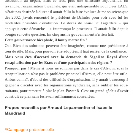
discussion au départ, mais ce n'est plus une difficulté aujourd'hui. En
revanche, l'organisation bicéphale, qui était indispensable pour créer EADS,
n'était pas destinée à durer : il aurait fallu la faire évoluer. Je me souviens que
dès 2002, j'avais rencontré le président de Daimler pour voir avec lui les
modalités possibles d'évolution. Le décès de Jean-Luc Lagardère – qui
appuyait cette démarche – a interrompu le processus. Il aurait fallu depuis
bouger sur cette question. En cinq ans, le gouvernement n'a rien fait.
Cette gouvernance bicéphale, il faut y mettre fin ?
Oui. Bien des solutions peuvent être imaginées, comme une présidence à
tour de rôle. Mais, pour pouvoir être adoptées, il faut recréer de la confiance.
Mais vous êtes d'accord avec la demande de Ségolène Royal d'une
recapitalisation par les Etats et d'une participation des régions ?
Pourquoi pas ! Même si nous ne sommes pas dans le cas d'Alstom, et si la
recapitalisation n'est pas le problème principal d'Airbus, elle peut être utile.
Airbus connaît d'abord des difficultés d'organisation. Il y aurait beaucoup à
gagner à discuter avec les organisations syndicales, sans oublier les sous-
traitants, pour remettre à plat le plan Power 8. C'est un grand gâchis d'avoir
construit ce plan sans les avoir suffisamment consultées.
Propos recueillis par Arnaud Leparmentier et Isabelle
Mandraud
#Campagne présidentielle