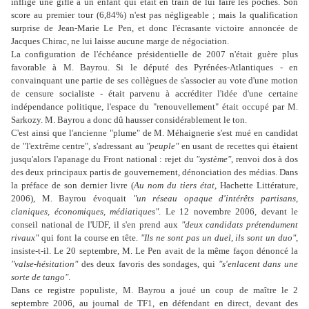
inflige une gifle à un enfant qui était en train de lui faire les poches. Son
score au premier tour (6,84%) n'est pas négligeable ; mais la qualification
surprise de Jean-Marie Le Pen, et donc l'écrasante victoire annoncée de
Jacques Chirac, ne lui laisse aucune marge de négociation.
La configuration de l'échéance présidentielle de 2007 n'était guère plus
favorable à M. Bayrou. Si le député des Pyrénées-Atlantiques - en
convainquant une partie de ses collègues de s'associer au vote d'une motion
de censure socialiste - était parvenu à accréditer l'idée d'une certaine
indépendance politique, l'espace du "renouvellement" était occupé par M.
Sarkozy. M. Bayrou a donc dû hausser considérablement le ton.
C'est ainsi que l'ancienne "plume" de M. Méhaignerie s'est mué en candidat
de "l'extrême centre", s'adressant au
"peuple"
en usant de recettes qui étaient
jusqu'alors l'apanage du Front national : rejet du
"système"
, renvoi dos à dos
des deux principaux partis de gouvernement, dénonciation des médias. Dans
la préface de son dernier livre (
Au nom du tiers état
, Hachette Littérature,
2006), M. Bayrou évoquait
"un réseau opaque d'intérêts partisans,
claniques, économiques, médiatiques"
. Le 12 novembre 2006, devant le
conseil national de l'UDF, il s'en prend aux
"deux candidats prétendument
rivaux"
qui font la course en tête.
"I
ls ne sont pas un duel, ils sont un
duo"
,
insiste-t-il. Le 20 septembre, M. Le Pen avait de la même façon dénoncé la
"valse-hésitation"
des deux favoris des sondages, qui
"s'enlacent dans une
sorte de tango"
.
Dans ce registre populiste, M. Bayrou a joué un coup de maître le 2
septembre 2006, au journal de TF1, en défendant en direct, devant des