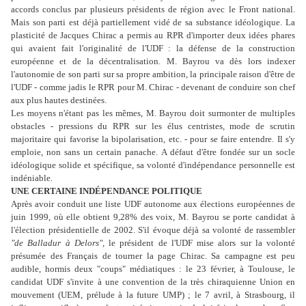
accords conclus par plusieurs présidents de région avec le Front national.
Mais son parti est déjà partiellement vidé de sa substance idéologique. La
plasticité de Jacques Chirac a permis au RPR d'importer deux idées phares
qui avaient fait l'originalité de l'UDF : la défense de la construction
européenne et de la décentralisation. M. Bayrou va dès lors indexer
l'autonomie de son parti sur sa propre ambition, la principale raison d'être de
l'UDF - comme jadis le RPR pour M. Chirac - devenant de conduire son chef
aux plus hautes destinées.
Les moyens n'étant pas les mêmes, M. Bayrou doit surmonter de multiples
obstacles - pressions du RPR sur les élus centristes, mode de scrutin
majoritaire qui favorise la bipolarisation, etc. - pour se faire entendre. Il s'y
emploie, non sans un certain panache. A défaut d'être fondée sur un socle
idéologique solide et spécifique, sa volonté d'indépendance personnelle est
indéniable.
UNE CERTAINE INDÉPENDANCE POLITIQUE
Après avoir conduit une liste UDF autonome aux élections européennes de
juin 1999, où elle obtient 9,28% des voix, M. Bayrou se porte candidat à
l'élection présidentielle de 2002. S'il évoque déjà sa volonté de rassembler
"de Balladur à Delors"
, le président de l'UDF mise alors sur la volonté
présumée des Français de tourner la page Chirac. Sa campagne est peu
audible, hormis deux "coups" médiatiques : le 23 février, à Toulouse, le
candidat UDF s'invite à une convention de la très chiraquienne Union en
mouvement (UEM, prélude à la future UMP) ; le 7 avril, à Strasbourg, il