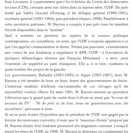
Jean Lecanuet, il a patiemment gravi les échelons du Centre des démocrates
sociaux (CDS), creusant ainsi son sillon dans la maison mère, l'UDF. Du parti
fondé par Valéry Giscard d'Estaing, il fut délégué général (1989-1991),
secrétaire général (1991-1994), puis président (depuis 1998). Parallèlement à
cette ascension partisane, M. Bayrou a conquis à peu près tous les mandats
électifs disponibles dans le
"système"
.
Sauf à remettre en question les repères de la science politique
contemporaine, on considérera, en outre, que l'UDF a toujours appartenu à ce
que l'on appelle communément la droite. N'étant pas parvenue, contrairement
aux voeux de son fondateur, à supplanter le RPR, l'UDF - à l'exception de
quelques débauchages obtenus par François Mitterrand - a servi, pour
l'essentiel, de supplétif au parti chiraquien. Elle a, à ce titre, combattu la
quasi-totalité des projets de la gauche.
Les gouvernements Balladur (1993-1995) et Juppé (1995-1997), dont M.
Bayrou a été membre de bout en bout, furent des gouvernements de droite.
L'intéressé semblait d'ailleurs s'accommoder de ces clivages qu'il dit
aujourd'hui vouloir effacer. En mars 1991, M. Bayrou assurait au quotidien
Libération
que le grand parti du centre dont il rêvait ne serait pas
"la roue de
secours du PS"
:
"Ni de près ni de loin, nous ne gouvernerons avec les
socialistes"
, prévenait-il alors.
Si on ne peut écarter l'hypothèse que le président de l'UDF soit gagné par la
ferveur des nouveaux convertis, il reste que le
"nouveau chemin"
proposé par
M. Bayrou résulte d'un itinéraire personnel très largement contraint. Lorsqu'il
prend les rênes de l'UDF, en 1998, M. Bayrou se distingue en condamnant les