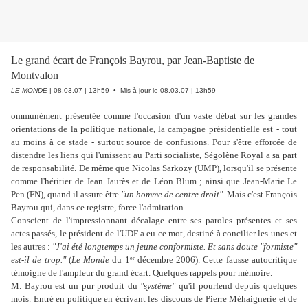
Le grand écart de François Bayrou, par Jean-Baptiste de
Montvalon
LE MONDE
| 08.03.07 | 13h59 • Mis à jour le 08.03.07 | 13h59
ommunément présentée comme l'occasion d'un vaste débat sur les grandes
orientations de la politique nationale, la campagne présidentielle est - tout
au moins à ce stade - surtout source de confusions. Pour s'être efforcée de
distendre les liens qui l'unissent au Parti socialiste, Ségolène Royal a sa part
de responsabilité. De même que Nicolas Sarkozy (UMP), lorsqu'il se présente
comme l'héritier de Jean Jaurès et de Léon Blum ; ainsi que Jean-Marie Le
Pen (FN), quand il assure être
"un homme de centre droit"
. Mais c'est François
Bayrou qui, dans ce registre, force l'admiration.
Conscient de l'impressionnant décalage entre ses paroles présentes et ses
actes passés, le président de l'UDF a eu ce mot, destiné à concilier les unes et
les autres :
"J'ai été longtemps un jeune conformiste. Et sans doute "formiste"
est-il de trop."
(
Le Monde
du 1
décembre 2006). Cette fausse autocritique
er
témoigne de l'ampleur du grand écart. Quelques rappels pour mémoire.
M. Bayrou est un pur produit du
"système"
qu'il pourfend depuis quelques
mois. Entré en politique en écrivant les discours de Pierre Méhaignerie et de