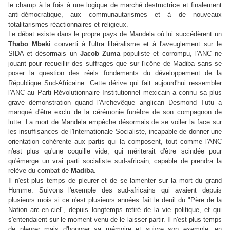
le champ à la fois à une logique de marché destructrice et finalement
anti-démocratique, aux communautarismes et à de nouveaux
totalitarismes réactionnaires et religieux.
Le débat existe dans le propre pays de Mandela où lui succédèrent un
Thabo Mbeki
converti à l'ultra libéralisme et à l'aveuglement sur le
SIDA et désormais un
Jacob Zuma
populiste et corrompu, l'ANC ne
jouant pour recueillir des suffrages que sur l'icône de Madiba sans se
poser la question des réels fondements du développement de la
République Sud-Africaine. Cette dérive qui fait aujourd'hui ressembler
l'ANC au Parti Révolutionnaire Institutionnel mexicain a connu sa plus
grave démonstration quand l'Archevêque anglican Desmond Tutu a
manqué d'être exclu de la cérémonie funèbre de son compagnon de
lutte. La mort de Mandela empêche désormais de se voiler la face sur
les insuffisances de l'Internationale Socialiste, incapable de donner une
orientation cohérente aux partis qui la composent, tout comme l'ANC
n'est plus qu'une coquille vide, qui mériterait d'être scindée pour
qu'émerge un vrai parti socialiste sud-africain, capable de prendra la
relève du combat de
Madiba
.
Il n'est plus temps de pleurer et de se lamenter sur la mort du grand
Homme. Suivons l'exemple des sud-africains qui avaient depuis
plusieurs mois si ce n'est plusieurs années fait le deuil du "Père de la
Nation arc-en-ciel", depuis longtemps retiré de la vie politique, et qui
s'entendaient sur le moment venu de le laisser partir. Il n'est plus temps
de pleurer mais d'honorer sa mémoire et suivre son exemple, en