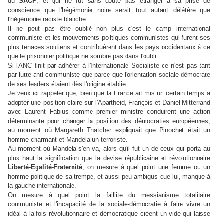
du
SACP
, et qui ne fut sans doute pas étranger à sa prise de
conscience que l'hégémonie noire serait tout autant délétère que
l'hégémonie raciste blanche.
Il ne peut pas être oublié non plus c'est le camp international
communiste et les mouvements politiques communistes qui furent ses
plus tenaces soutiens et contribuèrent dans les pays occidentaux à ce
que le prisonnier politique ne sombre pas dans l'oubli.
Si l'ANC finit par adhérer à l'Internationale Socialiste ce n'est pas tant
par lutte anti-communiste que parce que l'orientation sociale-démocrate
de ses leaders étaient dès l'origine établie.
Je veux ici rappeler que, bien que la France ait mis un certain temps à
adopter une position claire sur l'Apartheid, François et Daniel Mitterrand
avec Laurent Fabius comme premier ministre conduirent une action
déterminante pour changer la position des démocraties européennes,
au moment où Margareth Thatcher expliquait que Pinochet était un
homme charmant et Mandela un terroriste.
Au moment où Mandela s'en va, alors qu'il fut un de ceux qui porta au
plus haut la signification que la devise républicaine et révolutionnaire
Liberté-Egalité-Fraternité
, on mesure à quel point une femme ou un
homme politique de sa trempe, et aussi peu ambigus que lui, manque à
la gauche internationale.
On mesure à quel point la faillite du messianisme totalitaire
communiste et l'incapacité de la sociale-démocratie à faire vivre un
idéal à la fois révolutionnaire et démocratique créent un vide qui laisse