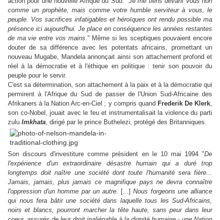
action pour une nouvelle Afrique du Sud. "
Je me tiens devant vous non
comme un prophète, mais comme votre humble serviteur à vous, le
peuple. Vos sacrifices infatigables et héroïques ont rendu possible ma
présence ici aujourd'hui. Je place en conséquence les années restantes
de ma vie entre vos mains
." Même si les sceptiques pouvaient encore
douter de sa différence avec les potentats africains, promettant un
nouveau Mugabe, Mandela annonçait ainsi son attachement profond et
réel à la démocratie et à l'éthique en politique : tenir son pouvoir du
peuple pour le servir.
C'est sa détermination, son attachement à la paix et à la démocratie qui
permirent à l'Afrique du Sud de passer de l'Union Sud-Africaine des
Afrikaners à la Nation Arc-en-Ciel ; y compris quand
Frederik De Klerk
,
son co-Nobel, jouait avec le feu et instrumentalisait la violence du parti
zulu
Imkhata
, dirigé par le prince Buthelezi, protégé des Britanniques.
Son discours d'investiture comme président en le 10 mai 1994 "
De
l'expérience d'un extraordinaire désastre humain qui a duré trop
longtemps doit naître une société dont toute l'humanité sera fière...
Jamais, jamais, plus jamais ce magnifique pays ne devra connaître
l'oppression d'un homme par un autre.
[...]
Nous forgeons une alliance
qui nous fera bâtir une société dans laquelle tous les Sud-Africains,
noirs et blancs, pourront marcher la tête haute, sans peur dans leur
coeur, assurés de leur droit inaliénable à la dignité humaine - une Nation