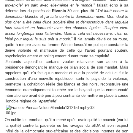
arc-en-ciel en paix avec elle-même et le monde
." faisait écho à sa
défense lors du procès de
Rivonia
30 ans plus tôt "
J'ai lutté contre la
domination blanche et j'ai lutté contre la domination noire. Mon idéal le
plus cher a été celui d'une société libre et démocratique dans laquelle
tous vivraient en harmonie avec des chances égales. J'espère vivre
assez longtemps pour l'atteindre. Mais si cela est nécessaire, c'est un
idéal pour lequel je suis prêt à mourir
." Il n'a jamais dévié de sa route,
quitte à rompre avec sa femme Winnie lorsqu'il ne put que constater la
dérive violente et maffieuse de celle qui l'avait pourtant soutenu
psychologiquement et politiquement durant toute sa captivité.
J'entends aujourd'hui certains vouloir relativiser son action à la
présidence dénonçant le manque de bilan social de son mandat. Mais
rappelons qu'il n'a fait qu'un mandat et que la priorité de celui-ci fut la
construction d'une nouvelle république, sortir le pays de la violence,
permettre la cohabition réelle des blancs et des noirs, reconstruire une
économie dramatiquement touchée par le boycott que la communauté
internationale avait été peu à peu contrainte de mettre en place à cause
l'ignoble régime de l'
apartheid
.
On oublie les combats qu'il a mené après avoir quitté le pouvoir (car lui
l'a quitté) contre la pauvreté ou les ravages du SIDA et son respect
infini de la démocratie sud-africaine et des décisions internes de son