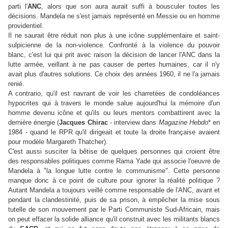
parti l'
ANC
, alors que son aura aurait suffi à bousculer toutes les
décisions. Mandela ne s'est jamais représenté en Messie ou en homme
providentiel.
Il ne saurait être réduit non plus à une icône supplémentaire et saint-
sulpicienne de la non-violence. Confronté à la violence du pouvoir
blanc, c'est lui qui prit avec raison la décision de lancer l'ANC dans la
lutte armée, veillant à ne pas causer de pertes humaines, car il n'y
avait plus d'autres solutions. Ce choix des années 1960, il ne l'a jamais
renié.
A contrario, qu'il est navrant de voir les charretées de condoléances
hypocrites qui à travers le monde salue aujourd'hui la mémoire d'un
homme devenu icône et qu'ils ou leurs mentors combattirent avec la
dernière énergie (
Jacques Chirac
- interview dans
Magazine Hebdo
* en
1984 - quand le RPR qu'il dirigeait et toute la droite française avaient
pour modèle Margareth Thatcher).
C'est aussi susciter la bêtise de quelques personnes qui croient être
des responsables politiques comme Rama Yade qui associe l'oeuvre de
Mandela à "la longue lutte contre le communisme". Cette personne
manque donc à ce point de culture pour ignorer la réalité politique ?
Autant Mandela a toujours veillé comme responsable de l'ANC, avant et
pendant la clandestinité, puis de sa prison, à empêcher la mise sous
tutelle de son mouvement par le Parti Communiste Sud-Africain, mais
on peut effacer la solide alliance qu'il construit avec les militants blancs