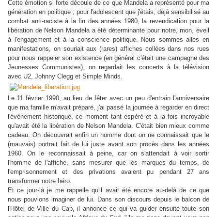
Cette émotion si forte découle de ce que Mandela a représenté pour ma
génération en politique ; pour l'adolescent que j'étais, déjà sensibilisé au
combat anti-raciste à la fin des années 1980, la revendication pour la
libération de Nelson Mandela a été déterminante pour notre, mon, éveil
à l'engagement et à la conscience politique. Nous sommes allés en
manifestations, on souriait aux (rares) affiches collées dans nos rues
pour nous rappeler son existence (en général c'était une campagne des
Jeunesses Communistes), on regardait les concerts à la télévision
avec U2, Johnny Clegg et Simple Minds.
Le 11 février 1990, au lieu de fêter avec un peu d'entrain l'anniversaire
que ma famille m'avait préparé, j'ai passé la journée à regarder en direct
l'évènement historique, ce moment tant espéré et à la fois incroyable
qu'avait été la libération de Nelson Mandela. C'était bien mieux comme
cadeau. On découvrait enfin un homme dont on ne connaissait que le
(mauvais) portrait fait de lui juste avant son procès dans les années
1960. On le reconnaissait à peine, car on s'attendait à voir sortir
l'homme de l'affiche, sans mesurer que les marques du temps, de
l'emprisonnement et des privations avaient pu pendant 27 ans
transformer notre héro.
Et ce jour-là je me rappelle qu'il avait été encore au-delà de ce que
nous pouvions imaginer de lui. Dans son discours depuis le balcon de
l'Hôtel de Ville du Cap, il annonce ce qui va guider ensuite toute son