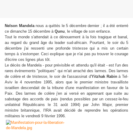
Nelson Mandela
nous a quittés le 5 décembre dernier ; il a été enterré
ce dimanche 15 décembre à
Qunu
, le village de son enfance.
Tout le monde s'attendait à ce dénouement à la fois tragique et banal,
au regard du grand âge du leader sud-africain. Pourtant, le soir du 5
décembre j'ai ressenti une profonde tristesse qui a mis un certain
temps à s'estomper. Ceci explique que je n'ai pas pu trouver le courage
d'écrire ces lignes plus tôt.
Le décès de Mandela - pour prévisible et attendu qu'il était - est l'un des
rares évènements "politiques" qui m'ait arraché des larmes. Des larmes
de colère et de tristesse, le soir de l'assassinat d'
Yitzhak Rabin
à Tel-
Aviv le 4 novembre 1995, alors que le premier ministre travailliste
israélien descendait de la tribune d'une manifestation en faveur de la
Paix. Des larmes de colère j'en ai versé en apprenant que suite au
sabotage des accords de paix (rendus possibles par un cessez-le-feu
unilatéral Républicains le 31 août 1994) par John Major, premier
ministre britannique, l'IRA avait décidé de reprendre les opérations
militaires le vendredi 9 février 1996.