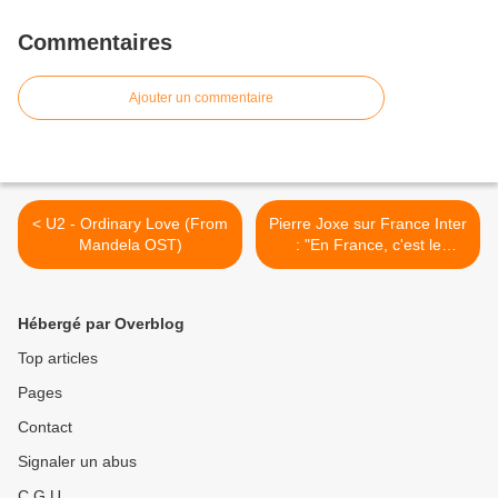
Commentaires
Ajouter un commentaire
< U2 - Ordinary Love (From
Pierre Joxe sur France Inter
Mandela OST)
: "En France, c'est le
monde à l'envers, ce sont
les pauvres qui ont les
droits les plus pauvres" >
Hébergé par Overblog
Top articles
Pages
Contact
Signaler un abus
C.G.U.