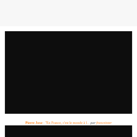
Pierre Joxe
: "En France, c'est le monde à l...
par
franceinter