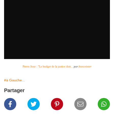
Pierre Joxe : "Le budget de la justice doit...
par
franceinter
#à Gauche...
Partager