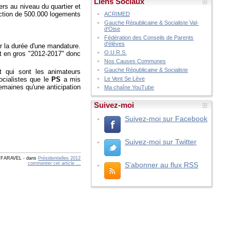
Liens Sociaux
ers au niveau du quartier et
uction de 500.000 logements
ACRIMED
Gauche Républicaine & Socialiste Val-
d'Oise
Fédération des Conseils de Parents
d'élèves
 la durée d'une mandature.
O.U.R.S.
it en gros "2012-2017" donc
Nos Causes Communes
Gauche Républicaine & Socialiste
 qui sont les animateurs
ocialistes que le
PS
a mis
Le Vent Se Lève
emaines qu'une anticipation
Ma chaîne YouTube
Suivez-moi
Suivez-moi sur Facebook
Suivez-moi sur Twitter
y FARAVEL
-
dans
Présidentielles 2012
commenter cet article
…
S'abonner au flux RSS