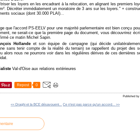
riser les loyers en les encadrant à la relocation, en alignant les premiers loy
u m². Décréter immédiatement un moratoire de 3 ans sur les loyers." + constr
ments sociaux (dont 30.000 PLAI)...
e que l'accord PS-EELV pour une majorité parlementaire est bien conçu pour
ivement, ne serait-ce que la première page du document, vous découvrirez écr
firmé ce matin Michel Sapin.
ançois Hollande
et son équipe de campagne (qui décide unilatéralement
 sans tenir compte de la réalité du terrain) se rappellent du projet des s
u alors nous ne pourrons voir dans les régulières dérives de ces dernières s
idat.
ialiste
Val-d'Oise aux relations extérieures
Repost
0
Published b
<< Draghi et la BCE désavouent...
Ce n'est pas parce qu'un accord... >>
mentaire