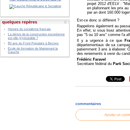
projet 2012 d'EELV : "Maît
en plafonnant les prix a
par an dont 160.000 loge
Est-ce donc si différent ?
quelques repères
Rappelons également au passag
Histoire du socialisme français
En effet, si vous lisez attent
L
pas "5 ou 10 ans" comme l'a af
a dérive de la construction européenne
est-elle (ir)résistible ?
Il y a urgence à ce que
Fr
8
0 ans du Front Populaire à Bezons
départementaux de sa campagne
Ecole de formation de Maintenant la
patiemment 3 ans à élaborer. O
Gauche
des reniements à venir du cand
Frédéric Faravel
Secrétaire fédéral du
Parti Soc
commentaires
Ajouter un com