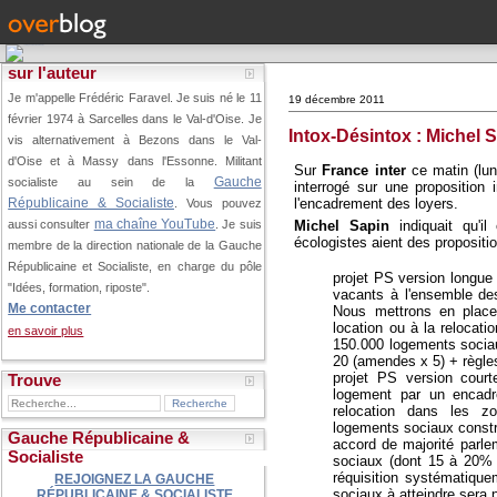
sur l'auteur
Je m'appelle Frédéric Faravel. Je suis né le 11
19 décembre 2011
février 1974 à Sarcelles dans le Val-d'Oise.
Je
Intox-Désintox : Michel 
vis alternativement à Bezons dans le Val-
d'Oise et à Massy dans l'Essonne. Militant
Sur
France inter
ce matin (lund
Gauche
socialiste au sein de la
interrogé sur une proposition
l'encadrement des loyers.
Républicaine & Socialiste
. Vous pouvez
ma chaîne YouTube
Michel Sapin
indiquait qu'il
aussi consulter
. Je suis
écologistes aient des propositio
membre de la direction nationale de la Gauche
Républicaine et Socialiste, en charge du pôle
projet PS version longue 
"Idées, formation, riposte".
vacants à l'ensemble des
Me contacter
Nous mettrons en place
location ou à la relocati
en savoir plus
150.000 logements sociau
20 (amendes x 5) + règles 
projet PS version courte
Trouve
logement par un encadr
relocation dans les zo
logements sociaux constru
Gauche Républicaine &
accord de majorité parl
Socialiste
sociaux (dont 15 à 20% d
réquisition systématique
REJOIGNEZ LA GAUCHE
sociaux à atteindre sera 
RÉPUBLICAINE & SOCIALISTE