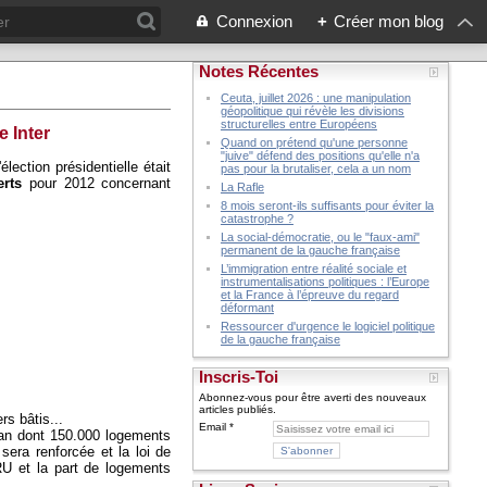
Connexion
+
Créer mon blog
Notes Récentes
Ceuta, juillet 2026 : une manipulation
géopolitique qui révèle les divisions
structurelles entre Européens
 Inter
Quand on prétend qu'une personne
"juive" défend des positions qu'elle n'a
lection présidentielle était
pas pour la brutaliser, cela a un nom
erts
pour 2012 concernant
La Rafle
8 mois seront-ils suffisants pour éviter la
catastrophe ?
La social-démocratie, ou le "faux-ami"
permanent de la gauche française
L’immigration entre réalité sociale et
instrumentalisations politiques : l’Europe
et la France à l’épreuve du regard
déformant
Ressourcer d'urgence le logiciel politique
de la gauche française
Inscris-Toi
Abonnez-vous pour être averti des nouveaux
articles publiés.
s bâtis...
Email
 an dont 150.000 logements
sera renforcée et la loi de
SRU et la part de logements