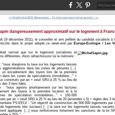
<< Draghi et la BCE désavouent...
Ce n'est pas parce qu'un accord... >>
Sapin dangereusement approximatif sur le logement à France
i 19 décembre 2011), le conseiller et ami préféré du candidat socialiste à l'é
 inscrite dans le projet adopté ce week-end par
Europe-Ecologie / Les V
 était normal que sur le logement socialistes et
ns différentes. Alors rafraichissons lui la mémoire :
: "nous élargirons la taxe sur les logements laissés
 agglomérations dans les zones de pénuries [...].
 un encadrement des loyers lors de la première
on dans les zones de spéculations immobilière..." +
x construits par an + seuil SRU à 25 % au lieu de
des 3 tiers bâtis...
 : "nous agirons prioritairement sur les factures
ement des loyers à la première location et à la
nes de spéculation immobilières..." + 150.000
its par an + seuil SRU à 25 % au lieu de 20 (amendes x 5) + règles des 3 tier
ementaire PS-EELV : "Un objectif de construction de 500.000 logements par
e logements très sociaux) [...] la taxe sur les logements laissés vacants 
ment appliquée. [...] nous renforcerons fortement les sanctions de la loi 
portée à 25%."