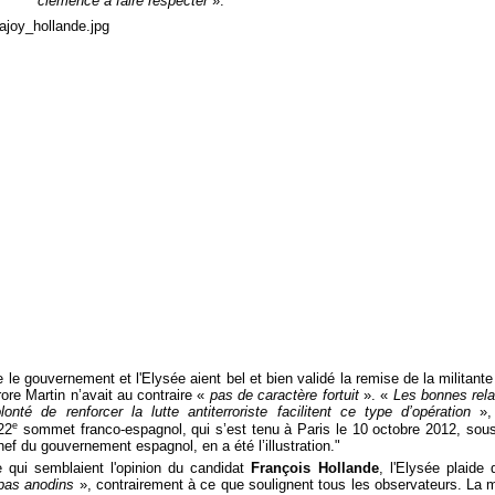
clémence à faire respecter
».
ue le gouvernement et l'Elysée aient bel et bien validé la remise de la militan
urore Martin n’avait au contraire «
pas de caractère fortuit
». «
Les bonnes rela
onté de renforcer la lutte antiterroriste facilitent ce type d’opération
», 
e
22
sommet franco-espagnol, qui s’est tenu à Paris le 10 octobre 2012, sous
hef du gouvernement espagnol, en a été l’illustration."
 qui semblaient l'opinion du candidat
François Hollande
, l'Elysée plaide
pas anodins
», contrairement à ce que soulignent tous les observateurs. La mi