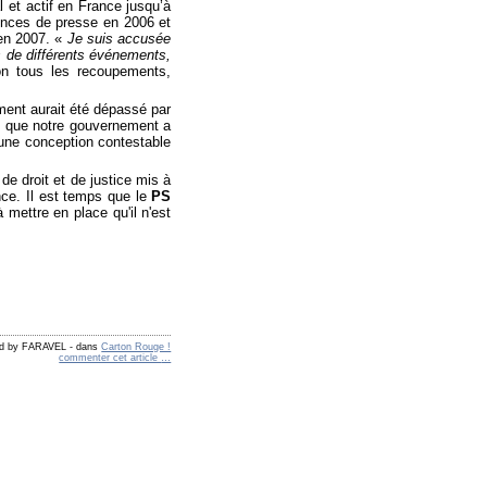
 et actif en France jusqu’à
rences de presse en 2006 et
en 2007. «
Je suis accusée
rs de différents événements,
on tous les recoupements,
ement aurait été dépassé par
s que notre gouvernement a
à une conception contestable
de droit et de justice mis à
nce. Il est temps que le
PS
 mettre en place qu'il n'est
ed by FARAVEL
-
dans
Carton Rouge !
commenter cet article
…