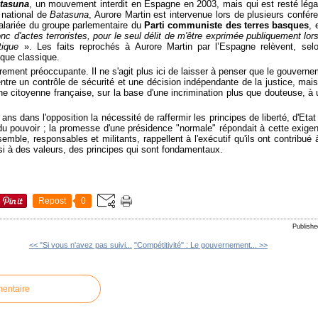
tasuna
, un mouvement interdit en Espagne en 2003, mais qui est resté légal
 national de
Batasuna
, Aurore Martin est intervenue lors de plusieurs confé
salariée du groupe parlementaire du
Parti communiste des terres basques
, 
onc d'actes terroristes, pour le seul délit de m'être exprimée publiquement lo
tique
». Les faits reprochés à Aurore Martin par l’Espagne relèvent, sel
ique classique.
ièrement préoccupante. Il ne s'agit plus ici de laisser à penser que le gouvern
re un contrôle de sécurité et une décision indépendante de la justice, mai
 une citoyenne française, sur la base d'une incrimination plus que douteuse, 
s dans l'opposition la nécessité de raffermir les principes de liberté, d'Etat 
 du pouvoir ; la promesse d'une présidence "normale" répondait à cette exige
emble, responsables et militants, rappellent à l'exécutif qu'ils ont contribué à
si à des valeurs, des principes qui sont fondamentaux.
Repost
0
Publish
<< "Si vous n'avez pas suivi...
"Compétitivité" : Le gouvernement... >>
mentaire