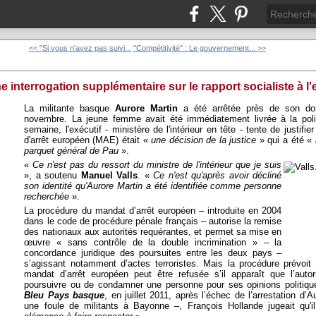
<< "Si vous n'avez pas suivi...
"Compétitivité" : Le gouvernement... >>
e interrogation supplémentaire sur le rapport socialiste à l
La militante basque
Aurore Martin
a été arrêtée près de son do
novembre. La jeune femme avait été immédiatement livrée à la pol
semaine, l'exécutif - ministère de l'intérieur en tête - tente de justifi
d'arrêt européen (MAE) était «
une décision de la justice
» qui a été «
parquet général de Pau
».
«
Ce n'est pas du ressort du ministre de l'intérieur que je suis
», a soutenu
Manuel Valls
. «
Ce n'est qu'après avoir décliné
son identité qu'Aurore Martin a été identifiée comme personne
recherchée
».
La procédure du mandat d’arrêt européen – introduite en 2004
dans le code de procédure pénale français – autorise la remise
des nationaux aux autorités requérantes, et permet sa mise en
œuvre « sans contrôle de la double incrimination » – la
concordance juridique des poursuites entre les deux pays –
s’agissant notamment d’actes terroristes. Mais la procédure prévoit 
mandat d’arrêt européen peut être refusée s’il apparaît que l’auto
poursuivre ou de condamner une personne pour ses opinions politiq
Bleu Pays basque
, en juillet 2011, après l’échec de l’arrestation d’
une foule de militants à Bayonne –, François Hollande jugeait qu'