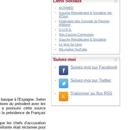
Liens Sociaux
ACRIMED
Gauche Républicaine & Socialiste Val-
d'Oise
Fédération des Conseils de Parents
d'élèves
O.U.R.S.
Nos Causes Communes
Gauche Républicaine & Socialiste
Le Vent Se Lève
Ma chaîne YouTube
Suivez-moi
Suivez-moi sur Facebook
Suivez-moi sur Twitter
S'abonner au flux RSS
te basque à l'Espagne. Selon
tions du président avec les
a poursuivi cette source
 la présidence de François
 que les chefs d’accusation
litante était réclamée pour