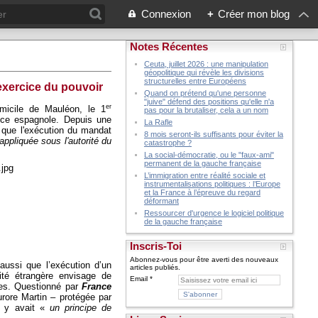
Connexion
+
Créer mon blog
Notes Récentes
Ceuta, juillet 2026 : une manipulation
géopolitique qui révèle les divisions
structurelles entre Européens
'exercice du pouvoir
Quand on prétend qu'une personne
"juive" défend des positions qu'elle n'a
er
micile de Mauléon, le 1
pas pour la brutaliser, cela a un nom
ice espagnole. Depuis une
La Rafle
er que l'exécution du mandat
8 mois seront-ils suffisants pour éviter la
appliquée sous l'autorité du
catastrophe ?
La social-démocratie, ou le "faux-ami"
permanent de la gauche française
L’immigration entre réalité sociale et
instrumentalisations politiques : l’Europe
et la France à l’épreuve du regard
déformant
Ressourcer d'urgence le logiciel politique
de la gauche française
Inscris-Toi
Abonnez-vous pour être averti des nouveaux
aussi que l’exécution d’un
articles publiés.
rité étrangère envisage de
Email
ues. Questionné par
France
Aurore Martin – protégée par
il y avait «
un principe de