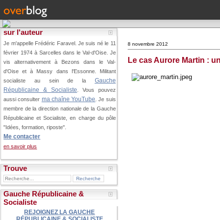
sur l'auteur
Je m'appelle Frédéric Faravel. Je suis né le 11
8 novembre 2012
février 1974 à Sarcelles dans le Val-d'Oise.
Je
Le cas Aurore Martin : un
vis alternativement à Bezons dans le Val-
d'Oise et à Massy dans l'Essonne. Militant
Gauche
socialiste au sein de la
Républicaine & Socialiste
. Vous pouvez
ma chaîne YouTube
aussi consulter
. Je suis
membre de la direction nationale de la Gauche
Républicaine et Socialiste, en charge du pôle
"Idées, formation, riposte".
Me contacter
en savoir plus
Trouve
Gauche Républicaine &
Socialiste
REJOIGNEZ LA GAUCHE
RÉPUBLICAINE & SOCIALISTE