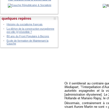
quelques repères
Histoire du socialisme français
L
a dérive de la construction européenne
est-elle (ir)résistible ?
8
0 ans du Front Populaire à Bezons
Ecole de formation de Maintenant la
Gauche
Or il semblerait au contraire q
Mediapart
, "l’interpellation d’A
autorités espagnoles et la vol
[administration élyséenne]. Le 
Hollande et Mariano Rajoy, le c
Désormais, contrairement à ce
visant Aurore Martin ne sont «