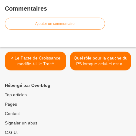
Commentaires
Ajouter un commentaire
< Le Pacte de Croissance
Quel rôle pour la gauche du
modifie-t-il le Traité
PS lorsque celui-ci est au
Merkozy ?
pouvoir ? >
Hébergé par Overblog
Top articles
Pages
Contact
Signaler un abus
C.G.U.