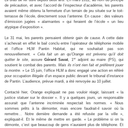
de précaution, et avec l’accord de l’inspecteur d’académie, les parents
avaient même obtenu la fermeture d’un terrain de jeu située sur le toit-
terrasse de l’école, directement sous l’antenne. En cause : des valeurs
d’émission jugées « alarmantes » qui feraient de l’école « un lieu
atypique d’exposition ».
Le 31 mai, les parents pensaient obtenir gain de cause. A cette date
s’achevait en effet le bail conclu entre l’opérateur de téléphonie mobile
et l’office HLM Pantin Habitat, qui ne souhaitait pas son
renouvellement. «
Cela fait un an qu’Orange est prévenu qu’il doit
er
quitter le site
, assure
Gérard Savat
, 1
adjoint au maire (PS), qui
soutient le combat des parents.
Mais ils n’ont rien fait et préfèrent jouer
la montre.
» Le 15 juin, l’office HLM a donc engagé une action en référé
pour occupation illégale d’un espace public devant le tribunal d’instance
de Pantin. L’audience, prévue mardi, a été renvoyée au 10 juillet.
Contacté hier, Orange expliquait ne pas vouloir réagir, laissant « la
justice statuer sur le dossier ». Il y a quelques jours, un responsable
assurait que l’antenne incriminée respectait les normes. « Nous
sommes prêts à la démonter, mais encore faudrait-il savoir où la
remettre… Notre dernière demande a été refusée par la ville »,
expliquait-il. Et le même de mettre en garde. « Le problème si on la
démonte, c’est que beaucoup de gens n’auraient plus de téléphone. Et