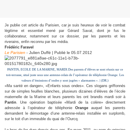
Je publie cet article du Parisien, car je suis heureux de voir le combat
légitime et essentiel mené par Gérard Savat, dont je fus le
collaborateur, notamment sur ce dossier, par les parents et les
riverains, enfin reconnu par les média.
Frédéric Faravel
Le Parisien
- Julien Duffé | Publié le 05.07.2012
PANTIN, ECOLE DE LA MARINE, MARDI.Des parents d’élèves se sont réunis sur ce
toit-terrasse, situé juste sous une antenne-relais de l’opérateur de téléphonie Orange. Les
valeurs d’émissions d’ondes y sont jugées « alarmantes ». | (DR.)
«Ma santé en danger», «Enfants sous ondes». Ces slogans griffonnés
sur de simples feuilles blanches, plusieurs dizaines d’élèves de l’école
maternelle de la Marine et leurs parents les ont brandis mardi soir à
Pantin
. Une opération baptisée «Mardi de la colère» directement
adressée à l’opérateur de téléphonie
Orange
auquel les parents
demandent le démontage d’une antenne-relais installée en surplomb,
sur le toit d’un immeuble du quai de l’Ourcq.
Le bras de fer dure depuis deux ans. En mars 2011, au nom du principe