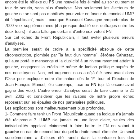
encore été le réflexe du
PS
une nouvelle fois éliminé au soir du premier
tour de scrutin, sans plus d'analyse. Non seulement les électeurs de
gauche ne se sont pas mobilisés pour voter en faveur du candidat UMP
dit "républicain", mais - pour que Bousquet-Cassagne remporte plus de
7000 voix supplémentaires (il a presque doublé ses suffrages entre les
deux tours) - il aura fallu que certains d'entre eux votent FN.
Sur cet échec du Front Républicain, il faut éviter plusieurs erreurs
d'analyses.
La première serait de croire à la spécificité absolue de cette
circonscription, plombée par "la faut d'un homme",
Jérôme Cahuzac
,
qui aura porté le mensonge et la duplicité à un niveau rarement atteint à
gauche, engageant la crédibilité même de laction politique auprès de
nos concitoyens. Non, cet argument nous a déjà été servi avant dans
er
l'Oise pour expliquer notre élimination dès le 1
tour et l'élection de
Jean-François Mancel, élu corrompu, face au
FN
(qui là encore avait
gagné des voix). L'autre erreur d'analyse serait de faire comme le 21
avril 2002 et considérer que les raisons de notre propre échec
reposerait sur les épaules de nos partenaires politiques.
Les explications sont malheureusement plus profondes.
1- Comment faire tenir un Front Républicain quand sa logique n'a jamais
été réciproque ? L'
UMP
n'a jamais eu une ligne claire, seules des
individualités appelant clairement à faire battre le FN en votant à
gauche
en cas de second tour duquel la droite serait éliminée. Un seuil
supplémentaire a d'ailleurs été franchi dans la confusion lors des