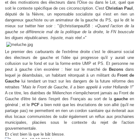
et des motivations des électeurs dans l'Oise ou dans le Lot, quel que
soit le contexte spécifique de ces circonscription. C'est
Christian Paul
,
député de la Nièvre, un reponsable socialiste qui n'est en rien un
dangereux gauchiste ou un animateur de la gauche du PS, qui le dit le
mieux sur twitter hier soir : "@christianpaul58 : «
Quand l'action de la
gauche se différencie mal de la politique de la droite, le FN bouscule
les digues républicaines. Injuste, mais réel
.»"
Le premier des carburants de l'extrême droite c'est le désarroi social
des électeurs de gauche et l'idée qui progresse qu'il y aurait une
collusion sur le fond et sur la forme entre UMP et PS. Et personne ne
peut à gauche s'en exonérer : hier sur le marché de
Bezons
dans
lequel je déambulais, un habitant rétorquait à un militant du
Front de
Gauche
lui tendant un tract sur les dangers de la future réforme des
retraites "
Mais le Front de Gauche, il a bien appelé à voter Hollande !!
"
A ce titre, les diatribes de Mélenchon n'empêcheront jamais au Front de
Gauche d'être lié dans l'esprit des Français au sort de la
gauche
en
général ; et le
PCF
a bien noté que les éructations de son allié (qu'il ne
partage pas) ne permettent en rien un cordon sanitaire qui éviterait aux
élus locaux communistes de subir également un reflux aux prochaines
municipales, placées sous le contexte du rejet de l'action
gouvernementale.
Et c'est bien là que le bât blesse.