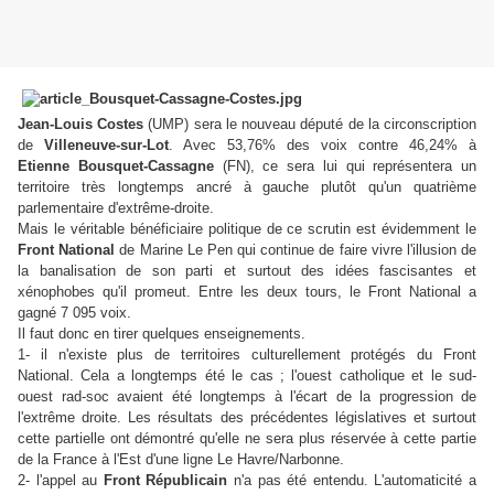
Jean-Louis Costes
(UMP) sera le nouveau député de la circonscription
de
Villeneuve-sur-Lot
. Avec 53,76% des voix contre 46,24% à
Etienne Bousquet-Cassagne
(FN), ce sera lui qui représentera un
territoire très longtemps ancré à gauche plutôt qu'un quatrième
parlementaire d'extrême-droite.
Mais le véritable bénéficiaire politique de ce scrutin est évidemment le
Front National
de Marine Le Pen qui continue de faire vivre l'illusion de
la banalisation de son parti et surtout des idées fascisantes et
xénophobes qu'il promeut. Entre les deux tours, le Front National a
gagné 7 095 voix.
Il faut donc en tirer quelques enseignements.
1- il n'existe plus de territoires culturellement protégés du Front
National. Cela a longtemps été le cas ; l'ouest catholique et le sud-
ouest rad-soc avaient été longtemps à l'écart de la progression de
l'extrême droite. Les résultats des précédentes législatives et surtout
cette partielle ont démontré qu'elle ne sera plus réservée à cette partie
de la France à l'Est d'une ligne Le Havre/Narbonne.
2- l'appel au
Front Républicain
n'a pas été entendu. L'automaticité a