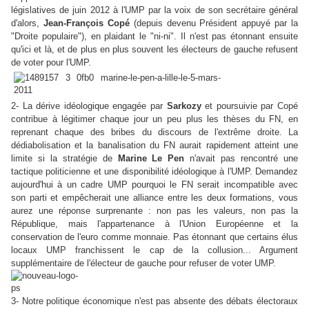
législatives de juin 2012 à l'UMP par la voix de son secrétaire général
d'alors,
Jean-François Copé
(depuis devenu Président appuyé par la
"Droite populaire"), en plaidant le "ni-ni". Il n'est pas étonnant ensuite
qu'ici et là, et de plus en plus souvent les électeurs de gauche refusent
de voter pour l'UMP.
2- La dérive idéologique engagée par
Sarkozy
et poursuivie par Copé
contribue à légitimer chaque jour un peu plus les thèses du FN, en
reprenant chaque des bribes du discours de l'extrême droite. La
dédiabolisation et la banalisation du FN aurait rapidement atteint une
limite si la stratégie de
Marine Le Pen
n'avait pas rencontré une
tactique politicienne et une disponibilité idéologique à l'UMP. Demandez
aujourd'hui à un cadre UMP pourquoi le FN serait incompatible avec
son parti et empêcherait une alliance entre les deux formations, vous
aurez une réponse surprenante : non pas les valeurs, non pas la
République, mais l'appartenance à l'Union Européenne et la
conservation de l'euro comme monnaie. Pas étonnant que certains élus
locaux UMP franchissent le cap de la collusion... Argument
supplémentaire de l'électeur de gauche pour refuser de voter UMP.
3- Notre politique économique n'est pas absente des débats électoraux