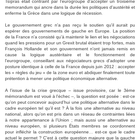
Tsípras était contraint par l'eurogroupe d'accepter un troisième
memorandum qui ancre dans la durée les politiques d'austérité et
enferme la Grèce dans une logique de récession.
Le gouvernement grec n'a pas reçu le soutien qu'il aurait pu
espérer des gouvernements de gauche en Europe. La position
de la France n'a consisté qu'à maintenir le lien et les négociations
quand les pressions pour un Grexit brutal étaient trop fortes, mais
François Hollande et son gouvernement n'ont jamais remis en
cause la logique austéritaire et le fonctionnement de
l'eurogroupe, conseillant aux négociateurs grecs d'adopter une
posture identique à celle de la France depuis juin 2012 : accepter
les « règles du jeu » de la zone euro et abdiquer finalement toute
prétention à mener une politique économique alternative.
A l’issue de la crise grecque – issue provisoire, car le 3ème
mémorandum est voué à l'échec –, la question est posée : est-ce
qu’on peut concevoir aujourd’hui une politique alternative dans le
cadre européen tel qu’il est ? À la fois une alternative au niveau
national, alors qu’on est pris dans un réseau de contraintes liées
à notre appartenance à l’Union ; mais aussi une alternative au
niveau européen, si plusieurs États membres se coordonnent
pour infléchir la construction européenne… est-ce que le cadre
actuel le permet ? C'est à cette question majeure que la gauche