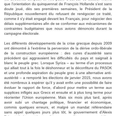
que l'orientation du quinquennat de François Hollande s'est sans
doute joué, dès ses premières semaines, le Président de la
République nouvellement élu refusant de renégocier ce traité,
comme il s'y était engagé devant les Français, pour négocier des
délais supplémentaires afin de se conformer aux mécanismes de
contraintes budgétaires que nous avions dénoncés durant la
campagne électorale.
Les différents développements de la crise grecque depuis 2009
ont démontré à l'extrême la perversion de la dérive ordo-libérale
de la construction européenne : des cures d'austérité sans
précédent qui aggravaient les difficultés du pays et saignait à
blanc le peuple grec. Lorsque Syriza – au terme d'un processus
qui alliait tout à la fois le déshonneur et la déconfiture du PASOK
et une profonde aspiration du peuple grec à une alternative anti-
austérité – a remporté les élections de janvier 2015, nous avons
été nombreux à espérer qu'il y avait enfin une possibilité de faire
évoluer le rapport de force, d'abord pour mettre un terme aux
supplices infligés aux Grecs et ensuite et à plus long terme pour
réorienter l'Union européenne. Mais six mois plus tard, après
avoir subi un chantage politique, financier et économique,
commis quelques erreurs, et malgré un mandat référendaire
sans appel quelques jours plus tôt, le gouvernement d'Alexis