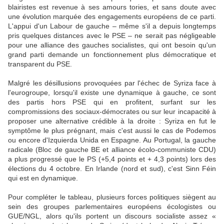
blairistes est revenue à ses amours tories, et sans doute avec
une évolution marquée des engagements européens de ce parti.
L'appui d'un Labour de gauche – même s'il a depuis longtemps
pris quelques distances avec le PSE – ne serait pas négligeable
pour une alliance des gauches socialistes, qui ont besoin qu'un
grand parti demande un fonctionnement plus démocratique et
transparent du PSE.
Malgré les désillusions provoquées par l'échec de Syriza face à
l'eurogroupe, lorsqu'il existe une dynamique à gauche, ce sont
des partis hors PSE qui en profitent, surfant sur les
compromissions des sociaux-démocrates ou sur leur incapacité à
proposer une alternative crédible à la droite : Syriza en fut le
symptôme le plus prégnant, mais c'est aussi le cas de Podemos
ou encore d'Izquierda Unida en Espagne. Au Portugal, la gauche
radicale (Bloc de gauche BE et alliance écolo-communiste CDU)
a plus progressé que le PS (+5,4 points et + 4,3 points) lors des
élections du 4 octobre. En Irlande (nord et sud), c'est Sinn Féin
qui est en dynamique.
Pour compléter le tableau, plusieurs forces politiques siègent au
sein des groupes parlementaires européens écologistes ou
GUE/NGL, alors qu'ils portent un discours socialiste assez «