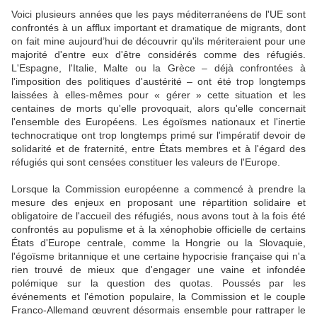
Voici plusieurs années que les pays méditerranéens de l'UE sont
confrontés à un afflux important et dramatique de migrants, dont
on fait mine aujourd’hui de découvrir qu'ils mériteraient pour une
majorité d'entre eux d'être considérés comme des réfugiés.
L'Espagne, l'Italie, Malte ou la Grèce – déjà confrontées à
l'imposition des politiques d'austérité – ont été trop longtemps
laissées à elles-mêmes pour « gérer » cette situation et les
centaines de morts qu'elle provoquait, alors qu'elle concernait
l'ensemble des Européens. Les égoïsmes nationaux et l'inertie
technocratique ont trop longtemps primé sur l'impératif devoir de
solidarité et de fraternité, entre États membres et à l'égard des
réfugiés qui sont censées constituer les valeurs de l'Europe.
Lorsque la Commission européenne a commencé à prendre la
mesure des enjeux en proposant une répartition solidaire et
obligatoire de l'accueil des réfugiés, nous avons tout à la fois été
confrontés au populisme et à la xénophobie officielle de certains
États d'Europe centrale, comme la Hongrie ou la Slovaquie,
l'égoïsme britannique et une certaine hypocrisie française qui n'a
rien trouvé de mieux que d'engager une vaine et infondée
polémique sur la question des quotas. Poussés par les
événements et l'émotion populaire, la Commission et le couple
Franco-Allemand œuvrent désormais ensemble pour rattraper le