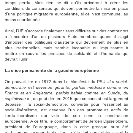
temps perdu. Mais rien ne dit qu'ils arriveront à créer les
conditions du consensus qui doivent permettre la mise en place
d'une politique migratoire européenne, si ce n'est commune, au
moins coordonnée.
Ainsi, l'UE s'accorde finalement sans difficulté sur des contraintes
à l'encontre d'un ou plusieurs États membres quand il s'agit
d'imposer des politiques d'austérité qui deviennent de plus en
plus irrationnelles, mais semble incapable ou impuissante à
mettre en œuvre les principes de solidarité et d'humanité qui
devrait l'unir.
La crise permanente de la gauche européenne
On pouvait lire en 1972 dans Le Manifeste du PSU «
La social-
démocratie est devenue gérante, parfois médiocre comme en
France et en Angleterre, parfois habile comme en Suède, du
capitalisme.
» ; on peut dire en 2015 que ce constat est largement
dépassé : la social-démocratie, convertie pour l'essentiel au
social-libéralisme, est devenue l'un des promoteurs actifs de
l'ordo-libéralisme qui vide de son sens la construction
européenne. À ce titre, le comportement de Jeroen Dijsselbloem,
président de l'eurogroupe, dans la crise grecque aura été
parfaitement insupportable. Tout a été fait pour obtenir soit la