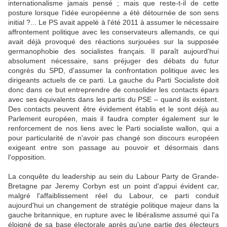
internationalisme jamais pensé ; mais que reste-t-il de cette
posture lorsque l'idée européenne a été détournée de son sens
initial ?... Le PS avait appelé à l'été 2011 à assumer le nécessaire
affrontement politique avec les conservateurs allemands, ce qui
avait déjà provoqué des réactions surjouées sur la supposée
germanophobie des socialistes français. Il paraît aujourd'hui
absolument nécessaire, sans préjuger des débats du futur
congrès du SPD, d'assumer la confrontation politique avec les
dirigeants actuels de ce parti. La gauche du Parti Socialiste doit
donc dans ce but entreprendre de consolider les contacts épars
avec ses équivalents dans les partis du PSE – quand ils existent.
Des contacts peuvent être évidement établis et le sont déjà au
Parlement européen, mais il faudra compter également sur le
renforcement de nos liens avec le Parti socialiste wallon, qui a
pour particularité de n'avoir pas changé son discours européen
exigeant entre son passage au pouvoir et désormais dans
l'opposition.
La conquête du leadership au sein du Labour Party de Grande-
Bretagne par Jeremy Corbyn est un point d'appui évident car,
malgré l'affaiblissement réel du Labour, ce parti conduit
aujourd'hui un changement de stratégie politique majeur dans la
gauche britannique, en rupture avec le libéralisme assumé qui l'a
éloigné de sa base électorale après qu'une partie des électeurs