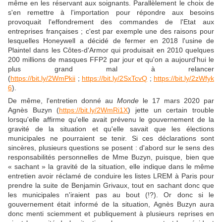
même en les réservant aux soignants. Parallèlement le choix de
s'en remettre à l'importation pour répondre aux besoins
provoquait l'effondrement des commandes de l'Etat aux
entreprises françaises ; c'est par exemple une des raisons pour
lesquelles Honeywell a décidé de fermer en 2018 l'usine de
Plaintel dans les Côtes-d'Armor qui produisait en 2010 quelques
200 millions de masques FFP2 par jour et qu'on a aujourd'hui le
plus grand mal à relancer
(
https://bit.ly/2WmPkii
;
https://bit.ly/2SxTcvQ
;
https://bit.ly/2zWfyk
6
).
De même, l'entretien donné au
Monde
le 17 mars 2020 par
Agnès Buzyn (
https://bit.ly/2WmRi1X
) jette un certain trouble
lorsqu'elle affirme qu'elle avait prévenu le gouvernement de la
gravité de la situation et qu'elle savait que les élections
municipales ne pourraient se tenir. Si ces déclarations sont
sincères, plusieurs questions se posent : d'abord sur le sens des
responsabilités personnelles de Mme Buzyn, puisque, bien que
« sachant » la gravité de la situation, elle indique dans le même
entretien avoir réclamé de conduire les listes LREM à Paris pour
prendre la suite de Benjamin Grivaux, tout en sachant donc que
les municipales n'iraient pas au bout (!?). Or donc si le
gouvernement était informé de la situation, Agnès Buzyn aura
donc menti sciemment et publiquement à plusieurs reprises en