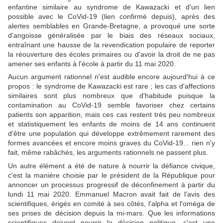
enfantine similaire au syndrome de Kawazacki et d'un lien
possible avec le CoVid-19 (lien confirmé depuis), après des
alertes semblables en Grande-Bretagne, a provoqué une sorte
d'angoisse généralisée par le biais des réseaux sociaux,
entraînant une hausse de la revendication populaire de reporter
la réouverture des écoles primaires ou d'avoir la droit de ne pas
amener ses enfants à l'école à partir du 11 mai 2020.
Aucun argument rationnel n'est audible encore aujourd'hui à ce
propos : le syndrome de Kawazacki est rare ; les cas d'affections
similaires sont plus nombreux que d'habitude puisque la
contamination au CoVid-19 semble favoriser chez certains
patients son apparition, mais ces cas restent très peu nombreux
et statistiquement les enfants de moins de 14 ans continuent
d'être une population qui développe extrêmement rarement des
formes avancées et encore moins graves du CoVid-19... rien n'y
fait, même rabâchés, les arguments rationnels ne passent plus.
Un autre élément a été de nature à nourrir la défiance civique,
c'est la manière choisie par le président de la République pour
annoncer un processus progressif de déconfinement à partir du
lundi 11 mai 2020. Emmanuel Macron avait fait de l'avis des
scientifiques, érigés en comité à ses côtés, l'alpha et l'oméga de
ses prises de décision depuis la mi-mars. Que les informations
scientifiques doivent nourrir la décision politique, c'est une