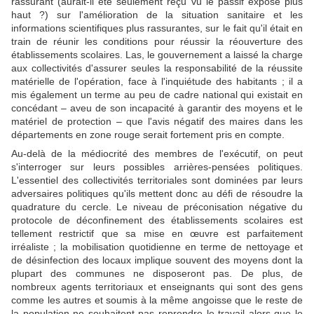
rassurant (aurait-il été seulement reçu vu le passif exposé plus
haut ?) sur l'amélioration de la situation sanitaire et les
informations scientifiques plus rassurantes, sur le fait qu'il était en
train de réunir les conditions pour réussir la réouverture des
établissements scolaires. Las, le gouvernement a laissé la charge
aux collectivités d'assurer seules la responsabilité de la réussite
matérielle de l'opération, face à l'inquiétude des habitants ; il a
mis également un terme au peu de cadre national qui existait en
concédant – aveu de son incapacité à garantir des moyens et le
matériel de protection – que l'avis négatif des maires dans les
départements en zone rouge serait fortement pris en compte.
Au-delà de la médiocrité des membres de l'exécutif, on peut
s'interroger sur leurs possibles arrières-pensées politiques.
L'essentiel des collectivités territoriales sont dominées par leurs
adversaires politiques qu'ils mettent donc au défi de résoudre la
quadrature du cercle. Le niveau de préconisation négative du
protocole de déconfinement des établissements scolaires est
tellement restrictif que sa mise en œuvre est parfaitement
irréaliste ; la mobilisation quotidienne en terme de nettoyage et
de désinfection des locaux implique souvent des moyens dont la
plupart des communes ne disposeront pas. De plus, de
nombreux agents territoriaux et enseignants qui sont des gens
comme les autres et soumis à la même angoisse que le reste de
la population ne souhaitent pas reprendre le travail alors que le