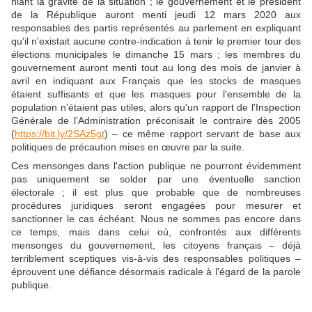
niant la gravité de la situation ; le gouvernement et le président
de la République auront menti jeudi 12 mars 2020 aux
responsables des partis représentés au parlement en expliquant
qu'il n'existait aucune contre-indication à tenir le premier tour des
élections municipales le dimanche 15 mars ; les membres du
gouvernement auront menti tout au long des mois de janvier à
avril en indiquant aux Français que les stocks de masques
étaient suffisants et que les masques pour l'ensemble de la
population n'étaient pas utiles, alors qu'un rapport de l'Inspection
Générale de l'Administration préconisait le contraire dès 2005
(
https://bit.ly/2SAz5gt
) – ce même rapport servant de base aux
politiques de précaution mises en œuvre par la suite.
Ces mensonges dans l'action publique ne pourront évidemment
pas uniquement se solder par une éventuelle sanction
électorale ; il est plus que probable que de nombreuses
procédures juridiques seront engagées pour mesurer et
sanctionner le cas échéant. Nous ne sommes pas encore dans
ce temps, mais dans celui où, confrontés aux différents
mensonges du gouvernement, les citoyens français – déjà
terriblement sceptiques vis-à-vis des responsables politiques –
éprouvent une défiance désormais radicale à l'égard de la parole
publique.