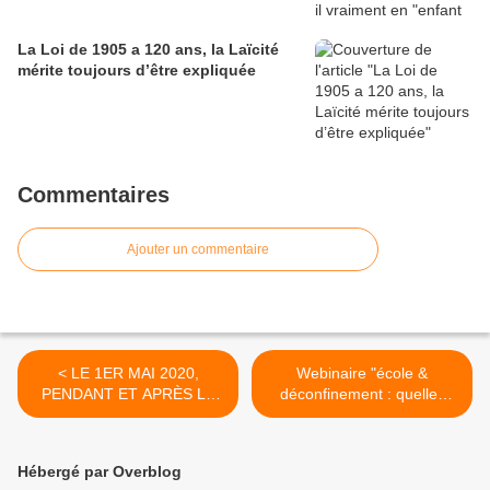
La Loi de 1905 a 120 ans, la Laïcité
mérite toujours d’être expliquée
Commentaires
Ajouter un commentaire
< LE 1ER MAI 2020,
Webinaire "école &
PENDANT ET APRÈS LE
déconfinement : quelles
CONFINEMENT, LA
conséquences et que faire
GAUCHE RÉPUBLICAINE &
ensuite ?" - Débat organisé
SOCIALISTE EST PLUS
par la page facebook "Ne
Hébergé par Overblog
QUE JAMAIS DANS LE
les laissons plus faire !" >