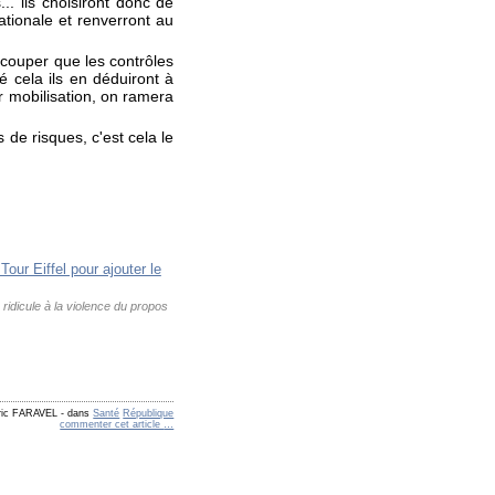
. ils choisiront donc de
ationale et renverront au
 couper que les contrôles
é cela ils en déduiront à
ur mobilisation, on ramera
de risques, c'est cela le
ridicule à la violence du propos
éric FARAVEL
-
dans
Santé
République
commenter cet article
…