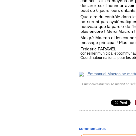
contact, j'ai les moyens de
déclarer sur l'honneur avoir
bout de 6 jours leurs enfants
Que dire du contrôle dans le
ne seront pas systématiques,
nouveau que la parole de l'Et
plus encore ! Merci Macron !
Malgré Macron et les conneri
message principal ! Plus nou
Frédéric FARAVEL
conseiller municipal et communau
Coordinateur national pour les p
Emmanuel Macron se mettait en scène l
commentaires