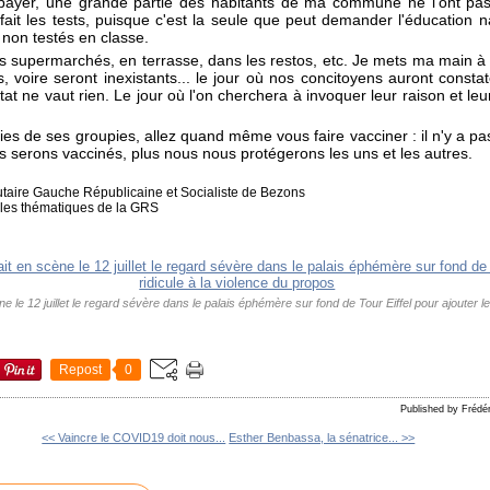
 payer, une grande partie des habitants de ma commune ne l'ont pas..
 fait les tests, puisque c'est la seule que peut demander l'éducation n
 non testés en classe.
s supermarchés, en terrasse, dans les restos, etc. Je mets ma main à
 voire seront inexistants... le jour où nos concitoyens auront constat
at ne vaut rien. Le jour où l'on cherchera à invoquer leur raison et le
es de ses groupies, allez quand même vous faire vacciner : il n'y a pas 
s serons vaccinés, plus nous nous protégerons les uns et les autres.
taire Gauche Républicaine et Socialiste de Bezons
ôles thématiques de la GRS
e 12 juillet le regard sévère dans le palais éphémère sur fond de Tour Eiffel pour ajouter le 
Repost
0
Published by Fréd
<< Vaincre le COVID19 doit nous...
Esther Benbassa, la sénatrice... >>