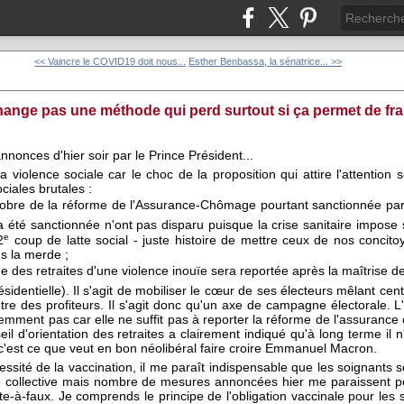
<< Vaincre le COVID19 doit nous...
Esther Benbassa, la sénatrice... >>
change pas une méthode qui perd surtout si ça permet de fra
nnonces d'hier soir par le Prince Président...
 violence sociale car le choc de la proposition qui attire l'attention
iales brutales :
obre de la réforme de l'Assurance-Chômage pourtant sanctionnée par le
e a été sanctionnée n'ont pas disparu puisque la crise sanitaire impo
e
2
coup de latte social - juste histoire de mettre ceux de nos concito
s la merde ;
me des retraites d'une violence inouïe sera reportée après la maîtrise 
sidentielle). Il s'agit de mobiliser le cœur de ses électeurs mêlant cent
être des profiteurs. Il s'agit donc qu'un axe de campagne électorale. L'
emment pas car elle ne suffit pas à reporter la réforme de l'assuran
eil d'orientation des retraites a clairement indiqué qu'à long terme il
c'est ce que veut en bon néolibéral faire croire Emmanuel Macron.
essité de la vaccination, il me paraît indispensable que les soignants 
 collective mais nombre de mesures annoncées hier me paraissent pe
te-à-faux. Je comprends le principe de l'obligation vaccinale pour les so