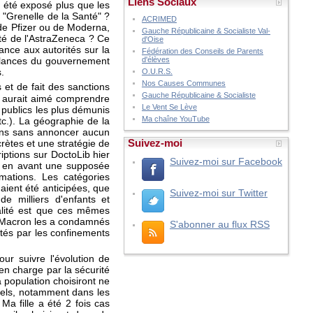
Liens Sociaux
a été exposé plus que les
 "Grenelle de la Santé" ?
ACRIMED
 de Pfizer ou de Moderna,
Gauche Républicaine & Socialiste Val-
té de l'AstraZeneca ? Ce
d'Oise
ance aux autorités sur la
Fédération des Conseils de Parents
aillances du gouvernement
d'élèves
s.
O.U.R.S.
Nos Causes Communes
et de fait des sanctions
Gauche Républicaine & Socialiste
n aurait aimé comprendre
Le Vent Se Lève
s publics les plus démunis
Ma chaîne YouTube
tc.). La géographie de la
yens sans annoncer aucun
Suivez-moi
crètes et une stratégie de
iptions sur DoctoLib hier
Suivez-moi sur Facebook
rd en avant une supposée
mations. Les catégories
aient été anticipées, que
Suivez-moi sur Twitter
e milliers d'enfants et
éalité est que ces mêmes
l Macron les a condamnés
S'abonner au flux RSS
ectés par les confinements
ur suivre l'évolution de
en charge par la sécurité
a population choisiront ne
quels, notamment dans les
Ma fille a été 2 fois cas