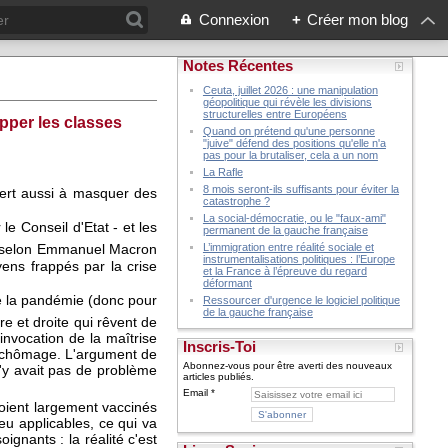
Connexion
+
Créer mon blog
Notes Récentes
Ceuta, juillet 2026 : une manipulation
géopolitique qui révèle les divisions
structurelles entre Européens
pper les classes
Quand on prétend qu'une personne
"juive" défend des positions qu'elle n'a
pas pour la brutaliser, cela a un nom
La Rafle
8 mois seront-ils suffisants pour éviter la
 sert aussi à masquer des
catastrophe ?
La social-démocratie, ou le "faux-ami"
 Conseil d'Etat - et les
permanent de la gauche française
se selon Emmanuel Macron
L’immigration entre réalité sociale et
instrumentalisations politiques : l’Europe
yens frappés par la crise
et la France à l’épreuve du regard
déformant
de la pandémie (donc pour
Ressourcer d'urgence le logiciel politique
de la gauche française
re et droite qui rêvent de
invocation de la maîtrise
Inscris-Toi
ce chômage. L'argument de
Abonnez-vous pour être averti des nouveaux
 n'y avait pas de problème
articles publiés.
Email
soient largement vaccinés
u applicables, ce qui va
ignants : la réalité c'est