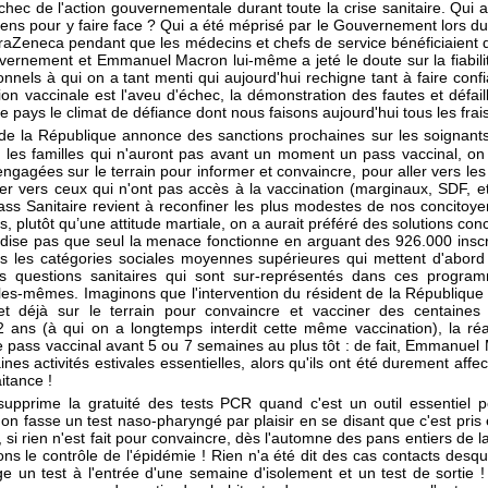
échec de l'action gouvernementale durant toute la crise sanitaire. Qui 
ns pour y faire face ? Qui a été méprisé par le Gouvernement lors du
traZeneca pendant que les médecins et chefs de service bénéficiaient
rnement et Emmanuel Macron lui-même a jeté le doute sur la fiabili
nnels à qui on a tant menti qui aujourd'hui rechigne tant à faire confi
ation vaccinale est l'aveu d'échec, la démonstration des fautes et déf
le pays le climat de défiance dont nous faisons aujourd'hui tous les frai
e la République annonce des sanctions prochaines sur les soignants 
 les familles qui n'auront pas avant un moment un pass vaccinal, o
 engagées sur le terrain pour informer et convaincre, pour aller vers le
er vers ceux qui n'ont pas accès à la vaccination (marginaux, SDF, e
 Pass Sanitaire revient à reconfiner les plus modestes de nos concito
s, plutôt qu’une attitude martiale, on a aurait préféré des solutions con
 dise pas que seul la menace fonctionne en arguant des 926.000 inscr
ans les catégories sociales moyennes supérieures qui mettent d'abo
les questions sanitaires qui sont sur-représentés dans ces program
lles-mêmes. Imaginons que l'intervention du résident de la République 
et déjà sur le terrain pour convaincre et vacciner des centaines d
2 ans (à qui on a longtemps interdit cette même vaccination), la r
e pass vaccinal avant 5 ou 7 semaines au plus tôt : de fait, Emmanue
nes activités estivales essentielles, alors qu'ils ont été durement aff
aitance !
supprime la gratuité des tests PCR quand c'est un outil essentiel po
on fasse un test naso-pharyngé par plaisir en se disant que c'est pris 
e, si rien n'est fait pour convaincre, dès l'automne des pans entiers de l
ons le contrôle de l'épidémie ! Rien n'a été dit des cas contacts des
e un test à l'entrée d'une semaine d'isolement et un test de sortie ! 