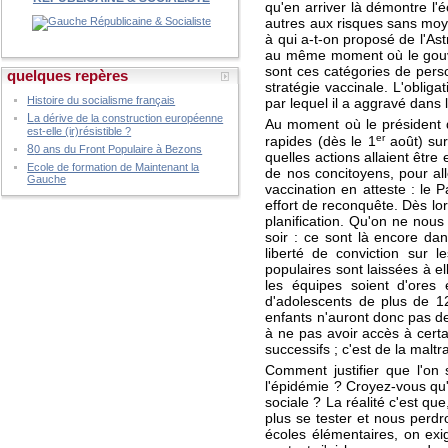
qu'en arriver là démontre l'
autres aux risques sans moye
à qui a-t-on proposé de l'As
au même moment où le gouve
sont ces catégories de perso
quelques repères
stratégie vaccinale. L'oblig
Histoire du socialisme français
par lequel il a aggravé dans 
L
a dérive de la construction européenne
Au moment où le président d
est-elle (ir)résistible ?
er
rapides (dès le 1
août) sur
8
0 ans du Front Populaire à Bezons
quelles actions allaient être
Ecole de formation de Maintenant la
de nos concitoyens, pour all
Gauche
vaccination en atteste : le
effort de reconquête. Dès lor
planification. Qu'on ne nous
soir : ce sont là encore d
liberté de conviction sur 
populaires sont laissées à e
les équipes soient d'ores 
d'adolescents de plus de 1
enfants n'auront donc pas d
à ne pas avoir accès à certai
successifs ; c'est de la maltr
Comment justifier que l'on 
l'épidémie ? Croyez-vous qu'
sociale ? La réalité c'est qu
plus se tester et nous perdr
écoles élémentaires, on exig