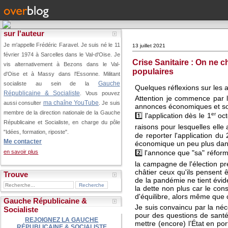
sur l'auteur
Je m'appelle Frédéric Faravel. Je suis né le 11
13 juillet 2021
février 1974 à Sarcelles dans le Val-d'Oise.
Je
Crise Sanitaire : On ne 
vis alternativement à Bezons dans le Val-
populaires
d'Oise et à Massy dans l'Essonne. Militant
Gauche
socialiste au sein de la
Quelques réflexions sur les a
Républicaine & Socialiste
. Vous pouvez
Attention je commence par la
ma chaîne YouTube
aussi consulter
. Je suis
annonces économiques et soc
membre de la direction nationale de la Gauche
er
1️⃣ l'application dès le 1
oct
Républicaine et Socialiste, en charge du pôle
raisons pour lesquelles ell
"Idées, formation, riposte".
de reporter l'application du 
Me contacter
économique un peu plus dan
2️⃣ l'annonce que "sa" réfor
en savoir plus
la campagne de l'élection pré
châtier ceux qu'ils pensent 
Trouve
de la pandémie ne tient évid
la dette non plus car le cons
d'équilibre, alors même que 
Gauche Républicaine &
Je suis convaincu par la néc
Socialiste
pour des questions de santé
REJOIGNEZ LA GAUCHE
mettre (encore) l’État en por
RÉPUBLICAINE & SOCIALISTE