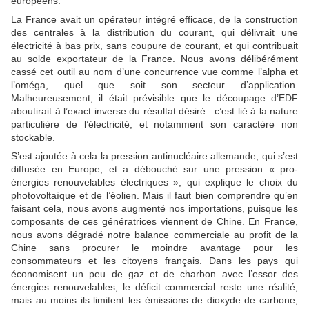
européens.
La France avait un opérateur intégré efficace, de la construction
des centrales à la distribution du courant, qui délivrait une
électricité à bas prix, sans coupure de courant, et qui contribuait
au solde exportateur de la France. Nous avons délibérément
cassé cet outil au nom d’une concurrence vue comme l’alpha et
l’oméga, quel que soit son secteur d’application.
Malheureusement, il était prévisible que le découpage d’EDF
aboutirait à l’exact inverse du résultat désiré : c’est lié à la nature
particulière de l’électricité, et notamment son caractère non
stockable.
S’est ajoutée à cela la pression antinucléaire allemande, qui s’est
diffusée en Europe, et a débouché sur une pression « pro-
énergies renouvelables électriques », qui explique le choix du
photovoltaïque et de l’éolien. Mais il faut bien comprendre qu’en
faisant cela, nous avons augmenté nos importations, puisque les
composants de ces génératrices viennent de Chine. En France,
nous avons dégradé notre balance commerciale au profit de la
Chine sans procurer le moindre avantage pour les
consommateurs et les citoyens français. Dans les pays qui
économisent un peu de gaz et de charbon avec l’essor des
énergies renouvelables, le déficit commercial reste une réalité,
mais au moins ils limitent les émissions de dioxyde de carbone,