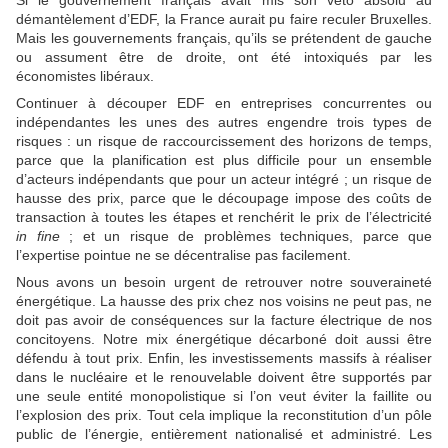
Si le gouvernement français avait mis son veto absolu au
démantèlement d’EDF, la France aurait pu faire reculer Bruxelles.
Mais les gouvernements français, qu’ils se prétendent de gauche
ou assument être de droite, ont été intoxiqués par les
économistes libéraux.
Continuer à découper EDF en entreprises concurrentes ou
indépendantes les unes des autres engendre trois types de
risques : un risque de raccourcissement des horizons de temps,
parce que la planification est plus difficile pour un ensemble
d’acteurs indépendants que pour un acteur intégré ; un risque de
hausse des prix, parce que le découpage impose des coûts de
transaction à toutes les étapes et renchérit le prix de l’électricité
in fine
; et un risque de problèmes techniques, parce que
l’expertise pointue ne se décentralise pas facilement.
Nous avons un besoin urgent de retrouver notre souveraineté
énergétique. La hausse des prix chez nos voisins ne peut pas, ne
doit pas avoir de conséquences sur la facture électrique de nos
concitoyens. Notre mix énergétique décarboné doit aussi être
défendu à tout prix. Enfin, les investissements massifs à réaliser
dans le nucléaire et le renouvelable doivent être supportés par
une seule entité monopolistique si l’on veut éviter la faillite ou
l’explosion des prix. Tout cela implique la reconstitution d’un pôle
public de l’énergie, entièrement nationalisé et administré. Les