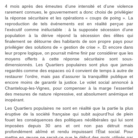
4 mois après des émeutes d’une intensité et d’une violence
rarement connues, le gouvernement a donc choisi de privilégier
la réponse sécuritaire et les opérations « coups de poing ». La
reproduction de tels événements est en réalité perçue par
l’exécutif comme inéluctable : à la supposée sécession d’une
population à la dérive répond la sécession des élites qui
finalement se détourne des habitants de son propre pays pour
privilégier des solutions de « gestion de crise ». Et encore dans
leur propre logique, on pourrait même finir par considérer que les
moyens offerts à cette réponse sécuritaire sont sous-
dimensionnés. Les Quartiers populaires sont plus que jamais
regardés comme des espaces où il convient de temps à autre de
restaurer l’ordre, mais pas d’assurer la tranquillité publique et
encore moins de garantir la justice. Le volet social annoncé à
Chanteloup-les-Vignes, pour compenser à la marge l’essentiel
des mesures de nature répressive, est absolument anémique et
inopérant.
Les Quartiers populaires ne sont en réalité que la partie la plus
éruptive de la société française qui subit aujourd’hui de plein
fouet les conséquences des politiques néolibérales qui lui sont
imposées depuis 30 ans et ont non pas détruit mais
profondément abîmé et rendu impuissant l’État social. Pour
mettre en œuvre ne serait-ce que le début des mots utilisés par