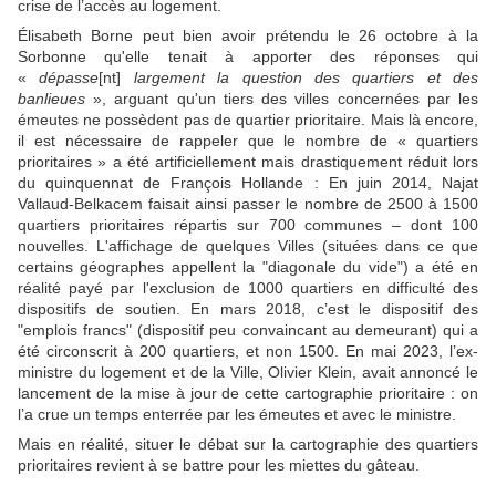
crise de l’accès au logement.
Élisabeth Borne peut bien avoir prétendu le 26 octobre à la
Sorbonne qu'elle tenait à apporter des réponses qui
«
dépasse
[nt]
largement la question des quartiers et des
banlieues
», arguant qu'un tiers des villes concernées par les
émeutes ne possèdent pas de quartier prioritaire. Mais là encore,
il est nécessaire de rappeler que le nombre de « quartiers
prioritaires » a été artificiellement mais drastiquement réduit lors
du quinquennat de François Hollande : En juin 2014, Najat
Vallaud-Belkacem faisait ainsi passer le nombre de 2500 à 1500
quartiers prioritaires répartis sur 700 communes – dont 100
nouvelles. L'affichage de quelques Villes (situées dans ce que
certains géographes appellent la "diagonale du vide") a été en
réalité payé par l'exclusion de 1000 quartiers en difficulté des
dispositifs de soutien. En mars 2018, c’est le dispositif des
"emplois francs" (dispositif peu convaincant au demeurant) qui a
été circonscrit à 200 quartiers, et non 1500. En mai 2023, l’ex-
ministre du logement et de la Ville, Olivier Klein, avait annoncé le
lancement de la mise à jour de cette cartographie prioritaire : on
l’a crue un temps enterrée par les émeutes et avec le ministre.
Mais en réalité, situer le débat sur la cartographie des quartiers
prioritaires revient à se battre pour les miettes du gâteau.