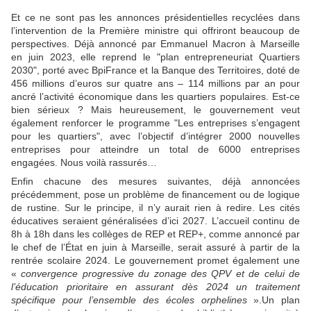
Et ce ne sont pas les annonces présidentielles recyclées dans
l’intervention de la Première ministre qui offriront beaucoup de
perspectives. Déjà annoncé par Emmanuel Macron à Marseille
en juin 2023, elle reprend le "plan entrepreneuriat Quartiers
2030", porté avec BpiFrance et la Banque des Territoires, doté de
456 millions d’euros sur quatre ans – 114 millions par an pour
ancré l’activité économique dans les quartiers populaires. Est-ce
bien sérieux ? Mais heureusement, le gouvernement veut
également renforcer le programme "Les entreprises s’engagent
pour les quartiers", avec l’objectif d’intégrer 2000 nouvelles
entreprises pour atteindre un total de 6000 entreprises
engagées. Nous voilà rassurés…
Enfin chacune des mesures suivantes, déjà annoncées
précédemment, pose un problème de financement ou de logique
de rustine. Sur le principe, il n’y aurait rien à redire. Les cités
éducatives seraient généralisées d’ici 2027. L’accueil continu de
8h à 18h dans les collèges de REP et REP+, comme annoncé par
le chef de l’État en juin à Marseille, serait assuré à partir de la
rentrée scolaire 2024. Le gouvernement promet également une
«
convergence progressive du zonage des QPV et de celui de
l’éducation prioritaire en assurant dès 2024 un traitement
spécifique pour l’ensemble des écoles orphelines
».Un plan