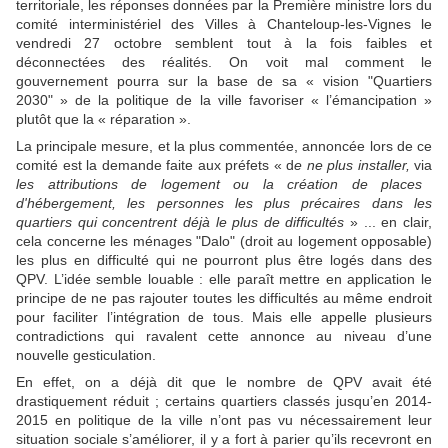
territoriale, les réponses données par la Première ministre lors du
comité interministériel des Villes à Chanteloup-les-Vignes le
vendredi 27 octobre semblent tout à la fois faibles et
déconnectées des réalités. On voit mal comment le
gouvernement pourra sur la base de sa « vision "Quartiers
2030" » de la politique de la ville favoriser « l’émancipation »
plutôt que la « réparation ».
La principale mesure, et la plus commentée, annoncée lors de ce
comité est la demande faite aux préfets « d
e ne plus installer,
via
les attributions de logement ou la création de places
d'hébergement, les personnes les plus précaires dans les
quartiers qui concentrent déjà le plus de difficultés
» ... en clair,
cela concerne les ménages "Dalo" (droit au logement opposable)
les plus en difficulté qui ne pourront plus être logés dans des
QPV. L’idée semble louable : elle paraît mettre en application le
principe de ne pas rajouter toutes les difficultés au même endroit
pour faciliter l’intégration de tous. Mais elle appelle plusieurs
contradictions qui ravalent cette annonce au niveau d’une
nouvelle gesticulation.
En effet, on a déjà dit que le nombre de QPV avait été
drastiquement réduit ; certains quartiers classés jusqu’en 2014-
2015 en politique de la ville n’ont pas vu nécessairement leur
situation sociale s’améliorer, il y a fort à parier qu’ils recevront en