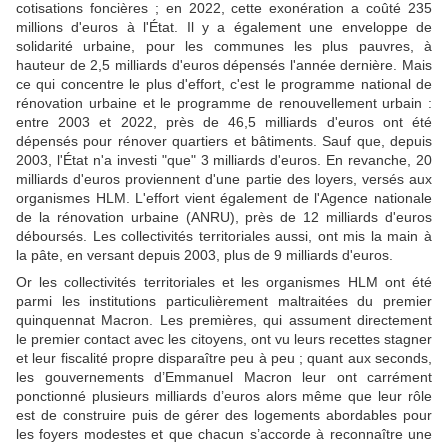
cotisations foncières ; en 2022, cette exonération a coûté 235
millions d'euros à l'État. Il y a également une enveloppe de
solidarité urbaine, pour les communes les plus pauvres, à
hauteur de 2,5 milliards d'euros dépensés l'année dernière. Mais
ce qui concentre le plus d'effort, c'est le programme national de
rénovation urbaine et le programme de renouvellement urbain :
entre 2003 et 2022, près de 46,5 milliards d'euros ont été
dépensés pour rénover quartiers et bâtiments. Sauf que, depuis
2003, l'État n'a investi "que" 3 milliards d'euros. En revanche, 20
milliards d'euros proviennent d'une partie des loyers, versés aux
organismes HLM. L'effort vient également de l'Agence nationale
de la rénovation urbaine (ANRU), près de 12 milliards d'euros
déboursés. Les collectivités territoriales aussi, ont mis la main à
la pâte, en versant depuis 2003, plus de 9 milliards d'euros.
Or les collectivités territoriales et les organismes HLM ont été
parmi les institutions particulièrement maltraitées du premier
quinquennat Macron. Les premières, qui assument directement
le premier contact avec les citoyens, ont vu leurs recettes stagner
et leur fiscalité propre disparaître peu à peu ; quant aux seconds,
les gouvernements d’Emmanuel Macron leur ont carrément
ponctionné plusieurs milliards d’euros alors même que leur rôle
est de construire puis de gérer des logements abordables pour
les foyers modestes et que chacun s’accorde à reconnaître une