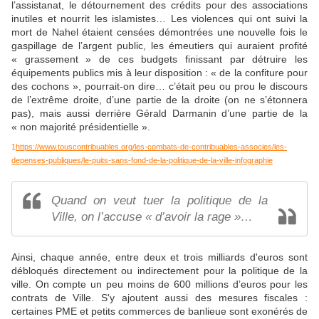
l’assistanat, le détournement des crédits pour des associations
inutiles et nourrit les islamistes… Les violences qui ont suivi la
mort de Nahel étaient censées démontrées une nouvelle fois le
gaspillage de l’argent public, les émeutiers qui auraient profité
« grassement » de ces budgets finissant par détruire les
équipements publics mis à leur disposition : « de la confiture pour
des cochons », pourrait-on dire… c’était peu ou prou le discours
de l’extrême droite, d’une partie de la droite (on ne s’étonnera
pas), mais aussi derrière Gérald Darmanin d’une partie de la
« non majorité présidentielle ».
1
https://www.touscontribuables.org/les-combats-de-contribuables-associes/les-
depenses-publiques/le-puits-sans-fond-de-la-politique-de-la-ville-infographie
Quand on veut tuer la politique de la
Ville, on l’accuse « d’avoir la rage »…
Ainsi, chaque année, entre deux et trois milliards d'euros sont
débloqués directement ou indirectement pour la politique de la
ville. On compte un peu moins de 600 millions d’euros pour les
contrats de Ville. S'y ajoutent aussi des mesures fiscales :
certaines PME et petits commerces de banlieue sont exonérés de