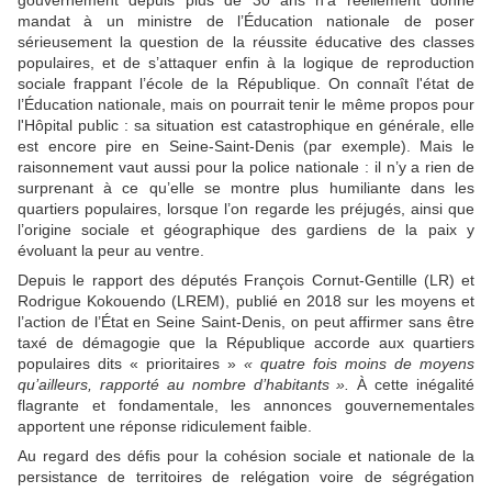
mandat à un ministre de l’Éducation nationale de poser
sérieusement la question de la réussite éducative des classes
populaires, et de s’attaquer enfin à la logique de reproduction
sociale frappant l’école de la République. On connaît l'état de
l’Éducation nationale, mais on pourrait tenir le même propos pour
l'Hôpital public : sa situation est catastrophique en générale, elle
est encore pire en Seine-Saint-Denis (par exemple). Mais le
raisonnement vaut aussi pour la police nationale : il n’y a rien de
surprenant à ce qu’elle se montre plus humiliante dans les
quartiers populaires, lorsque l’on regarde les préjugés, ainsi que
l’origine sociale et géographique des gardiens de la paix y
évoluant la peur au ventre.
Depuis le rapport des ­députés François Cornut-Gentille (LR) et
Rodrigue Kokouendo (LREM), publié en 2018 sur les moyens et
l’action de l’État en Seine Saint-Denis, on peut affirmer sans être
taxé de démagogie que la République accorde aux quartiers
populaires dits « prioritaires »
« quatre fois moins de moyens
qu’ailleurs, rapporté au nombre d’habitants ».
À cette inégalité
flagrante et fondamentale, les annonces gouvernementales
apportent une réponse ridiculement faible.
Au regard des défis pour la cohésion sociale et nationale de la
persistance de territoires de relégation voire de ségrégation