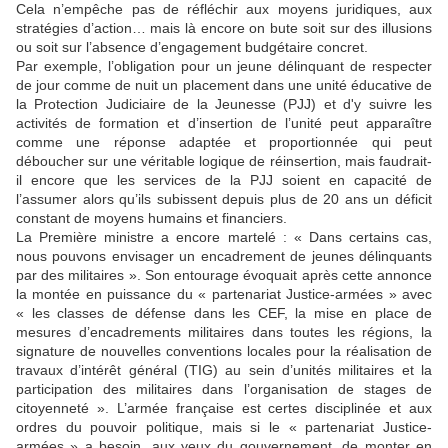
Cela n’empêche pas de réfléchir aux moyens juridiques, aux
stratégies d’action… mais là encore on bute soit sur des illusions
ou soit sur l’absence d’engagement budgétaire concret.
Par exemple, l’obligation pour un jeune délinquant de respecter
de jour comme de nuit un placement dans une unité éducative de
la Protection Judiciaire de la Jeunesse (PJJ) et d'y suivre les
activités de formation et d’insertion de l’unité peut apparaître
comme une réponse adaptée et proportionnée qui peut
déboucher sur une véritable logique de réinsertion, mais faudrait-
il encore que les services de la PJJ soient en capacité de
l’assumer alors qu’ils subissent depuis plus de 20 ans un déficit
constant de moyens humains et financiers.
La Première ministre a encore martelé : « Dans certains cas,
nous pouvons envisager un encadrement de jeunes délinquants
par des militaires ». Son entourage évoquait après cette annonce
la montée en puissance du « partenariat Justice-armées » avec
« les classes de défense dans les CEF, la mise en place de
mesures d’encadrements militaires dans toutes les régions, la
signature de nouvelles conventions locales pour la réalisation de
travaux d’intérêt général (TIG) au sein d’unités militaires et la
participation des militaires dans l’organisation de stages de
citoyenneté ». L’armée française est certes disciplinée et aux
ordres du pouvoir politique, mais si le « partenariat Justice-
armées » a besoin, aux yeux du gouvernement, de monter en