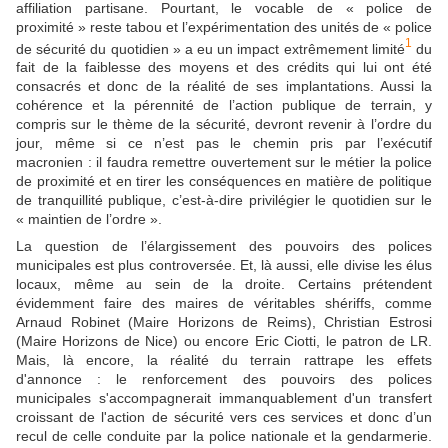
affiliation partisane. Pourtant, le vocable de « police de
proximité » reste tabou et l’expérimentation des unités de « police
1
de sécurité du quotidien » a eu un impact extrêmement limité
du
fait de la faiblesse des moyens et des crédits qui lui ont été
consacrés et donc de la réalité de ses implantations. Aussi la
cohérence et la pérennité de l’action publique de terrain, y
compris sur le thème de la sécurité, devront revenir à l’ordre du
jour, même si ce n’est pas le chemin pris par l’exécutif
macronien : il faudra remettre ouvertement sur le métier la police
de proximité et en tirer les conséquences en matière de politique
de tranquillité publique, c’est-à-dire privilégier le quotidien sur le
« maintien de l’ordre ».
La question de l’élargissement des pouvoirs des polices
municipales est plus controversée. Et, là aussi, elle divise les élus
locaux, même au sein de la droite. Certains prétendent
évidemment faire des maires de véritables shériffs, comme
Arnaud Robinet (Maire Horizons de Reims), Christian Estrosi
(Maire Horizons de Nice) ou encore Eric Ciotti, le patron de LR.
Mais, là encore, la réalité du terrain rattrape les effets
d'annonce : le renforcement des pouvoirs des polices
municipales s'accompagnerait immanquablement d'un transfert
croissant de l'action de sécurité vers ces services et donc d’un
recul de celle conduite par la police nationale et la gendarmerie.