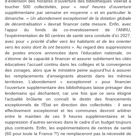
d’extension des horaires d’ouverture des bibliothèques viserait à
toucher 500 collectivités, pour «
neuf heures d’ouverture
supplémentaire par semaine en moyenne
» et en particulier le
dimanche. «
Un abondement exceptionnel de la dotation globale
de décentralisation
» devrait financer cette mesure. Enfin, avec
l’appui du fonds de co-investissement de l’ANRU,
l’expérimentation de 60 centres de santé sera conduite d’ici 2027,
avec pour «
priorité d’aller vers les habitants et de les orienter
vers les soins dont ils ont besoins
». Au regard des suppressions
de postes encore annoncées dans l’éducation nationale, on
s’étonne de la capacité à financer et assurer subitement les cités
éducatives l’accueil continu dans les collèges et la convergence
des zonages, alors que le ministère peine aujourd’hui à assurer
les remplacements d’enseignants absents dans les mêmes
territoires. L’abondement « exceptionnel » pour financier
l’ouverture supplémentaire des bibliothèques laisse présager des
lendemains qui déchantent, car une fois que ce sera éloigné
l’actualité brûlante on connaît le destin des financements
exceptionnels de l’État en direction des collectivités : il sera
effectivement exceptionnel et les communes devront arbitrer
entre le maintien de ces 9 heures supplémentaires et la
suppression d’autres services dans le cadre d’un budget toujours
plus contraints. Enfin, les expérimentations de centres de santé
(60 pour toute la France ?!) ne remplaceront pas la nécessité de