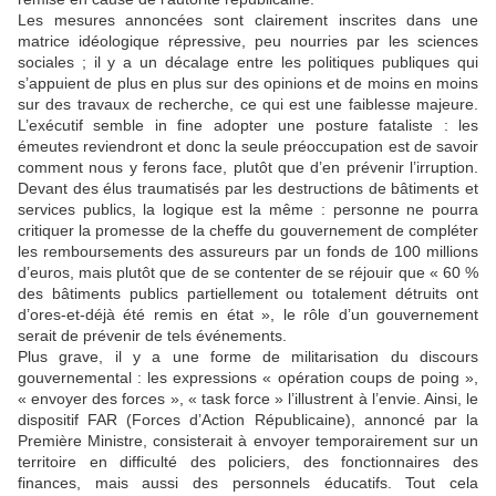
Les mesures annoncées sont clairement inscrites dans une
matrice idéologique répressive, peu nourries par les sciences
sociales ; il y a un décalage entre les politiques publiques qui
s’appuient de plus en plus sur des opinions et de moins en moins
sur des travaux de recherche, ce qui est une faiblesse majeure.
L’exécutif semble in fine adopter une posture fataliste : les
émeutes reviendront et donc la seule préoccupation est de savoir
comment nous y ferons face, plutôt que d’en prévenir l’irruption.
Devant des élus traumatisés par les destructions de bâtiments et
services publics, la logique est la même : personne ne pourra
critiquer la promesse de la cheffe du gouvernement de compléter
les remboursements des assureurs par un fonds de 100 millions
d’euros, mais plutôt que de se contenter de se réjouir que « 60 %
des bâtiments publics partiellement ou totalement détruits ont
d’ores-et-déjà été remis en état », le rôle d’un gouvernement
serait de prévenir de tels événements.
Plus grave, il y a une forme de militarisation du discours
gouvernemental : les expressions « opération coups de poing »,
« envoyer des forces », « task force » l’illustrent à l’envie. Ainsi, le
dispositif FAR (Forces d’Action Républicaine), annoncé par la
Première Ministre, consisterait à envoyer temporairement sur un
territoire en difficulté des policiers, des fonctionnaires des
finances, mais aussi des personnels éducatifs. Tout cela