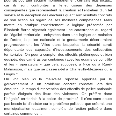
pourrait pourtant séduire momentanément certains élus locaux,
car ils sont confrontés à l'effet ciseau des dépenses
conséquentes que représentent la création et l'entretien d'un tel
service et la déception des électeurs quant aux résultats concrets
de son action au regard de ses moindres compétences. Mais
mettre en pratique concrètement la logique présentée par
Élisabeth Borne signerait également une catastrophe au regard
de l'égalité territoriale : enkystées dans une logique de maintien
de l'ordre, la police nationale et la gendarmerie déserteraient
progressivement les Villes dans lesquelles la sécurité serait
dépendante des capacités d'investissements des collectivités
territoriales. On pourra compter des effectifs pléthoriques et bien
équipés, des caméras par centaines (avec les écrans de contrôle
et les « opérateurs » que cela suppose), à Nice ou à Rueil-
Malmaison, mais que se passera-t-il à Charleville-Mézières ou à
Grigny ?
On voit bien ici la mauvaise réponse apportée par le
gouvernement à un problème concret constaté lors des
émeutes : le temps d'intervention des effectifs de police nationale
parfois éloignés des lieux des violences. On préfère donc
l'inégalité territoriale à la police de proximité. Il n’est sans doute
pas besoin ici d’insister sur le problème politique que créerait une
municipalisation quasiment complète de l’action policière dans
certaines communes…