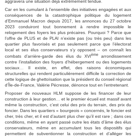
aggravera une situation déjà extrêmement tendue.
Car en les cumulant à l’ensemble des initiatives engagées et aux
conséquences de la catastrophique politique du logement
d’Emmanuel Macron depuis 2017, les annonces du 27 octobre
2023 conduiront tout bonnement à rendre impossible le
relogement des foyers les plus précaires. Pourquoi ? Parce que
l’offre de PLUS et de PLAI n’existe pas (ou très peu) dans les
quartier plus favorisés et pas seulement parce que l’électorat
local et ses élus conservateurs s’y opposent – on connaît les
ème
combats d’arrière-garde des élus du XVI
arrondissement
contre l’installation des foyers d’hébergement ou des logements
sociaux… Il existe, en effet, des raisons économiques
structurelles qui rendent particulièrement difficile la correction de
cette logique de ghettoïsation que la président du conseil régional
d’Île-de-France, Valérie Pécresse, dénonce tout en l’entretenant.
Proposer de nouveaux HLM suppose de les financer de leur
construction à leur gestion… et le premier écueil est massif avant
même la construction, c’est celui des prix du terrain, des prix du
foncier. Dans les quartiers « bourgeois » concernés, le foncier est
cher, très cher, et il est d’autant plus cher qu’il est rare ; dans ces
conditions, même en ayant passé outre les états d’âme des élus
conservateurs, même en accumulant tous les dispositifs qui
permettent de subventionner la construction et d’alléger les