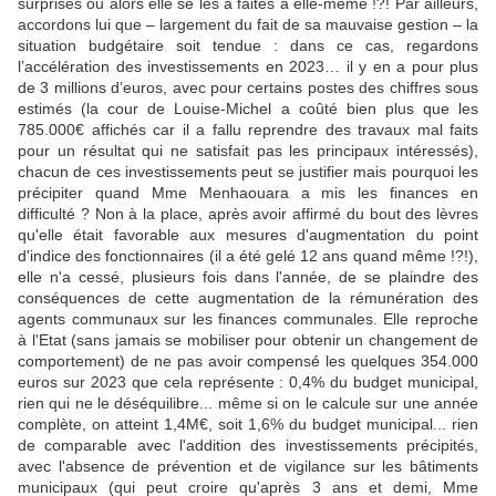
surprises ou alors elle se les a faites à elle-même !?! Par ailleurs,
accordons lui que – largement du fait de sa mauvaise gestion – la
situation budgétaire soit tendue : dans ce cas, regardons
l’accélération des investissements en 2023… il y en a pour plus
de 3 millions d’euros, avec pour certains postes des chiffres sous
estimés (la cour de Louise-Michel a coûté bien plus que les
785.000€ affichés car il a fallu reprendre des travaux mal faits
pour un résultat qui ne satisfait pas les principaux intéressés),
chacun de ces investissements peut se justifier mais pourquoi les
précipiter quand Mme Menhaouara a mis les finances en
difficulté ? Non à la place, après avoir affirmé du bout des lèvres
qu'elle était favorable aux mesures d'augmentation du point
d'indice des fonctionnaires (il a été gelé 12 ans quand même !?!),
elle n'a cessé, plusieurs fois dans l'année, de se plaindre des
conséquences de cette augmentation de la rémunération des
agents communaux sur les finances communales. Elle reproche
à l'Etat (sans jamais se mobiliser pour obtenir un changement de
comportement) de ne pas avoir compensé les quelques 354.000
euros sur 2023 que cela représente : 0,4% du budget municipal,
rien qui ne le déséquilibre... même si on le calcule sur une année
complète, on atteint 1,4M€, soit 1,6% du budget municipal... rien
de comparable avec l'addition des investissements précipités,
avec l'absence de prévention et de vigilance sur les bâtiments
municipaux (qui peut croire qu'après 3 ans et demi, Mme