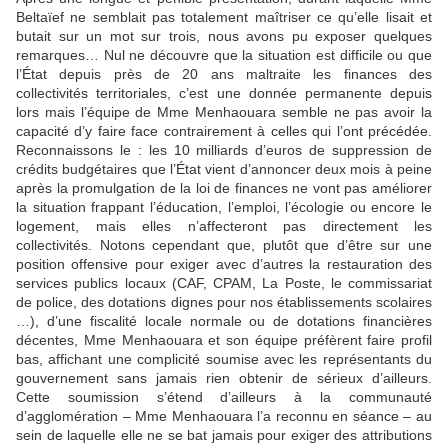
Beltaïef ne semblait pas totalement maîtriser ce qu’elle lisait et
butait sur un mot sur trois, nous avons pu exposer quelques
remarques… Nul ne découvre que la situation est difficile ou que
l’État depuis près de 20 ans maltraite les finances des
collectivités territoriales, c’est une donnée permanente depuis
lors mais l’équipe de Mme Menhaouara semble ne pas avoir la
capacité d’y faire face contrairement à celles qui l’ont précédée.
Reconnaissons le : les 10 milliards d’euros de suppression de
crédits budgétaires que l’État vient d’annoncer deux mois à peine
après la promulgation de la loi de finances ne vont pas améliorer
la situation frappant l’éducation, l’emploi, l’écologie ou encore le
logement, mais elles n’affecteront pas directement les
collectivités. Notons cependant que, plutôt que d’être sur une
position offensive pour exiger avec d’autres la restauration des
services publics locaux (CAF, CPAM, La Poste, le commissariat
de police, des dotations dignes pour nos établissements scolaires
…), d’une fiscalité locale normale ou de dotations financières
décentes, Mme Menhaouara et son équipe préfèrent faire profil
bas, affichant une complicité soumise avec les représentants du
gouvernement sans jamais rien obtenir de sérieux d’ailleurs.
Cette soumission s’étend d’ailleurs à la communauté
d’agglomération – Mme Menhaouara l’a reconnu en séance – au
sein de laquelle elle ne se bat jamais pour exiger des attributions