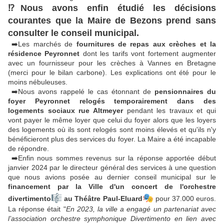
⁉️Nous avons enfin étudié les décisions
courantes que la Maire de Bezons prend sans
consulter le conseil municipal.
➡️Les marchés de
fournitures de repas aux crèches et la
résidence Peyronnet
dont les tarifs vont fortement augmenter
avec un fournisseur pour les crèches à Vannes en Bretagne
(merci pour le bilan carbone). Les explications ont été pour le
moins nébuleuses.
➡️Nous avons rappelé le cas étonnant de
pensionnaires du
foyer Peyronnet relogés temporairement dans des
logements sociaux rue Altmeyer
pendant les travaux et qui
vont payer le même loyer que celui du foyer alors que les loyers
des logements où ils sont relogés sont moins élevés et qu'ils n'y
bénéficieront plus des services du foyer. La Maire a été incapable
de répondre.
➡️Enfin nous sommes revenus sur la réponse apportée début
janvier 2024 par le directeur général des services à une question
que nous avions posée au dernier conseil municipal sur le
financement par la Ville d'un concert de l'orchestre
🎼
🎭
divertimento
au Théâtre Paul-Eluard
pour 37.000 euros.
La réponse était "
En 2023, la ville a engagé un partenariat avec
l’association orchestre symphonique Divertimento en lien avec