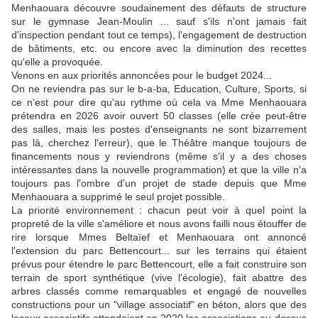
Menhaouara découvre soudainement des défauts de structure
sur le gymnase Jean-Moulin ... sauf s'ils n'ont jamais fait
d'inspection pendant tout ce temps), l'engagement de destruction
de bâtiments, etc. ou encore avec la diminution des recettes
qu'elle a provoquée.
Venons en aux priorités annoncées pour le budget 2024...
On ne reviendra pas sur le b-a-ba, Education, Culture, Sports, si
ce n'est pour dire qu'au rythme où cela va Mme Menhaouara
prétendra en 2026 avoir ouvert 50 classes (elle crée peut-être
des salles, mais les postes d'enseignants ne sont bizarrement
pas là, cherchez l'erreur), que le Théâtre manque toujours de
financements nous y reviendrons (même s'il y a des choses
intéressantes dans la nouvelle programmation) et que la ville n'a
toujours pas l'ombre d'un projet de stade depuis que Mme
Menhaouara a supprimé le seul projet possible.
La priorité environnement : chacun peut voir à quel point la
propreté de la ville s'améliore et nous avons failli nous étouffer de
rire lorsque Mmes Beltaïef et Menhaouara ont annoncé
l'extension du parc Bettencourt... sur les terrains qui étaient
prévus pour étendre le parc Bettencourt, elle a fait construire son
terrain de sport synthétique (vive l'écologie), fait abattre des
arbres classés comme remarquables et engagé de nouvelles
constructions pour un "village associatif" en béton, alors que des