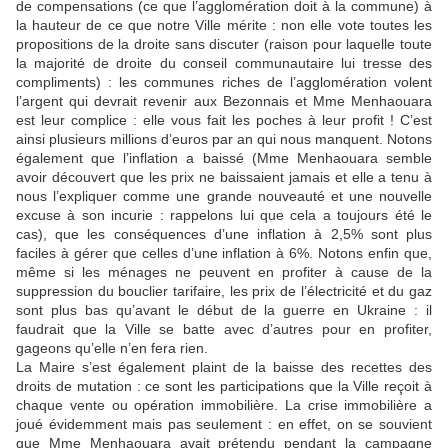
de compensations (ce que l’agglomération doit à la commune) à
la hauteur de ce que notre Ville mérite : non elle vote toutes les
propositions de la droite sans discuter (raison pour laquelle toute
la majorité de droite du conseil communautaire lui tresse des
compliments) : les communes riches de l’agglomération volent
l’argent qui devrait revenir aux Bezonnais et Mme Menhaouara
est leur complice : elle vous fait les poches à leur profit ! C’est
ainsi plusieurs millions d’euros par an qui nous manquent. Notons
également que l’inflation a baissé (Mme Menhaouara semble
avoir découvert que les prix ne baissaient jamais et elle a tenu à
nous l’expliquer comme une grande nouveauté et une nouvelle
excuse à son incurie : rappelons lui que cela a toujours été le
cas), que les conséquences d’une inflation à 2,5% sont plus
faciles à gérer que celles d’une inflation à 6%. Notons enfin que,
même si les ménages ne peuvent en profiter à cause de la
suppression du bouclier tarifaire, les prix de l’électricité et du gaz
sont plus bas qu’avant le début de la guerre en Ukraine : il
faudrait que la Ville se batte avec d’autres pour en profiter,
gageons qu’elle n’en fera rien.
La Maire s’est également plaint de la baisse des recettes des
droits de mutation : ce sont les participations que la Ville reçoit à
chaque vente ou opération immobilière. La crise immobilière a
joué évidemment mais pas seulement : en effet, on se souvient
que Mme Menhaouara avait prétendu pendant la campagne