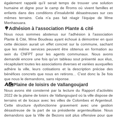
également rappelé qu'il serait temps de trouver une solution
humaine et digne pour le camp de Rroms où vivent familles et
enfants dans des conditions d'insalubrité désastreuses sur ces
mêmes terrains. Cela n'a pas fait réagir l'équipe de Mme
Menhaouara.
🌳Adhésion à l'association Plante & cité
Nous nous sommes abstenus sur l'adhésion à l'association
Plante & Cité, Mme Boudeau ayant échoué à démontrer en quoi
cette décision aurait un effet concret sur la commune, sachant
que les même services peuvent être obtenus en formation au
sein du CNFPT pour les agents communaux. Nous avons
demandé encore une fois qu'un tableau sout présenté aux élus,
récapitulant toutes les associations diverses et variées auxquelles
adhère la ville, leurs cotisations et la description précise des
bénéfices concrets que nous en retirons... C'est donc la 3e fois
que nous le demandons, sans réponse.
⛺️
🎑
Plaine de loisirs de Vallangoujard
Nous avons été consterné par la lecture du Rapport d'activités
2022 de la plaine de loisirs de Vallangoujard où la ville dispose de
terrains et de locaux avec les villes de Colombes et Argenteuil.
Cette structure dysfonctionne gravement avec une gestion
désastreuse de la part de sa présidente argenteuillaise. Nous
demandons que la Ville de Bezons soit plus offensive pour que