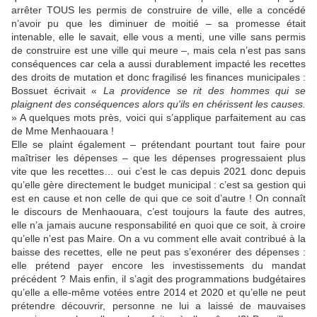
arrêter TOUS les permis de construire de ville, elle a concédé
n’avoir pu que les diminuer de moitié – sa promesse était
intenable, elle le savait, elle vous a menti, une ville sans permis
de construire est une ville qui meure –, mais cela n’est pas sans
conséquences car cela a aussi durablement impacté les recettes
des droits de mutation et donc fragilisé les finances municipales :
Bossuet écrivait «
La providence se rit des hommes qui se
plaignent des conséquences alors qu'ils en chérissent les causes.
» A quelques mots près, voici qui s’applique parfaitement au cas
de Mme Menhaouara !
Elle se plaint également – prétendant pourtant tout faire pour
maîtriser les dépenses – que les dépenses progressaient plus
vite que les recettes… oui c’est le cas depuis 2021 donc depuis
qu’elle gère directement le budget municipal : c’est sa gestion qui
est en cause et non celle de qui que ce soit d’autre ! On connaît
le discours de Menhaouara, c’est toujours la faute des autres,
elle n’a jamais aucune responsabilité en quoi que ce soit, à croire
qu’elle n’est pas Maire. On a vu comment elle avait contribué à la
baisse des recettes, elle ne peut pas s’exonérer des dépenses :
elle prétend payer encore les investissements du mandat
précédent ? Mais enfin, il s’agit des programmations budgétaires
qu’elle a elle-même votées entre 2014 et 2020 et qu’elle ne peut
prétendre découvrir, personne ne lui a laissé de mauvaises