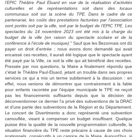
l’EPIC Théâtre Paul Eluard en vue de la réalisation d’activités
culturelles et de représentations soit dans des locaux
communaux soit sur la scène du TPE. Dans le cadre de ce
partenariat, les coûts des prestations facturées par l’association
sont portés soit par la ville, soit par le budget de l’EPIC TPE. Les
spectacles du 14 novembre 2023 ont été mis à la charge du
budget de la ville (en raison du spectacle scolaire et de la
conférence à l’école de musique).
" Sauf que les Bezonnais ont dû
payer un droit d'entrée ; nous avons donc demandé qui avait
encaissé ces recettes, il aurait été logique que le spectacle ayant
été payé par la Ville, ce soit la ville qui ait bénéficié des recettes.
Pressée par nos questions, la Maire a finalement répondu que
c'était le Théâtre Paul-Eluard, jetant un trouble dans ses propres
services ce qui a mis un terme subitement à la discussion : en
effet, nous venions de démontrer que contrairement à la fable
pour enfants racontée par l'équipe municipale le TPE ne reçoit
pas les financements suffisants depuis que la décision de
déconventionner ce dernier l'a privé des subventions de la DRAC
et d'une partie des subventions de la Région et du Département.
Le concert de Divertimento a donc représenté une subvention
camouflée, visant à compenser un budget insuffisant. Quelque
puisse être la qualité de la nouvelle programmation culturelle, la
situation financière du TPE reste précaire à cause de ces choix
irrationnels, consécutifs à un caprice de la Maire. Aujourd'hui, si