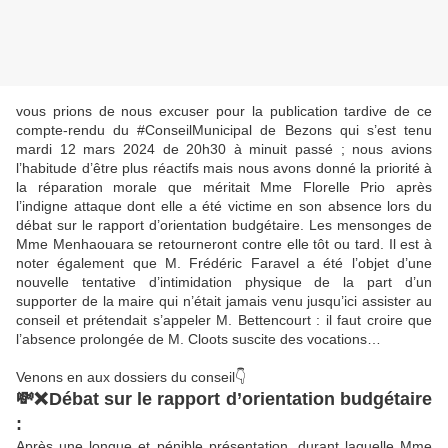
vous prions de nous excuser pour la publication tardive de ce
compte-rendu du #ConseilMunicipal de Bezons qui s’est tenu
mardi 12 mars 2024 de 20h30 à minuit passé ; nous avions
l’habitude d’être plus réactifs mais nous avons donné la priorité à
la réparation morale que méritait Mme Florelle Prio après
l’indigne attaque dont elle a été victime en son absence lors du
débat sur le rapport d’orientation budgétaire. Les mensonges de
Mme Menhaouara se retourneront contre elle tôt ou tard. Il est à
noter également que M. Frédéric Faravel a été l’objet d’une
nouvelle tentative d’intimidation physique de la part d’un
supporter de la maire qui n’était jamais venu jusqu’ici assister au
conseil et prétendait s’appeler M. Bettencourt : il faut croire que
l’absence prolongée de M. Cloots suscite des vocations…
Venons en aux dossiers du conseil👇
💸❌Débat sur le rapport d’orientation budgétaire
:
Après une longue et pénible présentation, durant laquelle Mme