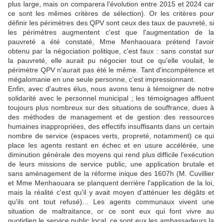
plus large, mais on comparera l'évolution entre 2015 et 2024 car
ce sont les mêmes critères de sélection). Or les critères pour
définir les périmètres des QPV sont ceux des taux de pauvreté, si
les périmètres augmentent c'est que l'augmentation de la
pauvreté a été constaté, Mme Menhaouara prétend l'avoir
obtenu par la négociation politique, c'est faux : sans constat sur
la pauvreté, elle aurait pu négocier tout ce qu'elle voulait, le
périmètre QPV n'aurait pas été le même. Tant d'incompétence et
mégalomanie en une seule personne, c'est impressionnant.
Enfin, avec d'autres élus, nous avons tenu à témoigner de notre
solidarité avec le personnel municipal ; les témoignages affluent
toujours plus nombreux sur des situations de souffrance, dues à
des méthodes de management et de gestion des ressources
humaines inappropriées, des effectifs insuffisants dans un certain
nombre de service (espaces verts, propreté, notamment) ce qui
place les agents restant en échec et en usure accélérée, une
diminution générale des moyens qui rend plus difficile l'exécution
de leurs missions de service public, une application brutale et
sans aménagement de la réforme inique des 1607h (M. Cuvillier
et Mme Menhaouara se planquent derrière l'application de la loi,
mais la réalité c'est qu'il y avait moyen d'atténuer les dégâts et
qu'ils ont tout refusé)... Les agents communaux vivent une
situation de maltraitance, or ce sont eux qui font vivre au
quotidien le service public local, ce sont eux les ambassadeurs la