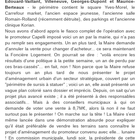
Edouard-Vaillant, Villeneuve, Georges-Dupont et Maurice-
Berteaux
- le périmètre contient le square Yves-Morel, le
Carrefour market, l'ancien espace jeunesse, l'ancienne salle
Romain-Rolland (récemment détruite), des parkings et l'ancienne
clinique Korian.
Nous avons d'abord appris le fiasco complet de l'opération avec
le promoteur Capelli imposé voici un an par la mairie, qui n'a pas
pu remplir ses engagements. Un an plus tard, la Maire demande
d'annuler la vente pour changer d'acheteur... ce sera maintenant
la Foncière Logement. On pourrait se dire : "voilà encore les
résultats d'une politique à la petite semaine, un an de perdu par
ces bras-cassés"... en fait, non ! Non parce que la Maire refuse
toujours un an plus tard de nous présenter le projet
d'aménagement urbain d'un secteur stratégique, couvert par un
"périmètre de sursis à statuer" ; voici un an, elle avait présenté un
vague plan colorié sans dossier et imprécis. Depuis, on sait qu'un
projet plus avancé existe ; il a été présenté à des responsables
associatifs... Mais à des conseillers municipaux à qui on
demande de voter une vente à 8,7M€, alors là non il ne faut
surtout pas le présenter ! On marche sur la tête ! La Maire s'est
même lancée dans une démonstration absurde pour expliquer
qu'il était préférable de vendre les terrains sans connaître le
projet d'aménagement du promoteur convenu avec elle... lunaire
! En commission municipale, lundi soir, la présidente de cette