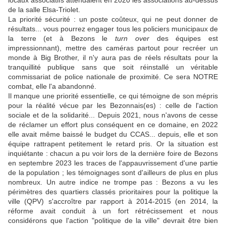
locaux associatifs attendaient en 2020 les associations au-dessus
de la salle Elsa-Triolet.
La priorité sécurité : un poste coûteux, qui ne peut donner de
résultats... vous pourrez engager tous les policiers municipaux de
la terre (et à Bezons le
turn over
des équipes est
impressionnant), mettre des caméras partout pour recréer un
monde à Big Brother, il n'y aura pas de réels résultats pour la
tranquillité publique sans que soit réinstallé un véritable
commissariat de police nationale de proximité. Ce sera NOTRE
combat, elle l'a abandonné.
Il manque une priorité essentielle, ce qui témoigne de son mépris
pour la réalité vécue par les Bezonnais(es) : celle de l'action
sociale et de la solidarité... Depuis 2021, nous n'avons de cesse
de réclamer un effort plus conséquent en ce domaine, en 2022
elle avait même baissé le budget du CCAS... depuis, elle et son
équipe rattrapent petitement le retard pris. Or la situation est
inquiétante : chacun a pu voir lors de la dernière foire de Bezons
en septembre 2023 les traces de l'appauvrissement d'une partie
de la population ; les témoignages sont d'ailleurs de plus en plus
nombreux. Un autre indice ne trompe pas : Bezons a vu les
périmètres des quartiers classés prioritaires pour la politique la
ville (QPV) s'accroître par rapport à 2014-2015 (en 2014, la
réforme avait conduit à un fort rétrécissement et nous
considérons que l'action "politique de la ville" devrait être bien