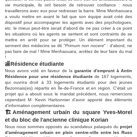
vie municipale, ils ont besoin de retrouver confiance : nous
travaillerons avec eux pour redresser la barre. Mme Menhaouara
a voulu mettre en avant le fait que son équipe avait créé des
dispositif pour accompagner les agents avec des psychologues,
etc. le mieux peut-être serait d'abord de ne pas créer à ce point
les situations où les agents se sentent et sont contraints de se
mettre en arrêt pour se protéger. Un élément important du
serment des médecins se dit "
Primum non nocere
" : d'abord, ne
pas faire de mal ! Mme Menhaouara, arrêtez de leur faire du mal
!
🏬
Résidence étudiante
Nous avons voté en faveur de la
garantie d'emprunt à Antin
Résidence pour une résidence étudiante
de 167 logements,
qui ouvrira droit à 33 logements étudiants pour des jeunes
Bezonnais(es) répartis en Île-de-France et en région. C'était un
projet qui a abouti sous le mandat précédent, nous remercions
cependant M. Kevin Harbonnier d'avoir apporté des éléments
d'information complémentaires.
🏗Aménagement urbain du square Yves-Morel
et du bloc de l'ancienne clinique Korian
Nous nous sommes opposés au scandaleux pataquès du
projet
d'aménagement urbain en plein centre-ville entre les Rues