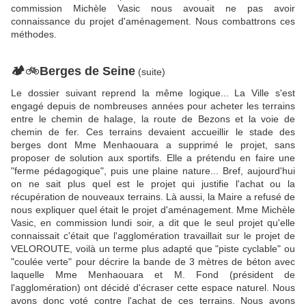
commission Michèle Vasic nous avouait ne pas avoir
connaissance du projet d'aménagement. Nous combattrons ces
méthodes.
🏕
🚲
Berges de Seine
(suite)
Le dossier suivant reprend la même logique... La Ville s'est
engagé depuis de nombreuses années pour acheter les terrains
entre le chemin de halage, la route de Bezons et la voie de
chemin de fer. Ces terrains devaient accueillir le stade des
berges dont Mme Menhaouara a supprimé le projet, sans
proposer de solution aux sportifs. Elle a prétendu en faire une
"ferme pédagogique", puis une plaine nature... Bref, aujourd'hui
on ne sait plus quel est le projet qui justifie l'achat ou la
récupération de nouveaux terrains. Là aussi, la Maire a refusé de
nous expliquer quel était le projet d'aménagement. Mme Michèle
Vasic, en commission lundi soir, a dit que le seul projet qu'elle
connaissait c'était que l'agglomération travaillait sur le projet de
VELOROUTE, voilà un terme plus adapté que "piste cyclable" ou
"coulée verte" pour décrire la bande de 3 mètres de béton avec
laquelle Mme Menhaouara et M. Fond (président de
l'agglomération) ont décidé d'écraser cette espace naturel. Nous
avons donc voté contre l'achat de ces terrains. Nous avons