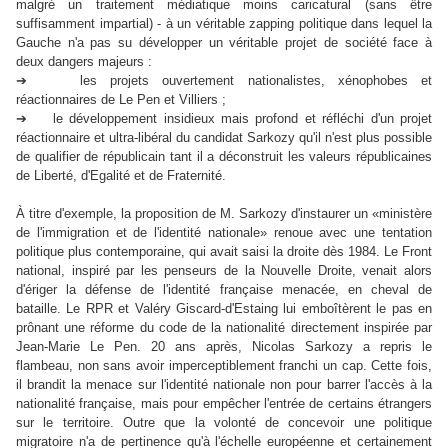
malgré un traitement médiatique moins caricatural (sans être
suffisamment impartial) - à un véritable zapping politique dans lequel la
Gauche n'a pas su développer un véritable projet de société face à
deux dangers majeurs :
➔ les projets ouvertement nationalistes, xénophobes et
réactionnaires de Le Pen et Villiers ;
➔ le développement insidieux mais profond et réfléchi d'un projet
réactionnaire et ultra-libéral du candidat Sarkozy qu'il n'est plus possible
de qualifier de républicain tant il a déconstruit les valeurs républicaines
de Liberté, d'Egalité et de Fraternité.
À titre d'exemple, la proposition de M. Sarkozy d'instaurer un «ministère
de l'immigration et de l'identité nationale» renoue avec une tentation
politique plus contemporaine, qui avait saisi la droite dès 1984. Le Front
national, inspiré par les penseurs de la Nouvelle Droite, venait alors
d'ériger la défense de l'identité française menacée, en cheval de
bataille. Le RPR et Valéry Giscard-d'Estaing lui emboîtèrent le pas en
prônant une réforme du code de la nationalité directement inspirée par
Jean-Marie Le Pen. 20 ans après, Nicolas Sarkozy a repris le
flambeau, non sans avoir imperceptiblement franchi un cap. Cette fois,
il brandit la menace sur l'identité nationale non pour barrer l'accès à la
nationalité française, mais pour empêcher l'entrée de certains étrangers
sur le territoire. Outre que la volonté de concevoir une politique
migratoire n'a de pertinence qu'à l'échelle européenne et certainement