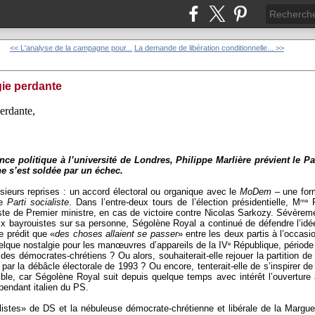
<< L'analyse de la campagne pour...
La demande de libération conditionnelle... >>
gie perdante
perdante,
ce politique à l’université de Londres, Philippe Marlière prévient le Part
ne s’est soldée par un échec.
usieurs reprises : un accord électoral ou organique avec le
MoDem
– une form
me
le
Parti socialiste
. Dans l’entre-deux tours de l’élection présidentielle, M
R
e de Premier ministre, en cas de victoire contre Nicolas Sarkozy. Sévèrem
ix bayrouistes sur sa personne, Ségolène Royal a continué de défendre l’id
e prédit que «
des choses allaient se passer
» entre les deux partis à l’occas
e
uelque nostalgie pour les manœuvres d’appareils de la IV
République, période
es démocrates-chrétiens ? Ou alors, souhaiterait-elle rejouer la partition de
ar la débâcle électorale de 1993 ? Ou encore, tenterait-elle de s’inspirer de
ible, car Ségolène Royal suit depuis quelque temps avec intérêt l’ouverture 
pendant italien du PS.
listes» de DS et la nébuleuse démocrate-chrétienne et libérale de la Marguer