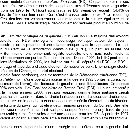
e son modèle étatsunien – le
Parti démocrate
(PD). Ce parti ne sera ni soc
va toutefois se dérouler dans des conditions très différentes pour la gauche 
ions de 1976, le PCI (dont sont issus les DS) venait de recueillir 34,4% des
us de 15% sur leur nom. Que s’est-il passé entre-temps ? Un recentrage 
 Ces derniers ont volontairement tourné le dos à la culture égalitaire et s
années 1990. Cette stratégie idéologiquement motivée produit aujourd’hui de
é en
Parti démocratique de la gauche
(PDS) en 1991, la majorité des ex-comm
radicale. Le PDS privilégia un recentrage politique autour de sujets 
ciale et de la poursuite d’une relation critique avec le capitalisme. Le cap 
ion du
Parti de la refondation communiste
(PRC), un parti en réalité po
» (féminisme, environnement, égalité sexuelle, etc.), mais resté fidèle au
 été récompensée par les électeurs italiens. Depuis 1991, le PRC peut compt
tions législatives de 2006, les Italiens ont élu 41 députés du PRC. Le PDS
ntrage et a perdu, à chaque élection, de nouvelles voix. L’hémorragie électoral
réation de l’Olivier, un cartel électoral.
ncipale force partisane), des ex-membres de la
Démocratie chrétienne
(DC), q
i Pulite
(nom d’une opération judiciaire lancée en 1992 contre la corruption d
cien maire de Rome), des libéraux de gauche et des Républicains. Ce regrou
 30% des voix. L’ex-
Parti socialiste
de Bettino Craxi (PSI), lui aussi emporté 
la fin des années 1980, n’est pas réapparu comme force partisane crédibl
gauche, au centre et dans la droite berlusconienne. Le discours droitier de
in culturel de la gauche a encore accentué le déclin électoral. La droitisatio
se fortune du pays, qui fut élu à deux reprises président du Conseil. Une telle
auche socialiste s’était un tant soit peu comportée comme une force de gau
ntrouvable) «troisième voie» a été une aubaine pour les DS. À partir de 1997,
érant en positif au néolibéralisme autoritaire du Premier ministre britannique.
ement dans la poursuite d’une stratégie aussi néfaste pour la gauche itali