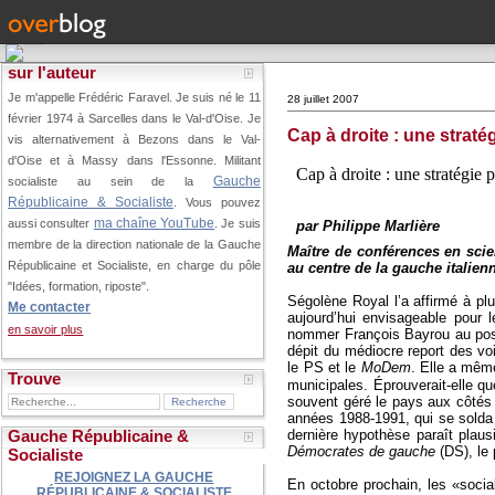
sur l'auteur
Je m'appelle Frédéric Faravel. Je suis né le 11
28 juillet 2007
février 1974 à Sarcelles dans le Val-d'Oise.
Je
Cap à droite : une straté
vis alternativement à Bezons dans le Val-
d'Oise et à Massy dans l'Essonne. Militant
Cap à droite : une stratégie 
Gauche
socialiste au sein de la
Républicaine & Socialiste
. Vous pouvez
ma chaîne YouTube
aussi consulter
. Je suis
par Philippe Marlière
membre de la direction nationale de la Gauche
Maître de conférences en scien
Républicaine et Socialiste, en charge du pôle
au centre de la gauche italien
"Idées, formation, riposte".
Ségolène Royal l’a affirmé à pl
Me contacter
aujourd’hui envisageable pour 
en savoir plus
nommer François Bayrou au post
dépit du médiocre report des vo
le PS et le
MoDem
. Elle a mêm
Trouve
municipales. Éprouverait-elle q
souvent géré le pays aux côtés d
années 1988-1991, qui se solda p
dernière hypothèse paraît plaus
Gauche Républicaine &
Démocrates de gauche
(DS), le 
Socialiste
REJOIGNEZ LA GAUCHE
En octobre prochain, les «socia
RÉPUBLICAINE & SOCIALISTE