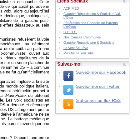
Liens Sociaux
ialiste ni de gauche. Cette
de ce qui aurait pu advenir
ACRIMED
 voix, alors qu’aujourd’hui
Gauche Républicaine & Socialiste Val-
idéologique, politique et,
d'Oise
olidaire de la gauche post-
Fédération des Conseils de Parents
s effets désastreux au sein
d'élèves
O.U.R.S.
Nos Causes Communes
unistes refusèrent la voie
Gauche Républicaine & Socialiste
«sociétaux», au détriment
Le Vent Se Lève
à droite coûta au parti une
st-communiste, ouvert aux
Ma chaîne YouTube
x idéaux égalitaires de la
er sur un score plancher de
Suivez-moi
 – renommé DS – a continué
e ne fut qu’artificiellement
Suivez-moi sur Facebook
ui avait implosé à la suite
u monde politique italien),
Suivez-moi sur Twitter
pement hétéroclite permet à
par
Mani Pulite
, qui obtenait
e. Les voix socialistes en
S'abonner au flux RSS
s DS a dérouté et découragé
n des DS a largement profité
 dérive à l’américaine ne se
che. Le battage médiatique
 ils purent revendiquer une
enne ? D’abord, une erreur