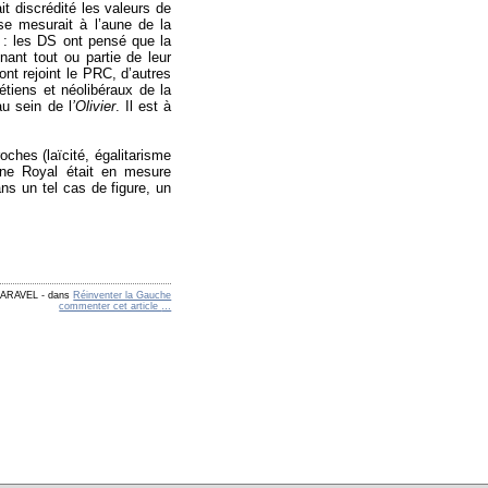
it discrédité les valeurs de
se mesurait à l’aune de la
le : les DS ont pensé que la
enant tout ou partie de leur
nt rejoint le PRC, d’autres
étiens et néolibéraux de la
au sein de l
’Olivier
. Il est à
oches (laïcité, égalitarisme
lène Royal était en mesure
Dans un tel cas de figure, un
 FARAVEL
-
dans
Réinventer la Gauche
commenter cet article
…