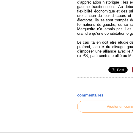
d’appréciation historique : les 
gauche traditionnelles. Au déb
flexibilité économique et des pr
droitisation de leur discours et
électorat. Ils se sont trompés d
formations de gauche, ou se son
Marguerite n’a jamais pris. Les 
craindre qu’une cohabitation orga
Le cas italien doit être étudié 
profond, acuité du clivage gau
d’imposer une alliance avec le
ex-PS, parti centriste allié au 
commentaires
Ajouter un com