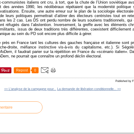
ex-communistes italiens ont cru, à tort, que la chute de l’Union soviétique ava
ut des années 1990, les néolibéraux répétaient que la modernité politique 
ivatisations. Ensuite, une autre erreur sur le plan de la sociologie électora
 de leurs politiques permettrait d’attirer des électeurs centristes tout en ret
ans les 2 cas. Les DS ont perdu nombre de leurs soutiens traditionnels, qui o
t réfugiés dans l’abstention. Inversement, la greffe avec les éléments chr
militants, issus de deux traditions très différentes, coexistent difficilement 
nique au sein du PD soit encore plus difficile à gérer.
de près en France tant les cultures des gauches française et italienne sont pr
che-droite, méfiance instinctive vis-à-vis du capitalisme, etc.). Si Ségo
MoDem
, il faudrait parier sur la répétition en France du «scénario italien». 
MoDem, ne pourrait que connaître un profond déclin électoral.
Repost
0
Published by
<< L'analyse de la campagne pour...
La demande de libération conditionnelle... >>
mentaire