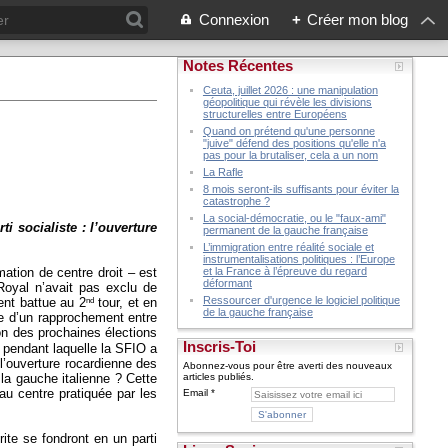
Connexion
+
Créer mon blog
Notes Récentes
Ceuta, juillet 2026 : une manipulation
géopolitique qui révèle les divisions
structurelles entre Européens
Quand on prétend qu'une personne
"juive" défend des positions qu'elle n'a
pas pour la brutaliser, cela a un nom
La Rafle
8 mois seront-ils suffisants pour éviter la
catastrophe ?
La social-démocratie, ou le "faux-ami"
i socialiste : l’ouverture
permanent de la gauche française
L’immigration entre réalité sociale et
instrumentalisations politiques : l’Europe
ation de centre droit – est
et la France à l’épreuve du regard
déformant
oyal n’avait pas exclu de
Ressourcer d'urgence le logiciel politique
nd
ent battue au 2
tour, et en
de la gauche française
ée d’un rapprochement entre
ion des prochaines élections
Inscris-Toi
 pendant laquelle la SFIO a
 l’ouverture rocardienne des
Abonnez-vous pour être averti des nouveaux
 la gauche italienne ? Cette
articles publiés.
au centre pratiquée par les
Email
ite se fondront en un parti