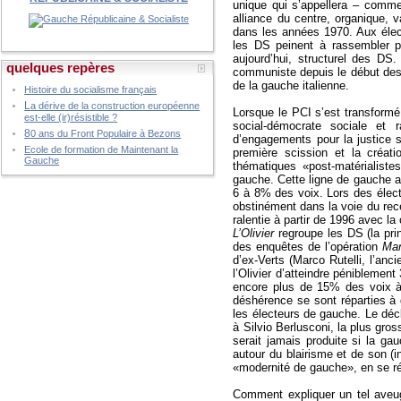
unique qui s’appellera – comm
alliance du centre, organique, 
dans les années 1970. Aux élect
les DS peinent à rassembler pl
aujourd’hui, structurel des DS.
quelques repères
communiste depuis le début des 
de la gauche italienne.
Histoire du socialisme français
L
a dérive de la construction européenne
Lorsque le PCI s’est transform
est-elle (ir)résistible ?
social-démocrate sociale et 
8
0 ans du Front Populaire à Bezons
d’engagements pour la justice so
Ecole de formation de Maintenant la
première scission et la créat
Gauche
thématiques «post-matérialistes
gauche. Cette ligne de gauche a
6 à 8% des voix. Lors des élec
obstinément dans la voie du rece
ralentie à partir de 1996 avec la c
L’Olivier
regroupe les DS (la pri
des enquêtes de l’opération
Man
d’ex-Verts (Marco Rutelli, l’an
l’Olivier d’atteindre péniblement
encore plus de 15% des voix à 
déshérence se sont réparties à 
les électeurs de gauche. Le décl
à Silvio Berlusconi, la plus gros
serait jamais produite si la g
autour du blairisme et de son (i
«modernité de gauche», en se réf
Comment expliquer un tel aveugl