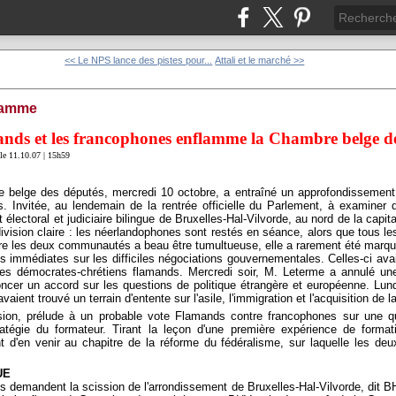
<< Le NPS lance des pistes pour...
Attali et le marché >>
flamme
mands et les francophones enflamme la Chambre belge d
le 11.10.07 | 15h59
e belge des députés, mercredi 10 octobre, a entraîné un approfondissement 
. Invitée, au lendemain de la rentrée officielle du Parlement, à examiner 
 électoral et judiciaire bilingue de Bruxelles-Hal-Vilvorde, au nord de la capi
e division claire : les néerlandophones sont restés en séance, alors que tous le
entre les deux communautés a beau être tumultueuse, elle a rarement été marqu
 immédiates sur les difficiles négociations gouvernementales. Celles-ci avai
des démocrates-chrétiens flamands. Mercredi soir, M. Leterme a annulé u
oncer un accord sur les questions de politique étrangère et européenne. Lund
vaient trouvé un terrain d'entente sur l'asile, l'immigration et l'acquisition de la
ion, prélude à un probable vote Flamands contre francophones sur une ques
tratégie du formateur. Tirant la leçon d'une première expérience de formati
t d'en venir au chapitre de la réforme du fédéralisme, sur laquelle les d
UE
s demandent la scission de l'arrondissement de Bruxelles-Hal-Vilvorde, dit B