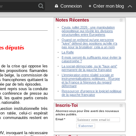
Connexion
+
Créer mon blog
Notes Récentes
Ceuta, juillet 2026 : une manipulation
géopolitique qui révèle les divisions
structurelles entre Européens
Quand on prétend qu'une personne
"juive" défend des positions qu'elle n'a
es députés
pas pour la brutaliser, cela a un nom
La Rafle
8 mois seront-ils suffisants pour éviter la
catastrophe ?
de la crise qui oppose les
La social-démocratie, ou le "faux-ami"
permanent de la gauche française
des propositions flamandes
tale belge, la commission de
L’immigration entre réalité sociale et
instrumentalisations politiques : l’Europe
s francophones quittaient la
et la France à l’épreuve du regard
ée par de tels épisodes.
déformant
ent repris sous la conduite
Ressourcer d'urgence le logiciel politique
ne conférence de presse au
de la gauche française
i, les quatre partis censés
 nationalité.
Inscris-Toi
tion institutionnelle très
Abonnez-vous pour être averti des nouveaux
on ratée, celui-ci espérait
articles publiés.
eux communautés restent en
Email
HV, invoquant la nécessaire