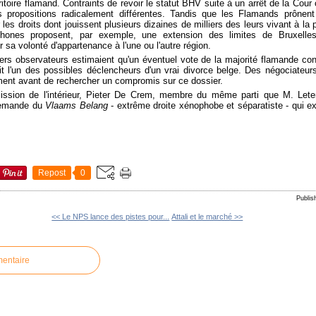
ritoire flamand. Contraints de revoir le statut BHV suite à un arrêt de la Cour
 propositions radicalement différentes. Tandis que les Flamands prônent
les droits dont jouissent plusieurs dizaines de milliers des leurs vivant à la 
ophones proposent, par exemple, une extension des limites de Bruxelles
r sa volonté d'appartenance à l'une ou l'autre région.
ers observateurs estimaient qu'un éventuel vote de la majorité flamande con
ait l'un des possibles déclencheurs d'un vrai divorce belge. Des négociateur
ent avant de rechercher un compromis sur ce dossier.
mission de l'intérieur, Pieter De Crem, membre du même parti que M. Lete
 demande du
Vlaams Belang
- extrême droite xénophobe et séparatiste - qui ex
Repost
0
Publi
<< Le NPS lance des pistes pour...
Attali et le marché >>
mentaire