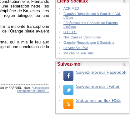
Liens Sociaux
 constitutionnelle, Flamands
 une séparation nette, les
ACRIMED
périphérie de Bruxelles. Les
Gauche Républicaine & Socialiste Val-
, région bilingue, ou une
d'Oise
Fédération des Conseils de Parents
tre la minorité francophone
d'élèves
s de l'Orange bleue avaient
O.U.R.S.
Nos Causes Communes
rme, qui a mis le feu aux
Gauche Républicaine & Socialiste
igeait une conclusion de la
Le Vent Se Lève
Ma chaîne YouTube
Suivez-moi
Suivez-moi sur Facebook
Suivez-moi sur Twitter
shed by FARAVEL
-
dans
Francophonie
commenter cet article
…
S'abonner au flux RSS