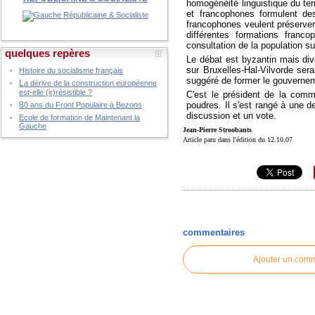
homogénéité linguistique du ter
et francophones formulent des
francophones veulent préserver 
différentes formations franc
consultation de la population su
quelques repères
Le débat est byzantin mais div
sur Bruxelles-Hal-Vilvorde ser
Histoire du socialisme français
suggéré de former le gouvernem
L
a dérive de la construction européenne
est-elle (ir)résistible ?
C'est le président de la com
poudres. Il s'est rangé à une
8
0 ans du Front Populaire à Bezons
discussion et un vote.
Ecole de formation de Maintenant la
Gauche
Jean-Pierre Stroobants
Article paru dans l'édition du 12.10.07
commentaires
Ajouter un com