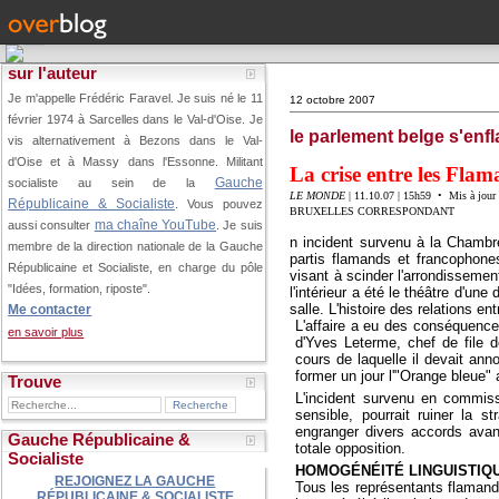
sur l'auteur
Je m'appelle Frédéric Faravel. Je suis né le 11
12 octobre 2007
février 1974 à Sarcelles dans le Val-d'Oise.
Je
le parlement belge s'en
vis alternativement à Bezons dans le Val-
d'Oise et à Massy dans l'Essonne. Militant
La crise entre les Fla
Gauche
socialiste au sein de la
LE MONDE
| 11.10.07 | 15h59 • Mis à jour 
Républicaine & Socialiste
. Vous pouvez
BRUXELLES CORRESPONDANT
ma chaîne YouTube
aussi consulter
. Je suis
n incident survenu à la Chambr
membre de la direction nationale de la Gauche
partis flamands et francophones
Républicaine et Socialiste, en charge du pôle
visant à scinder l'arrondissement
"Idées, formation, riposte".
l'intérieur a été le théâtre d'un
salle. L'histoire des relations 
Me contacter
L'affaire a eu des conséquences
en savoir plus
d'Yves Leterme, chef de file 
cours de laquelle il devait ann
former un jour l'"Orange bleue" a
Trouve
L'incident survenu en commiss
sensible, pourrait ruiner la s
engranger divers accords avan
Gauche Républicaine &
totale opposition.
Socialiste
HOMOGÉNÉITÉ LINGUISTIQ
REJOIGNEZ LA GAUCHE
Tous les représentants flamand
RÉPUBLICAINE & SOCIALISTE